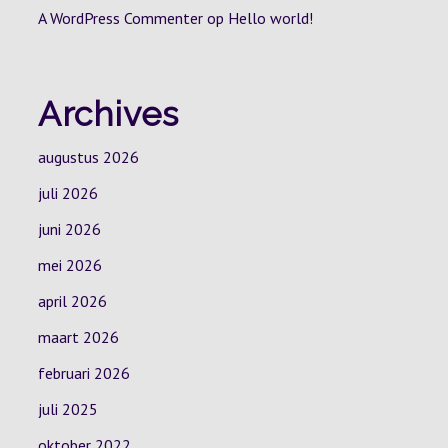
A WordPress Commenter
op
Hello world!
Archives
augustus 2026
juli 2026
juni 2026
mei 2026
april 2026
maart 2026
februari 2026
juli 2025
oktober 2022