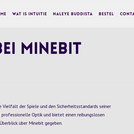
me
Wat is Intuitie
Naleye Buddista
BESTEL
Cont
ei Minebit
e Vielfalt der Spiele und den Sicherheitsstandards seiner
 professionelle Optik und bietet einen reibungslosen
Überblick über Minebit gegeben.