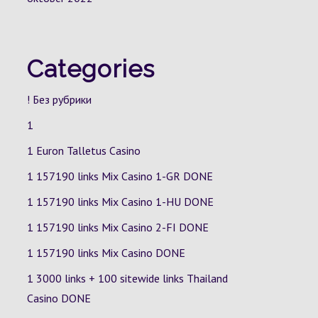
Categories
! Без рубрики
1
1 Euron Talletus Casino
1 157190 links Mix Casino
1-GR
DONE
1 157190 links Mix Casino
1-HU
DONE
1 157190 links Mix Casino
2-FI
DONE
1 157190 links Mix Casino DONE
1 3000 links + 100 sitewide links Thailand
Casino DONE