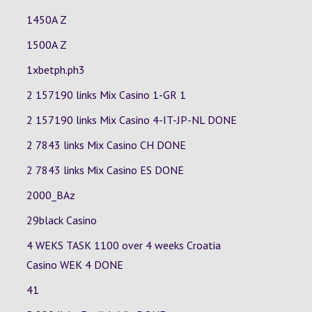
1450A Z
1500A Z
1xbetph.ph3
2 157190 links Mix Casino
1-GR
1
2 157190 links Mix Casino
4-IT-JP-NL
DONE
2 7843 links Mix Casino
CH
DONE
2 7843 links Mix Casino
ES
DONE
2000_BAz
29black Casino
4 WEKS TASK 1100 over 4 weeks Croatia
Casino
WEK 4
DONE
41