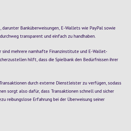
n, darunter Banküberweisungen, E-Wallets wie PayPal sowie
t durchweg transparent und einfach zu handhaben.
er sind mehrere namhafte Finanzinstitute und E-Wallet-
icherzustellen hilft, dass die Spielbank den Bedürfnissen ihrer
 Transaktionen durch externe Dienstleister zu verfügen, sodass
en sorgt also dafür, dass Transaktionen schnell und sicher
ezu reibungslose Erfahrung bei der Überweisung seiner