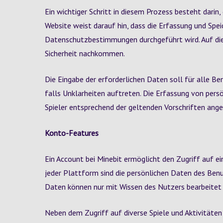
Ein wichtiger Schritt in diesem Prozess besteht darin,
Website weist darauf hin, dass die Erfassung und Spe
Datenschutzbestimmungen durchgeführt wird. Auf dies
Sicherheit nachkommen.
Die Eingabe der erforderlichen Daten soll für alle Ben
falls Unklarheiten auftreten. Die Erfassung von persö
Spieler entsprechend der geltenden Vorschriften ang
Konto-Features
Ein Account bei Minebit ermöglicht den Zugriff auf e
jeder Plattform sind die persönlichen Daten des Benut
Daten können nur mit Wissen des Nutzers bearbeitet
Neben dem Zugriff auf diverse Spiele und Aktivitäten