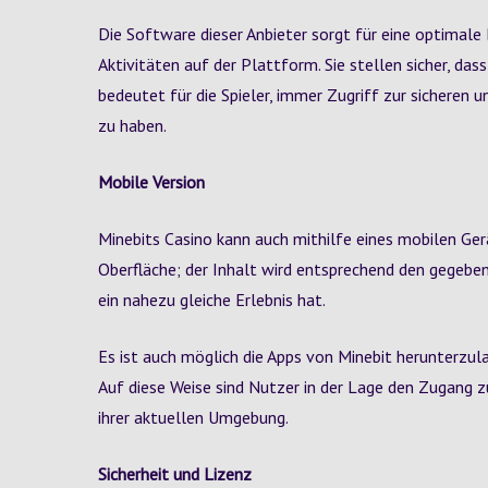
Die Software dieser Anbieter sorgt für eine optimale
Aktivitäten auf der Plattform. Sie stellen sicher, d
bedeutet für die Spieler, immer Zugriff zur sicheren
zu haben.
Mobile Version
Minebits Casino kann auch mithilfe eines mobilen Ger
Oberfläche; der Inhalt wird entsprechend den gegeben
ein nahezu gleiche Erlebnis hat.
Es ist auch möglich die Apps von Minebit herunterzul
Auf diese Weise sind Nutzer in der Lage den Zugang 
ihrer aktuellen Umgebung.
Sicherheit und Lizenz