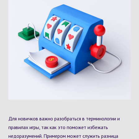
Для новичков важно разобраться в терминологии и
правилах игры, так как это поможет избежать
недоразумений. Примером может служить разница