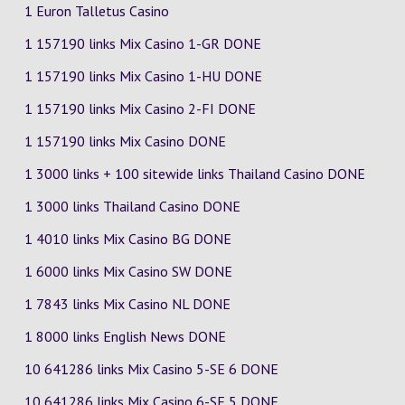
1 Euron Talletus Casino
1 157190 links Mix Casino
1-GR
DONE
1 157190 links Mix Casino
1-HU
DONE
1 157190 links Mix Casino
2-FI
DONE
1 157190 links Mix Casino DONE
1 3000 links + 100 sitewide links Thailand Casino DONE
1 3000 links Thailand Casino DONE
1 4010 links Mix Casino
BG
DONE
1 6000 links Mix Casino
SW
DONE
1 7843 links Mix Casino
NL
DONE
1 8000 links English News DONE
10 641286 links Mix Casino
5-SE
6
DONE
10 641286 links Mix Casino
6-SE
5
DONE