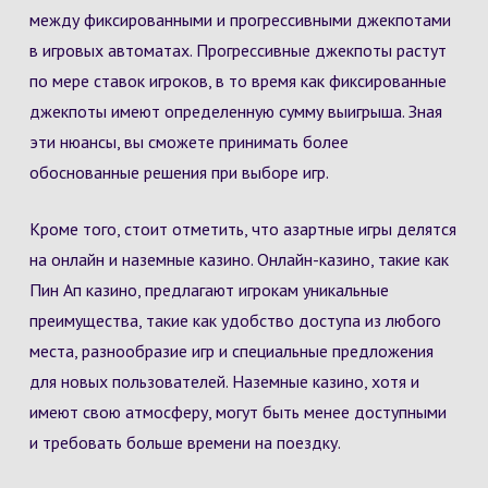
между фиксированными и прогрессивными джекпотами
в игровых автоматах. Прогрессивные джекпоты растут
по мере ставок игроков, в то время как фиксированные
джекпоты имеют определенную сумму выигрыша. Зная
эти нюансы, вы сможете принимать более
обоснованные решения при выборе игр.
Кроме того, стоит отметить, что азартные игры делятся
на онлайн и наземные казино. Онлайн-казино, такие как
Пин Ап казино, предлагают игрокам уникальные
преимущества, такие как удобство доступа из любого
места, разнообразие игр и специальные предложения
для новых пользователей. Наземные казино, хотя и
имеют свою атмосферу, могут быть менее доступными
и требовать больше времени на поездку.