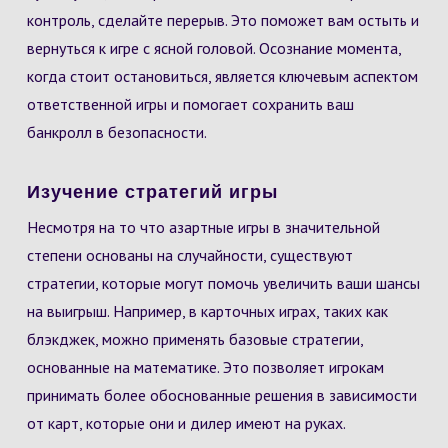
контроль, сделайте перерыв. Это поможет вам остыть и
вернуться к игре с ясной головой. Осознание момента,
когда стоит остановиться, является ключевым аспектом
ответственной игры и помогает сохранить ваш
банкролл в безопасности.
Изучение стратегий игры
Несмотря на то что азартные игры в значительной
степени основаны на случайности, существуют
стратегии, которые могут помочь увеличить ваши шансы
на выигрыш. Например, в карточных играх, таких как
блэкджек, можно применять базовые стратегии,
основанные на математике. Это позволяет игрокам
принимать более обоснованные решения в зависимости
от карт, которые они и дилер имеют на руках.