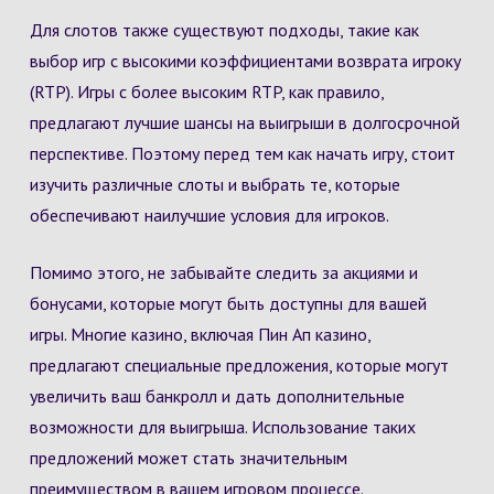
Для слотов также существуют подходы, такие как
выбор игр с высокими коэффициентами возврата игроку
(RTP). Игры с более высоким RTP, как правило,
предлагают лучшие шансы на выигрыши в долгосрочной
перспективе. Поэтому перед тем как начать игру, стоит
изучить различные слоты и выбрать те, которые
обеспечивают наилучшие условия для игроков.
Помимо этого, не забывайте следить за акциями и
бонусами, которые могут быть доступны для вашей
игры. Многие казино, включая Пин Ап казино,
предлагают специальные предложения, которые могут
увеличить ваш банкролл и дать дополнительные
возможности для выигрыша. Использование таких
предложений может стать значительным
преимуществом в вашем игровом процессе.