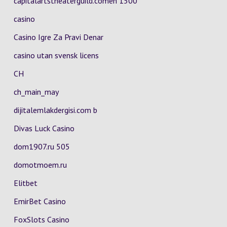
capitalartstheaterguild.comen 1500
casino
Casino Igre Za Pravi Denar
casino utan svensk licens
CH
ch_main_may
dijitalemlakdergisi.com b
Divas Luck Casino
dom1907.ru 505
domotmoem.ru
Elitbet
EmirBet Casino
FoxSlots Casino