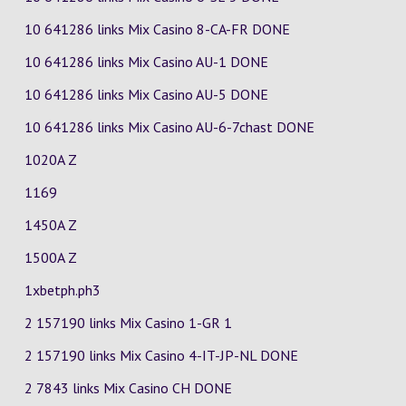
10 641286 links Mix Casino
8-CA-FR
DONE
10 641286 links Mix Casino
AU-1
DONE
10 641286 links Mix Casino
AU-5
DONE
10 641286 links Mix Casino
AU-6-7chast
DONE
1020A Z
1169
1450A Z
1500A Z
1xbetph.ph3
2 157190 links Mix Casino
1-GR
1
2 157190 links Mix Casino
4-IT-JP-NL
DONE
2 7843 links Mix Casino
CH
DONE