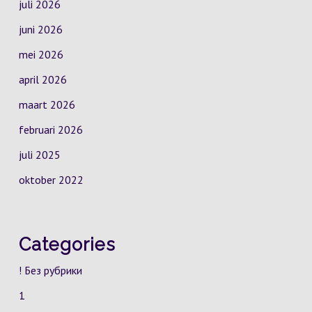
juli 2026
juni 2026
mei 2026
april 2026
maart 2026
februari 2026
juli 2025
oktober 2022
Categories
! Без рубрики
1