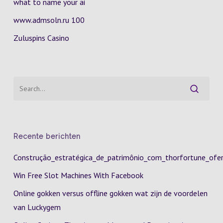
what to name your ai
www.admsoln.ru 100
Zuluspins Casino
Recente berichten
Construção_estratégica_de_patrimônio_com_thorfortune_ofer
Win Free Slot Machines With Facebook
Online gokken versus offline gokken wat zijn de voordelen
van Luckygem