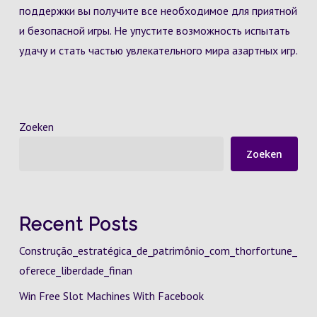
поддержки вы получите все необходимое для приятной
и безопасной игры. Не упустите возможность испытать
удачу и стать частью увлекательного мира азартных игр.
Zoeken
Zoeken
Recent Posts
Construção_estratégica_de_patrimônio_com_thorfortune_
oferece_liberdade_finan
Win Free Slot Machines With Facebook