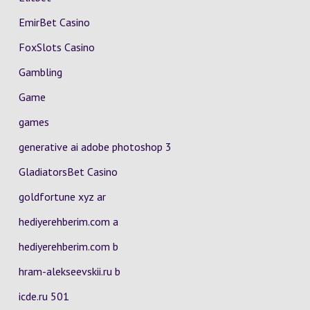
EmirBet Casino
FoxSlots Casino
Gambling
Game
games
generative ai adobe photoshop 3
GladiatorsBet Casino
goldfortune xyz ar
hediyerehberim.com a
hediyerehberim.com b
hram-alekseevskii.ru b
icde.ru 501