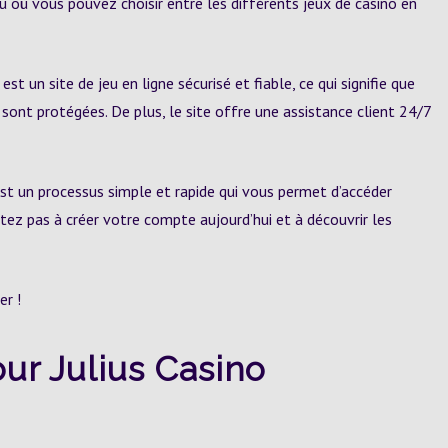
eu où vous pouvez choisir entre les différents jeux de casino en
t un site de jeu en ligne sécurisé et fiable, ce qui signifie que
ont protégées. De plus, le site offre une assistance client 24/7
st un processus simple et rapide qui vous permet d’accéder
tez pas à créer votre compte aujourd’hui et à découvrir les
r !
ur Julius Casino