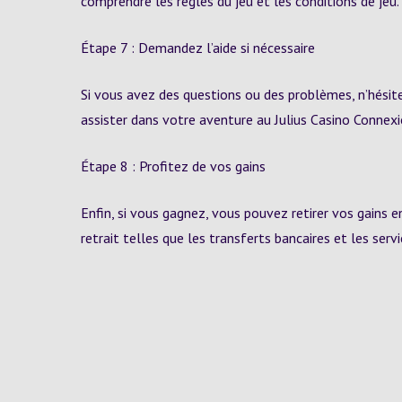
comprendre les règles du jeu et les conditions de jeu.
Étape 7 : Demandez l’aide si nécessaire
Si vous avez des questions ou des problèmes, n’hésit
assister dans votre aventure au Julius Casino Connexi
Étape 8 : Profitez de vos gains
Enfin, si vous gagnez, vous pouvez retirer vos gains 
retrait telles que les transferts bancaires et les servi