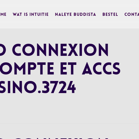
me
Wat is Intuitie
Naleye Buddista
BESTEL
Cont
no connexion
compte et accs
sino.3724