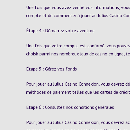
Une fois que vous avez vérifié vos informations, vous
compte et de commencer à jouer au Julius Casino Con
Étape 4 : Démarrez votre aventure
Une fois que votre compte est confirmé, vous pouve
choisir parmi nos nombreux jeux de casino en ligne, tel
Étape 5 : Gérez vos fonds
Pour jouer au Julius Casino Connexion, vous devrez d
méthodes de paiement telles que les cartes de crédit,
Étape 6 : Consultez nos conditions générales
Pour jouer au Julius Casino Connexion, vous devrez a