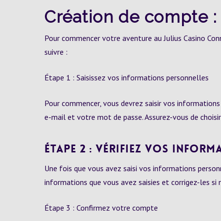
Création de compte : 
Pour commencer votre aventure au Julius Casino Connex
suivre :
Étape 1 : Saisissez vos informations personnelles
Pour commencer, vous devrez saisir vos informations
e-mail et votre mot de passe. Assurez-vous de choisi
Étape 2 : Vérifiez vos inform
Une fois que vous avez saisi vos informations personne
informations que vous avez saisies et corrigez-les si 
Étape 3 : Confirmez votre compte