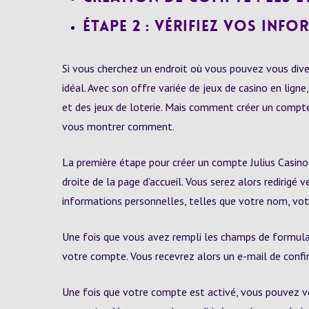
Étape 2 : Vérifiez vos inf
Si vous cherchez un endroit où vous pouvez vous diver
idéal. Avec son offre variée de jeux de casino en lign
et des jeux de loterie. Mais comment créer un compte
vous montrer comment.
La première étape pour créer un compte Julius Casino c
droite de la page d’accueil. Vous serez alors redirigé
informations personnelles, telles que votre nom, vo
Une fois que vous avez rempli les champs de formulair
votre compte. Vous recevrez alors un e-mail de confi
Une fois que votre compte est activé, vous pouvez v