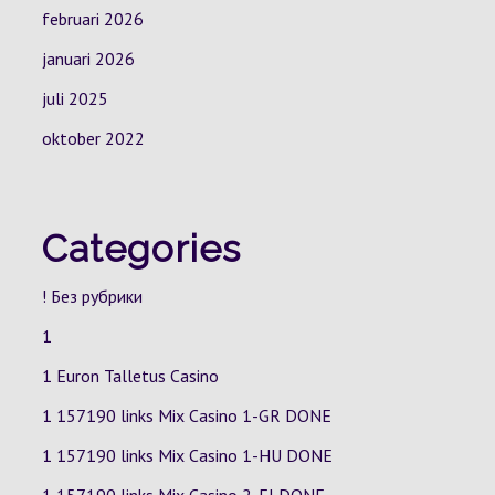
februari 2026
januari 2026
juli 2025
oktober 2022
Categories
! Без рубрики
1
1 Euron Talletus Casino
1 157190 links Mix Casino
1-GR
DONE
1 157190 links Mix Casino
1-HU
DONE