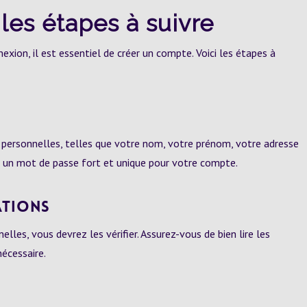
les étapes à suivre
ion, il est essentiel de créer un compte. Voici les étapes à
 personnelles, telles que votre nom, votre prénom, votre adresse
r un mot de passe fort et unique pour votre compte.
ations
lles, vous devrez les vérifier. Assurez-vous de bien lire les
nécessaire.