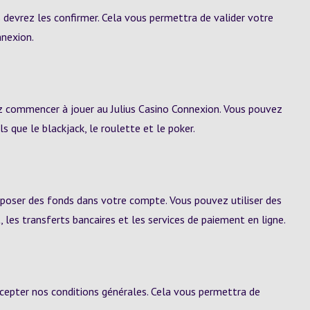
 devrez les confirmer. Cela vous permettra de valider votre
nexion.
z commencer à jouer au Julius Casino Connexion. Vous pouvez
s que le blackjack, le roulette et le poker.
époser des fonds dans votre compte. Vous pouvez utiliser des
 les transferts bancaires et les services de paiement en ligne.
ccepter nos conditions générales. Cela vous permettra de