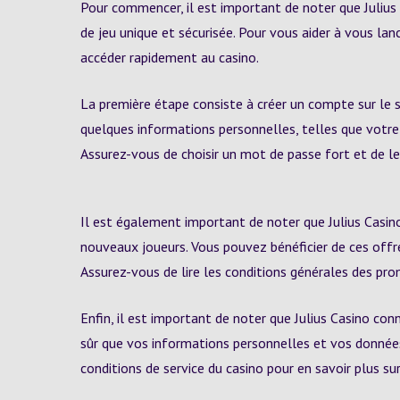
Pour commencer, il est important de noter que Julius 
de jeu unique et sécurisée. Pour vous aider à vous lan
accéder rapidement au casino.
La première étape consiste à créer un compte sur le s
quelques informations personnelles, telles que votr
Assurez-vous de choisir un mot de passe fort et de le
Il est également important de noter que Julius Casin
nouveaux joueurs. Vous pouvez bénéficier de ces offr
Assurez-vous de lire les conditions générales des pro
Enfin, il est important de noter que Julius Casino con
sûr que vos informations personnelles et vos données 
conditions de service du casino pour en savoir plus sur