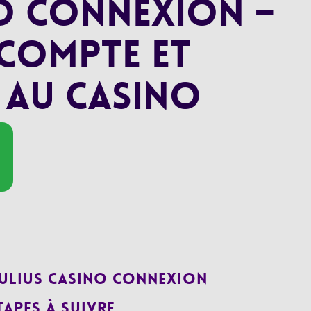
no connexion –
 compte et
 au casino
Julius Casino connexion
tapes à suivre