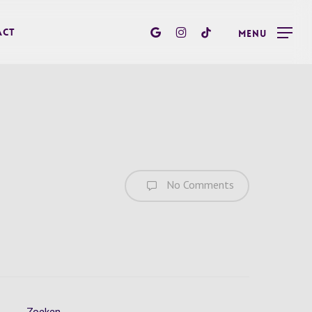
google-
instagram
tiktok
act
Menu
plus
No Comments
Zoeken