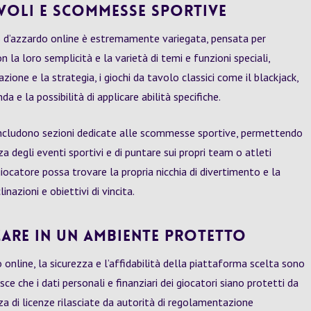
Tavoli e Scommesse Sportive
co d’azzardo online è estremamente variegata, pensata per
 la loro semplicità e la varietà di temi e funzioni speciali,
razione e la strategia, i giochi da tavolo classici come il blackjack,
a e la possibilità di applicare abilità specifiche.
e includono sezioni dedicate alle scommesse sportive, permettendo
a degli eventi sportivi e di puntare sui propri team o atleti
giocatore possa trovare la propria nicchia di divertimento e la
nazioni e obiettivi di vincita.
ocare in un Ambiente Protetto
online, la sicurezza e l’affidabilità della piattaforma scelta sono
ce che i dati personali e finanziari dei giocatori siano protetti da
nza di licenze rilasciate da autorità di regolamentazione