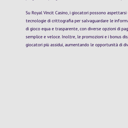
Su Royal Vincit Casino, i giocatori possono aspettar
tecnologie di crittografia per salvaguardare le informa
di gioco equa e trasparente, con diverse opzioni di p
semplice e veloce. Inoltre, le promozioni e i bonus disp
giocatori più assidui, aumentando le opportunità di div