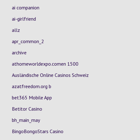
ai companion
ai-girlfriend
allz
apr_common_2
archive
athomeworldexpo.comen 1500
Ausländische Online Casinos Schweiz
azatfreedom.org b
bet365 Mobile App
Betitor Casino
bh_main_may
BingoBongoStars Casino