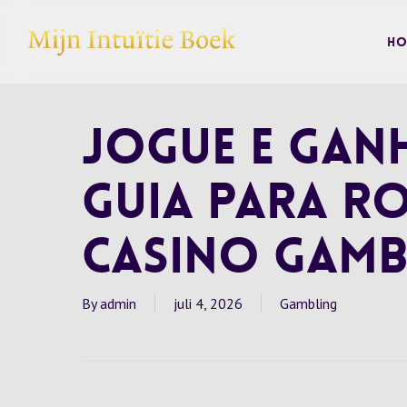
Skip
to
Ho
main
content
Jogue e Gan
Guia para Ro
Casino Gamb
By
admin
juli 4, 2026
Gambling