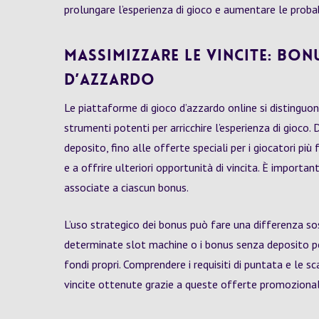
prolungare l’esperienza di gioco e aumentare le probabi
Massimizzare le Vincite: Bo
d’Azzardo
Le piattaforme di gioco d’azzardo online si distinguo
strumenti potenti per arricchire l’esperienza di gioco. 
deposito, fino alle offerte speciali per i giocatori più
e a offrire ulteriori opportunità di vincita. È importa
associate a ciascun bonus.
L’uso strategico dei bonus può fare una differenza sosta
determinate slot machine o i bonus senza deposito pe
fondi propri. Comprendere i requisiti di puntata e le 
vincite ottenute grazie a queste offerte promozional