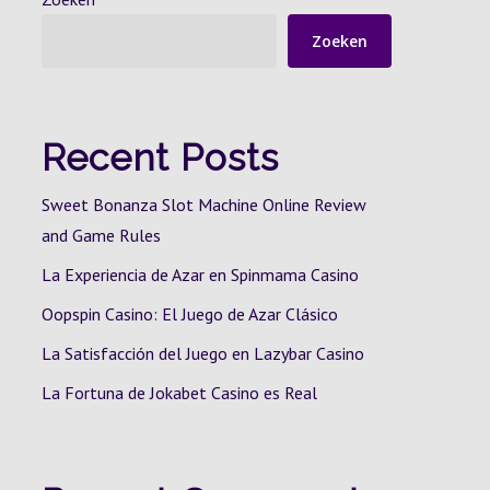
Zoeken
Recent Posts
Sweet Bonanza Slot Machine Online Review
and Game Rules
La Experiencia de Azar en Spinmama Casino
Oopspin Casino: El Juego de Azar Clásico
La Satisfacción del Juego en Lazybar Casino
La Fortuna de Jokabet Casino es Real