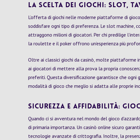
La Scelta dei Giochi: Slot, 
L’offerta di giochi nelle moderne piattaforme di gio
soddisfare ogni tipo di preferenza. Le slot machine, con
attraggono milioni di giocatori. Per chi predilige l’inte
la roulette e il poker offrono un’esperienza più profond
Oltre ai classici giochi da casinò, molte piattaform
ai giocatori di mettere alla prova la propria conoscenz
preferiti. Questa diversificazione garantisce che ogni 
modalità di gioco che meglio si adatta alle proprie incli
Sicurezza e Affidabilità: Gi
Quando ci si avventura nel mondo del gioco d’azzardo 
di primaria importanza. Un casinò online sicuro garantis
tecnologie avanzate di crittografia. Inoltre, la prese