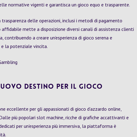
 delle normative vigenti e garantisca un gioco equo e trasparente.
a trasparenza delle operazioni, inclusi i metodi di pagamento
nò affidabile mette a disposizione diversi canali di assistenza clienti
, contribuendo a creare un’esperienza di gioco serena e
 e la potenziale vincita.
 Nuovo Destino per il Gioco
ne eccellente per gli appassionati di gioco d’azzardo online,
alle più popolari slot machine, ricche di grafiche accattivanti e
 dedicati per un’esperienza più immersiva, la piattaforma è
ità.