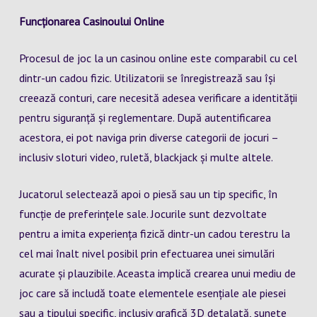
Funcționarea Casinoului Online
Procesul de joc la un casinou online este comparabil cu cel
dintr-un cadou fizic. Utilizatorii se înregistrează sau își
creează conturi, care necesită adesea verificare a identității
pentru siguranță și reglementare. După autentificarea
acestora, ei pot naviga prin diverse categorii de jocuri –
inclusiv sloturi video, ruletă, blackjack și multe altele.
Jucatorul selectează apoi o piesă sau un tip specific, în
funcție de preferințele sale. Jocurile sunt dezvoltate
pentru a imita experiența fizică dintr-un cadou terestru la
cel mai înalt nivel posibil prin efectuarea unei simulări
acurate și plauzibile. Aceasta implică crearea unui mediu de
joc care să includă toate elementele esențiale ale piesei
sau a tipului specific, inclusiv grafică 3D detalată, sunete