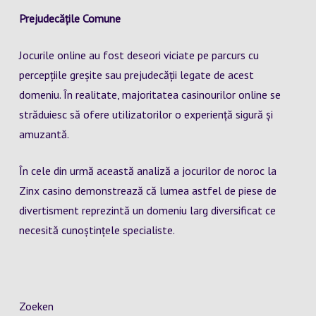
Prejudecățile Comune
Jocurile online au fost deseori viciate pe parcurs cu
percepțiile greșite sau prejudecății legate de acest
domeniu. În realitate, majoritatea casinourilor online se
străduiesc să ofere utilizatorilor o experiență sigură și
amuzantă.
În cele din urmă această analiză a jocurilor de noroc la
Zinx casino demonstrează că lumea astfel de piese de
divertisment reprezintă un domeniu larg diversificat ce
necesită cunoștințele specialiste.
Zoeken