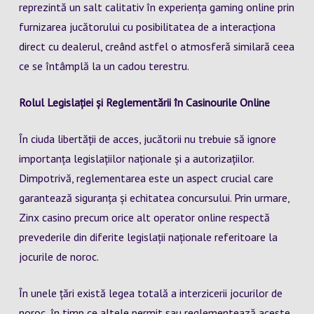
reprezintă un salt calitativ în experiența gaming online prin
furnizarea jucătorului cu posibilitatea de a interacționa
direct cu dealerul, creând astfel o atmosferă similară ceea
ce se întâmplă la un cadou terestru.
Rolul Legislației și Reglementării în Casinourile Online
În ciuda libertății de acces, jucătorii nu trebuie să ignore
importanța legislațiilor naționale și a autorizațiilor.
Dimpotrivă, reglementarea este un aspect crucial care
garantează siguranța și echitatea concursului. Prin urmare,
Zinx casino precum orice alt operator online respectă
prevederile din diferite legislații naționale referitoare la
jocurile de noroc.
În unele țări există legea totală a interzicerii jocurilor de
noroc, în timp ce altele permit sau reglementează aceste