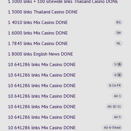
1 3000 links + 100 sitewide links Thailand Casino DONE
1 3000 links Thailand Casino DONE
1 4010 links Mix Casino
DONE
BG
1 6000 links Mix Casino
DONE
SW
1 7843 links Mix Casino
DONE
NL
1 8000 links English News DONE
10 641286 links Mix Casino
DONE
5-SE
6
10 641286 links Mix Casino
DONE
6-SE
5
10 641286 links Mix Casino
DONE
8-CA-FR
10 641286 links Mix Casino
DONE
AU-1
10 641286 links Mix Casino
DONE
AU-10-11
10 641286 links Mix Casino
DONE
AU-5
10 641286 links Mix Casino
DONE
AU-6-7chast