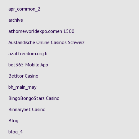
apr_common_2
archive
athomeworldexpo.comen 1500
Ausländische Online Casinos Schweiz
azatfreedom.org b
bet365 Mobile App
Betitor Casino
bh_main_may
BingoBongoStars Casino
Binnarybet Casino
Blog
blog_4