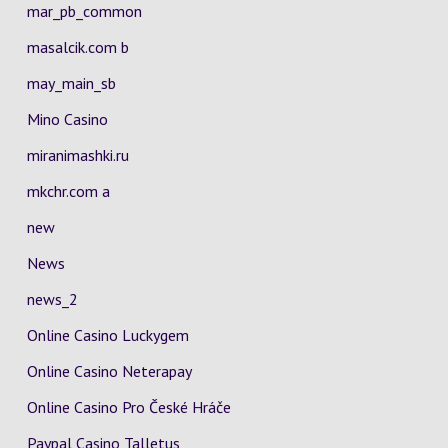
mar_pb_common
masalcik.com b
may_main_sb
Mino Casino
miranimashki.ru
mkchr.com a
new
News
news_2
Online Casino Luckygem
Online Casino Neterapay
Online Casino Pro České Hráče
Paypal Casino Talletus