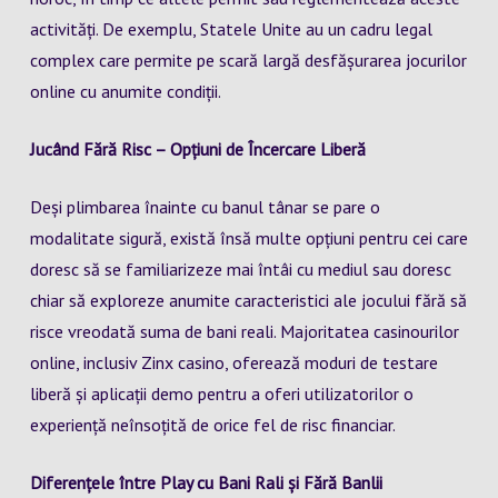
activități. De exemplu, Statele Unite au un cadru legal
complex care permite pe scară largă desfășurarea jocurilor
online cu anumite condiții.
Jucând Fără Risc – Opțiuni de Încercare Liberă
Deși plimbarea înainte cu banul tânar se pare o
modalitate sigură, există însă multe opțiuni pentru cei care
doresc să se familiarizeze mai întâi cu mediul sau doresc
chiar să exploreze anumite caracteristici ale jocului fără să
risce vreodată suma de bani reali. Majoritatea casinourilor
online, inclusiv Zinx casino, oferează moduri de testare
liberă și aplicații demo pentru a oferi utilizatorilor o
experiență neînsoțită de orice fel de risc financiar.
Diferențele între Play cu Bani Rali și Fără Banlii