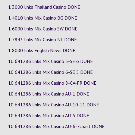
1 3000 links Thailand Casino DONE
1 4010 links Mix Casino
BG
DONE
1 6000 links Mix Casino
SW
DONE
1 7843 links Mix Casino
NL
DONE
1 8000 links English News DONE
10 641286 links Mix Casino
5-SE
6
DONE
10 641286 links Mix Casino
6-SE
5
DONE
10 641286 links Mix Casino
8-CA-FR
DONE
10 641286 links Mix Casino
AU-1
DONE
10 641286 links Mix Casino
AU-10-11
DONE
10 641286 links Mix Casino
AU-5
DONE
10 641286 links Mix Casino
AU-6-7chast
DONE