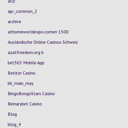
allz
apr_common_2
archive
athomeworldexpo.comen 1500
Ausländische Online Casinos Schweiz
azatfreedom.org b
bet365 Mobile App
Betitor Casino
bh_main_may
BingoBongoStars Casino
Binnarybet Casino
Blog
blog_4