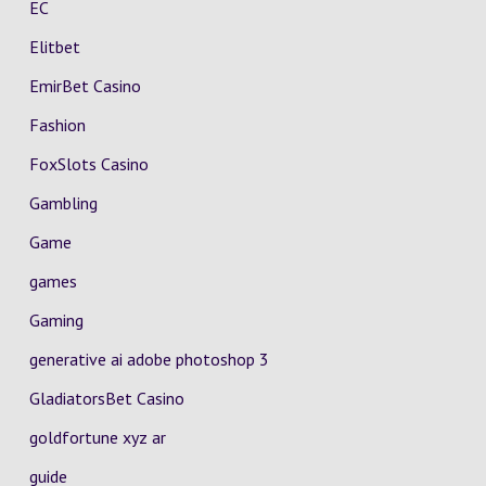
EC
Elitbet
EmirBet Casino
Fashion
FoxSlots Casino
Gambling
Game
games
Gaming
generative ai adobe photoshop 3
GladiatorsBet Casino
goldfortune xyz ar
guide