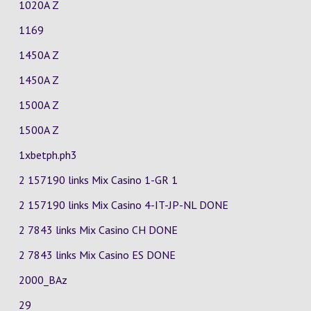
1020A Z
1169
1450A Z
1450A Z
1500A Z
1500A Z
1xbetph.ph3
2 157190 links Mix Casino
1-GR
1
2 157190 links Mix Casino
4-IT-JP-NL
DONE
2 7843 links Mix Casino
CH
DONE
2 7843 links Mix Casino
ES
DONE
2000_BAz
29