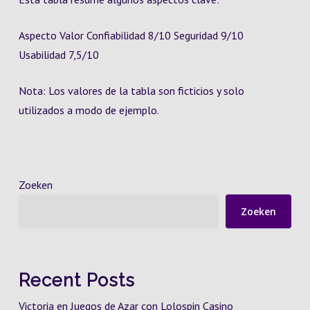
Aspecto Valor Confiabilidad 8/10 Seguridad 9/10
Usabilidad 7,5/10
Nota: Los valores de la tabla son ficticios y solo
utilizados a modo de ejemplo.
Zoeken
Zoeken
Recent Posts
Victoria en Juegos de Azar con Lolospin Casino