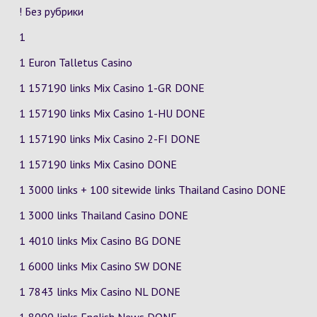
! Без рубрики
1
1 Euron Talletus Casino
1 157190 links Mix Casino
1-GR
DONE
1 157190 links Mix Casino
1-HU
DONE
1 157190 links Mix Casino
2-FI
DONE
1 157190 links Mix Casino DONE
1 3000 links + 100 sitewide links Thailand Casino DONE
1 3000 links Thailand Casino DONE
1 4010 links Mix Casino
BG
DONE
1 6000 links Mix Casino
SW
DONE
1 7843 links Mix Casino
NL
DONE