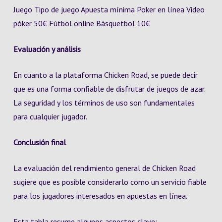
Juego Tipo de juego Apuesta mínima Poker en línea Video
póker 50€ Fútbol online Básquetbol 10€
Evaluación y análisis
En cuanto a la plataforma Chicken Road, se puede decir
que es una forma confiable de disfrutar de juegos de azar.
La seguridad y los términos de uso son fundamentales
para cualquier jugador.
Conclusión final
La evaluación del rendimiento general de Chicken Road
sugiere que es posible considerarlo como un servicio fiable
para los jugadores interesados en apuestas en línea.
Esta tabla resume algunos aspectos clave: