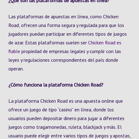
¿Qué son las plataformas de apuestas en línea?
Las plataformas de apuestas en línea, como Chicken
Road, ofrecen una forma segura y regulada para que los
jugadores puedan participar en diferentes tipos de juegos
de azar. Estas plataformas suelen ser
Chicken Road es
fiable
propiedad de empresas legales y cumplir con las
leyes y regulaciones correspondientes del país donde
operan.
¿Cómo funciona la plataforma Chicken Road?
La plataforma Chicken Road es una apuesta online que
ofrece un juego de tipo “casino” en línea, donde los
usuarios pueden depositar dinero para jugar a diferentes
juegos como tragamonedas, ruleta, blackjack y más. El
usuario puede elegir entre varios tipos de juegos y apostas,