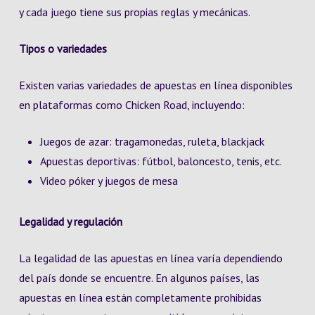
y cada juego tiene sus propias reglas y mecánicas.
Tipos o variedades
Existen varias variedades de apuestas en línea disponibles
en plataformas como Chicken Road, incluyendo:
Juegos de azar: tragamonedas, ruleta, blackjack
Apuestas deportivas: fútbol, baloncesto, tenis, etc.
Video póker y juegos de mesa
Legalidad y regulación
La legalidad de las apuestas en línea varía dependiendo
del país donde se encuentre. En algunos países, las
apuestas en línea están completamente prohibidas