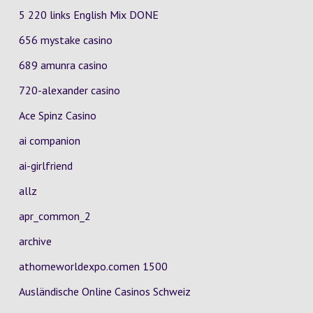
5 220 links English Mix DONE
656 mystake casino
689 amunra casino
720-alexander casino
Ace Spinz Casino
ai companion
ai-girlfriend
allz
apr_common_2
archive
athomeworldexpo.comen 1500
Ausländische Online Casinos Schweiz