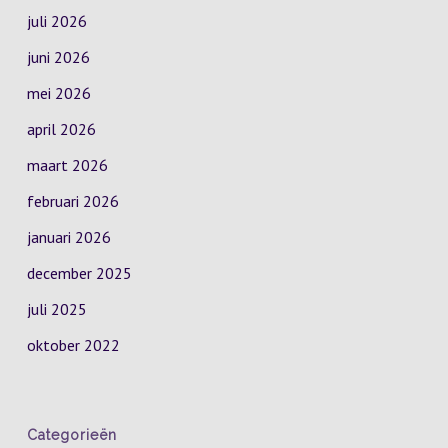
juli 2026
juni 2026
mei 2026
april 2026
maart 2026
februari 2026
januari 2026
december 2025
juli 2025
oktober 2022
Categorieën