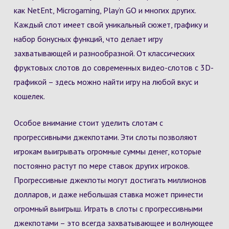
как NetEnt, Microgaming, Play’n GO и многих других.
Каждый слот имеет свой уникальный сюжет, графику и
набор бонусных функций, что делает игру
захватывающей и разнообразной. От классических
фруктовых слотов до современных видео-слотов с 3D-
графикой – здесь можно найти игру на любой вкус и
кошелек.
Особое внимание стоит уделить слотам с
прогрессивными джекпотами. Эти слоты позволяют
игрокам выигрывать огромные суммы денег, которые
постоянно растут по мере ставок других игроков.
Прогрессивные джекпоты могут достигать миллионов
долларов, и даже небольшая ставка может принести
огромный выигрыш. Играть в слоты с прогрессивными
джекпотами – это всегда захватывающее и волнующее