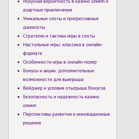
Искусная вероятность в казино олимп и
азартные приключения
Уникальные слоты и прогрессивные
джекпоты
Стратегии и тактики игры в слоты
Настольные игры: классика в онлайн-
формате
Особенности игры в онлайн-покер
Бонусы и акции: дополнительные
возможности для выигрыша
Вейджер и условия отыгрыша бонусов
Безопасность и надежность казино
олимп
Перспективы развития и инновационные
решения