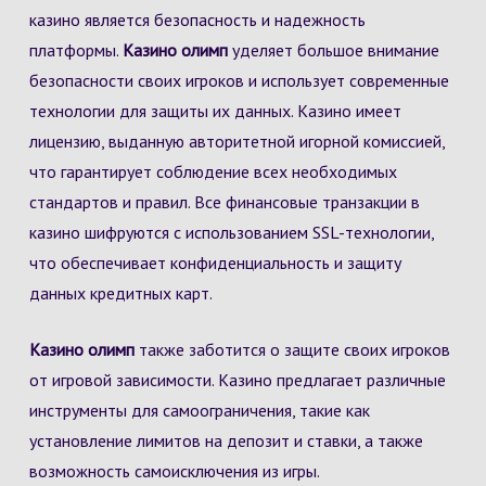
казино является безопасность и надежность
платформы.
Казино олимп
уделяет большое внимание
безопасности своих игроков и использует современные
технологии для защиты их данных. Казино имеет
лицензию, выданную авторитетной игорной комиссией,
что гарантирует соблюдение всех необходимых
стандартов и правил. Все финансовые транзакции в
казино шифруются с использованием SSL-технологии,
что обеспечивает конфиденциальность и защиту
данных кредитных карт.
Казино олимп
также заботится о защите своих игроков
от игровой зависимости. Казино предлагает различные
инструменты для самоограничения, такие как
установление лимитов на депозит и ставки, а также
возможность самоисключения из игры.