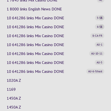
1 7843 links Mix Casino
DONE
1 8000 links English News DONE
10 641286 links Mix Casino
DONE
5-SE
6
10 641286 links Mix Casino
DONE
6-SE
5
10 641286 links Mix Casino
DONE
8-CA-FR
10 641286 links Mix Casino
DONE
AU-1
10 641286 links Mix Casino
DONE
AU-10-11
10 641286 links Mix Casino
DONE
AU-5
10 641286 links Mix Casino
DONE
AU-6-7chast
1020A Z
1169
1450A Z
1450A Z