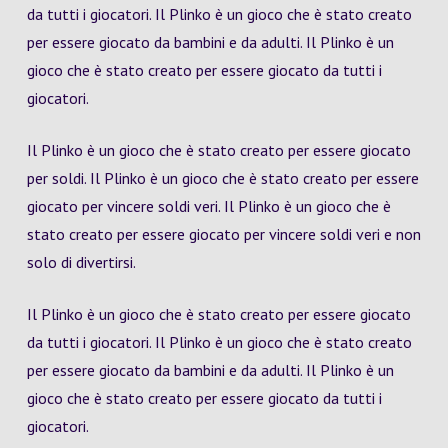
da tutti i giocatori. Il Plinko è un gioco che è stato creato
per essere giocato da bambini e da adulti. Il Plinko è un
gioco che è stato creato per essere giocato da tutti i
giocatori.
Il Plinko è un gioco che è stato creato per essere giocato
per soldi. Il Plinko è un gioco che è stato creato per essere
giocato per vincere soldi veri. Il Plinko è un gioco che è
stato creato per essere giocato per vincere soldi veri e non
solo di divertirsi.
Il Plinko è un gioco che è stato creato per essere giocato
da tutti i giocatori. Il Plinko è un gioco che è stato creato
per essere giocato da bambini e da adulti. Il Plinko è un
gioco che è stato creato per essere giocato da tutti i
giocatori.