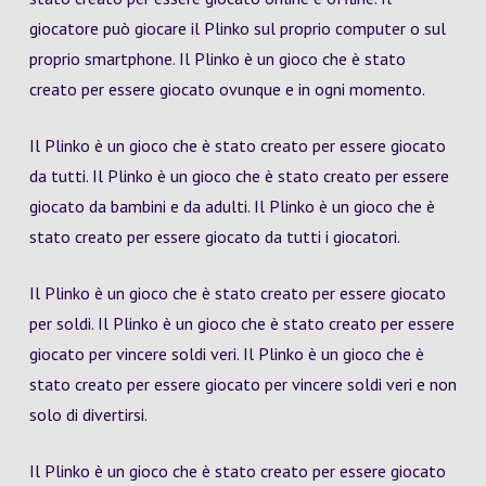
giocatore può giocare il Plinko sul proprio computer o sul
proprio smartphone. Il Plinko è un gioco che è stato
creato per essere giocato ovunque e in ogni momento.
Il Plinko è un gioco che è stato creato per essere giocato
da tutti. Il Plinko è un gioco che è stato creato per essere
giocato da bambini e da adulti. Il Plinko è un gioco che è
stato creato per essere giocato da tutti i giocatori.
Il Plinko è un gioco che è stato creato per essere giocato
per soldi. Il Plinko è un gioco che è stato creato per essere
giocato per vincere soldi veri. Il Plinko è un gioco che è
stato creato per essere giocato per vincere soldi veri e non
solo di divertirsi.
Il Plinko è un gioco che è stato creato per essere giocato