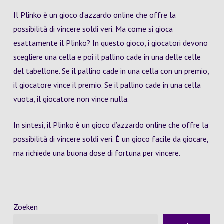
Il Plinko è un gioco d’azzardo online che offre la
possibilità di vincere soldi veri. Ma come si gioca
esattamente il Plinko? In questo gioco, i giocatori devono
scegliere una cella e poi il pallino cade in una delle celle
del tabellone. Se il pallino cade in una cella con un premio,
il giocatore vince il premio. Se il pallino cade in una cella
vuota, il giocatore non vince nulla.
In sintesi, il Plinko è un gioco d’azzardo online che offre la
possibilità di vincere soldi veri. È un gioco facile da giocare,
ma richiede una buona dose di fortuna per vincere.
Zoeken