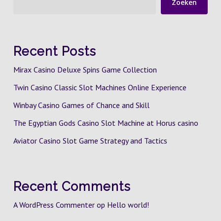
Zoeken
Recent Posts
Mirax Casino Deluxe Spins Game Collection
Twin Casino Classic Slot Machines Online Experience
Winbay Casino Games of Chance and Skill
The Egyptian Gods Casino Slot Machine at Horus casino
Aviator Casino Slot Game Strategy and Tactics
Recent Comments
A WordPress Commenter
op
Hello world!