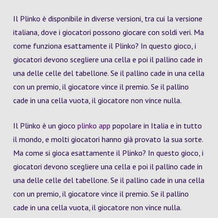
Il Plinko è disponibile in diverse versioni, tra cui la versione
italiana, dove i giocatori possono giocare con soldi veri. Ma
come funziona esattamente il Plinko? In questo gioco, i
giocatori devono scegliere una cella e poi il pallino cade in
una delle celle del tabellone. Se il pallino cade in una cella
con un premio, il giocatore vince il premio. Se il pallino
cade in una cella vuota, il giocatore non vince nulla.
Il Plinko è un gioco
plinko app
popolare in Italia e in tutto
il mondo, e molti giocatori hanno già provato la sua sorte.
Ma come si gioca esattamente il Plinko? In questo gioco, i
giocatori devono scegliere una cella e poi il pallino cade in
una delle celle del tabellone. Se il pallino cade in una cella
con un premio, il giocatore vince il premio. Se il pallino
cade in una cella vuota, il giocatore non vince nulla.