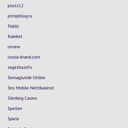
posts12
pricepblog.ru
Public
Rainbet
review
russia-brand.com
segezha.info
Semaglutide Online
Siru Mobile Nettikasinot
Slimking Casino
Spellen
Spiele