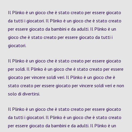
Il Plinko è un gioco che è stato creato per essere giocato
da tutti i giocatori. Il Plinko è un gioco che è stato creato
per essere giocato da bambini e da adulti. Il Plinko è un
gioco che è stato creato per essere giocato da tutti i
giocatori.
Il Plinko è un gioco che è stato creato per essere giocato
per soldi. Il Plinko è un gioco che è stato creato per essere
giocato per vincere soldi veri. Il Plinko è un gioco che è
stato creato per essere giocato per vincere soldi veri e non
solo di divertirsi.
Il Plinko è un gioco che è stato creato per essere giocato
da tutti i giocatori. Il Plinko è un gioco che è stato creato
per essere giocato da bambini e da adulti. Il Plinko è un