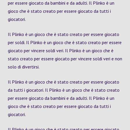
per essere giocato da bambini e da adulti. Il Plinko è un
gioco che è stato creato per essere giocato da tutti i
giocatori.
Il Plinko è un gioco che è stato creato per essere giocato
per soldi. Il Plinko è un gioco che è stato creato per essere
giocato per vincere soldi veri. Il Plinko è un gioco che è
stato creato per essere giocato per vincere soldi veri e non
solo di divertirsi.
Il Plinko è un gioco che è stato creato per essere giocato
da tutti i giocatori. Il Plinko è un gioco che è stato creato
per essere giocato da bambini e da adulti. Il Plinko è un
gioco che è stato creato per essere giocato da tutti i
giocatori.
Il Plinko è un gioco che è stato creato per essere giocato