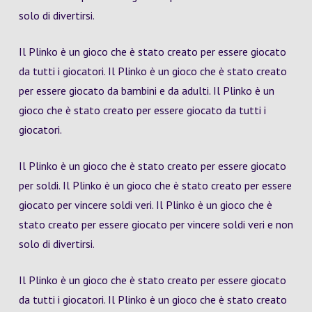
solo di divertirsi.
Il Plinko è un gioco che è stato creato per essere giocato
da tutti i giocatori. Il Plinko è un gioco che è stato creato
per essere giocato da bambini e da adulti. Il Plinko è un
gioco che è stato creato per essere giocato da tutti i
giocatori.
Il Plinko è un gioco che è stato creato per essere giocato
per soldi. Il Plinko è un gioco che è stato creato per essere
giocato per vincere soldi veri. Il Plinko è un gioco che è
stato creato per essere giocato per vincere soldi veri e non
solo di divertirsi.
Il Plinko è un gioco che è stato creato per essere giocato
da tutti i giocatori. Il Plinko è un gioco che è stato creato