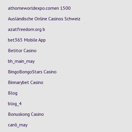
athomeworldexpo.comen 1500
Ausländische Online Casinos Schweiz
azatfreedom.org b
bet365 Mobile App
Betitor Casino
bh_main_may
BingoBongoStars Casino
Binnarybet Casino
Blog
blog_4
Bonuskong Casino
canli_may