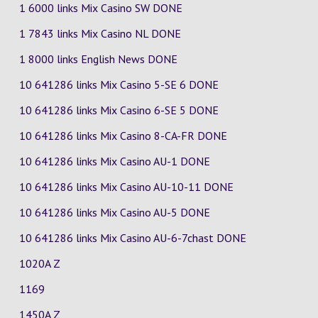
1 6000 links Mix Casino
SW
DONE
1 7843 links Mix Casino
NL
DONE
1 8000 links English News DONE
10 641286 links Mix Casino
5-SE
6
DONE
10 641286 links Mix Casino
6-SE
5
DONE
10 641286 links Mix Casino
8-CA-FR
DONE
10 641286 links Mix Casino
AU-1
DONE
10 641286 links Mix Casino
AU-10-11
DONE
10 641286 links Mix Casino
AU-5
DONE
10 641286 links Mix Casino
AU-6-7chast
DONE
1020A Z
1169
1450A Z