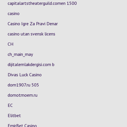
capitalartstheaterguild.comen 1500
casino
Casino Igre Za Pravi Denar
casino utan svensk licens
CH
ch_main_may
dijitalemlakdergisi.com b
Divas Luck Casino
dom1907.ru 505
domotmoem.ru
EC
Elitbet
EmirBet Casino