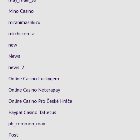
Mino Casino
miranimashki.ru
mkchr.com a
new
News
news_2
Online Casino Luckygem
Online Casino Neterapay
Online Casino Pro České Hráče
Paypal Casino Talletus
pb_common_may
Post