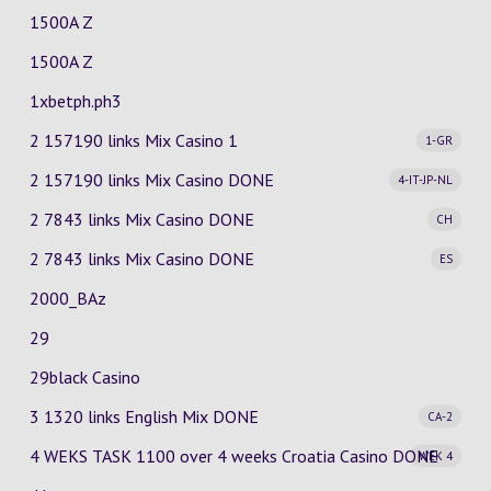
1500A Z
1500A Z
1xbetph.ph3
2 157190 links Mix Casino
1
1-GR
2 157190 links Mix Casino
DONE
4-IT-JP-NL
2 7843 links Mix Casino
DONE
CH
2 7843 links Mix Casino
DONE
ES
2000_BAz
29
29black Casino
3 1320 links English Mix
DONE
CA-2
4 WEKS TASK 1100 over 4 weeks Croatia Casino
DONE
WEK 4