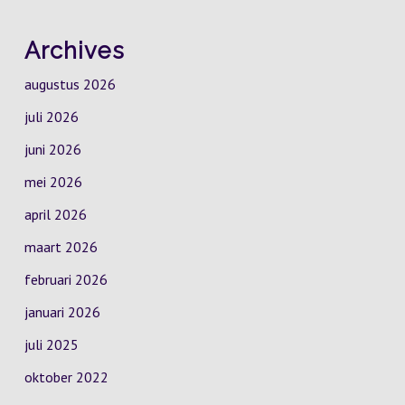
Archives
augustus 2026
juli 2026
juni 2026
mei 2026
april 2026
maart 2026
februari 2026
januari 2026
juli 2025
oktober 2022