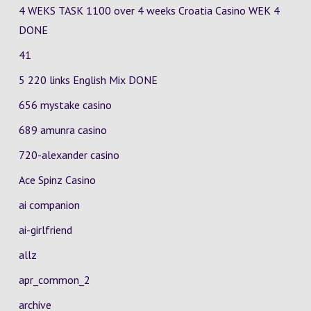
4 WEKS TASK 1100 over 4 weeks Croatia Casino
WEK 4
DONE
41
5 220 links English Mix DONE
656 mystake casino
689 amunra casino
720-alexander casino
Ace Spinz Casino
ai companion
ai-girlfriend
allz
apr_common_2
archive