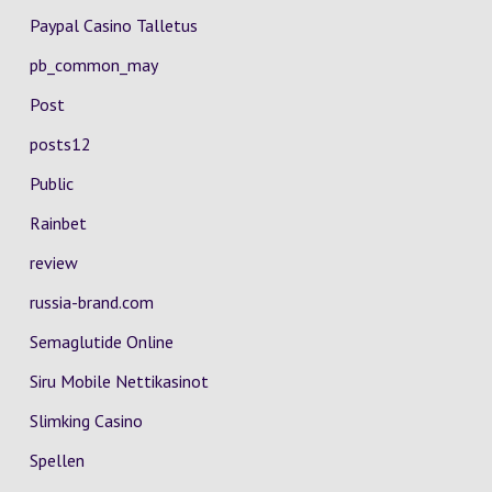
Paypal Casino Talletus
pb_common_may
Post
posts12
Public
Rainbet
review
russia-brand.com
Semaglutide Online
Siru Mobile Nettikasinot
Slimking Casino
Spellen