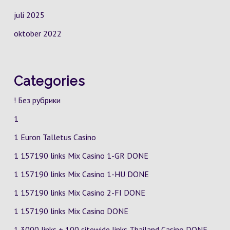
juli 2025
oktober 2022
Categories
! Без рубрики
1
1 Euron Talletus Casino
1 157190 links Mix Casino
1-GR
DONE
1 157190 links Mix Casino
1-HU
DONE
1 157190 links Mix Casino
2-FI
DONE
1 157190 links Mix Casino DONE
1 3000 links + 100 sitewide links Thailand Casino DONE