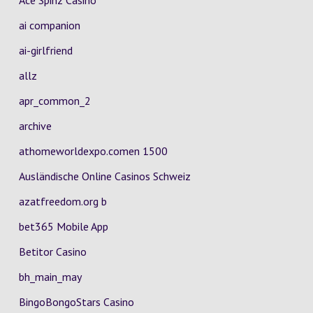
Ace Spinz Casino
ai companion
ai-girlfriend
allz
apr_common_2
archive
athomeworldexpo.comen 1500
Ausländische Online Casinos Schweiz
azatfreedom.org b
bet365 Mobile App
Betitor Casino
bh_main_may
BingoBongoStars Casino