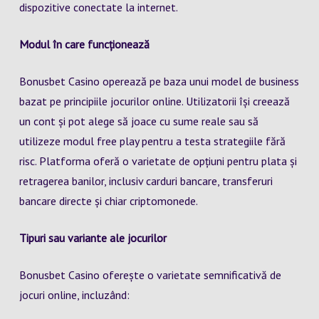
dispozitive conectate la internet.
Modul în care funcționează
Bonusbet Casino operează pe baza unui model de business
bazat pe principiile jocurilor online. Utilizatorii își creează
un cont și pot alege să joace cu sume reale sau să
utilizeze modul free play pentru a testa strategiile fără
risc. Platforma oferă o varietate de opțiuni pentru plata și
retragerea banilor, inclusiv carduri bancare, transferuri
bancare directe și chiar criptomonede.
Tipuri sau variante ale jocurilor
Bonusbet Casino oferește o varietate semnificativă de
jocuri online, incluzând: