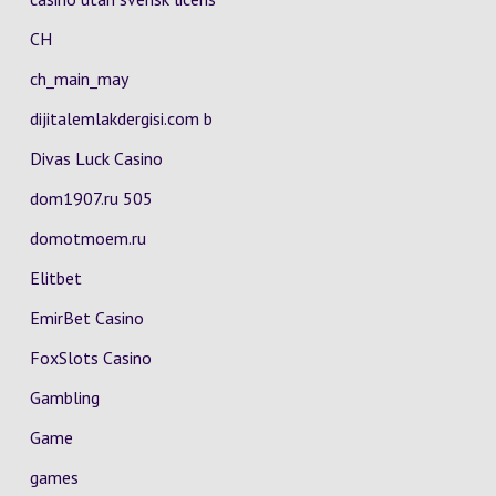
CH
ch_main_may
dijitalemlakdergisi.com b
Divas Luck Casino
dom1907.ru 505
domotmoem.ru
Elitbet
EmirBet Casino
FoxSlots Casino
Gambling
Game
games