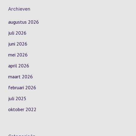
Archieven
augustus 2026
juli 2026
juni 2026
mei 2026
april 2026
maart 2026
februari 2026
juli 2025
oktober 2022