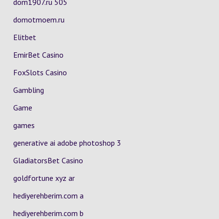
dom1907.ru 505
domotmoem.ru
Elitbet
EmirBet Casino
FoxSlots Casino
Gambling
Game
games
generative ai adobe photoshop 3
GladiatorsBet Casino
goldfortune xyz ar
hediyerehberim.com a
hediyerehberim.com b