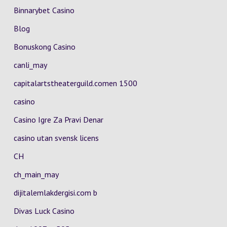
Binnarybet Casino
Blog
Bonuskong Casino
canli_may
capitalartstheaterguild.comen 1500
casino
Casino Igre Za Pravi Denar
casino utan svensk licens
CH
ch_main_may
dijitalemlakdergisi.com b
Divas Luck Casino