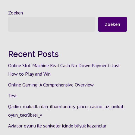
Zoeken
Zoeken
Recent Posts
Online Slot Machine Real Cash No Down Payment: Just
How to Play and Win
Online Gaming: A Comprehensive Overview
Test
Qədim_məbədlərdən_ilhamlanmış_pinco_casino_az_unikal_
oyun_təcrübəsi_v
Aviator oyunu ile saniyeler içinde büyük kazançlar