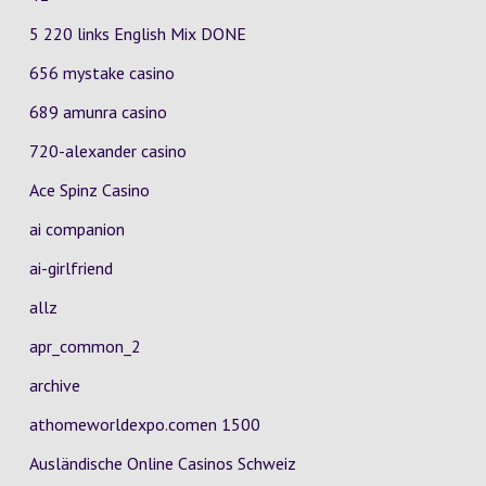
5 220 links English Mix DONE
656 mystake casino
689 amunra casino
720-alexander casino
Ace Spinz Casino
ai companion
ai-girlfriend
allz
apr_common_2
archive
athomeworldexpo.comen 1500
Ausländische Online Casinos Schweiz