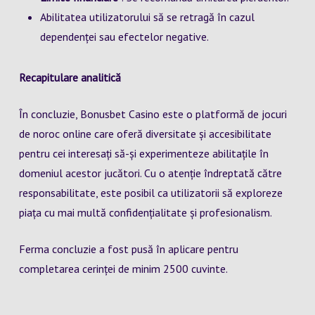
Abilitatea utilizatorului să se retragă în cazul
dependenței sau efectelor negative.
Recapitulare analitică
În concluzie, Bonusbet Casino este o platformă de jocuri
de noroc online care oferă diversitate și accesibilitate
pentru cei interesați să-și experimenteze abilitațile în
domeniul acestor jucători. Cu o atenție îndreptată către
responsabilitate, este posibil ca utilizatorii să exploreze
piața cu mai multă confidențialitate și profesionalism.
Ferma concluzie a fost pusă în aplicare pentru
completarea cerinței de minim 2500 cuvinte.