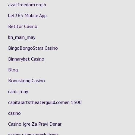
azatfreedom.org b
bet365 Mobile App
Betitor Casino
bh_main_may
BingoBongoStars Casino
Binnarybet Casino
Blog
Bonuskong Casino
canli_may
capitalartstheaterguild.comen 1500
casino
Casino Igre Za Pravi Denar
casino utan svensk licens