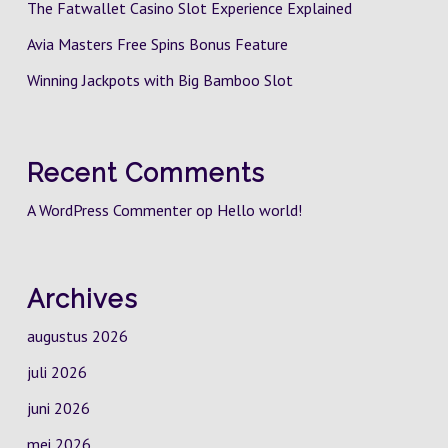
The Fatwallet Casino Slot Experience Explained
Avia Masters Free Spins Bonus Feature
Winning Jackpots with Big Bamboo Slot
Recent Comments
A WordPress Commenter
op
Hello world!
Archives
augustus 2026
juli 2026
juni 2026
mei 2026