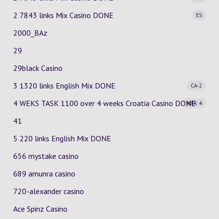
2 7843 links Mix Casino
DONE
ES
2000_BAz
29
29black Casino
3 1320 links English Mix
DONE
CA-2
4 WEKS TASK 1100 over 4 weeks Croatia Casino
DONE
WEK 4
41
5 220 links English Mix DONE
656 mystake casino
689 amunra casino
720-alexander casino
Ace Spinz Casino