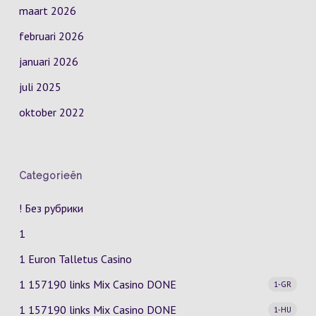
maart 2026
februari 2026
januari 2026
juli 2025
oktober 2022
Categorieën
! Без рубрики
1
1 Euron Talletus Casino
1 157190 links Mix Casino
DONE
1-GR
1 157190 links Mix Casino
DONE
1-HU