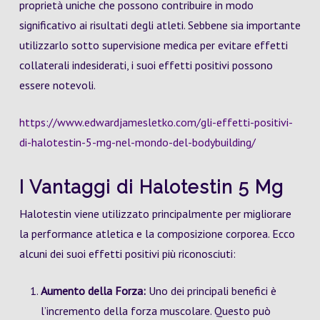
proprietà uniche che possono contribuire in modo
significativo ai risultati degli atleti. Sebbene sia importante
utilizzarlo sotto supervisione medica per evitare effetti
collaterali indesiderati, i suoi effetti positivi possono
essere notevoli.
https://www.edwardjamesletko.com/gli-effetti-positivi-
di-halotestin-5-mg-nel-mondo-del-bodybuilding/
I Vantaggi di Halotestin 5 Mg
Halotestin viene utilizzato principalmente per migliorare
la performance atletica e la composizione corporea. Ecco
alcuni dei suoi effetti positivi più riconosciuti:
Aumento della Forza:
Uno dei principali benefici è
l’incremento della forza muscolare. Questo può