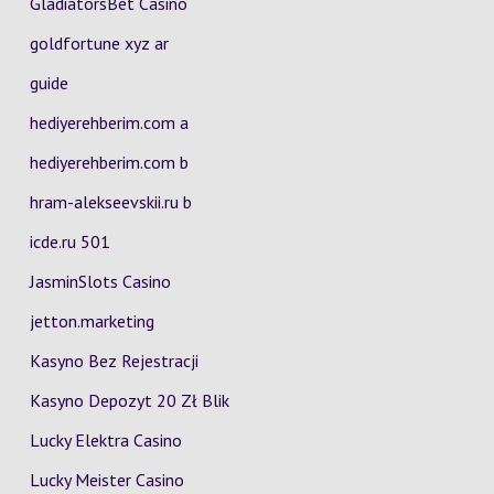
GladiatorsBet Casino
goldfortune xyz ar
guide
hediyerehberim.com a
hediyerehberim.com b
hram-alekseevskii.ru b
icde.ru 501
JasminSlots Casino
jetton.marketing
Kasyno Bez Rejestracji
Kasyno Depozyt 20 Zł Blik
Lucky Elektra Casino
Lucky Meister Casino