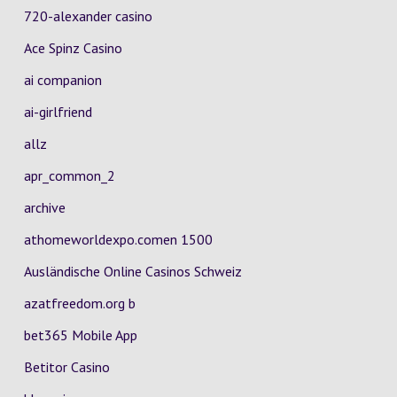
720-alexander casino
Ace Spinz Casino
ai companion
ai-girlfriend
allz
apr_common_2
archive
athomeworldexpo.comen 1500
Ausländische Online Casinos Schweiz
azatfreedom.org b
bet365 Mobile App
Betitor Casino