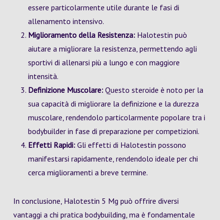
essere particolarmente utile durante le fasi di
allenamento intensivo.
Miglioramento della Resistenza:
Halotestin può
aiutare a migliorare la resistenza, permettendo agli
sportivi di allenarsi più a lungo e con maggiore
intensità.
Definizione Muscolare:
Questo steroide è noto per la
sua capacità di migliorare la definizione e la durezza
muscolare, rendendolo particolarmente popolare tra i
bodybuilder in fase di preparazione per competizioni.
Effetti Rapidi:
Gli effetti di Halotestin possono
manifestarsi rapidamente, rendendolo ideale per chi
cerca miglioramenti a breve termine.
In conclusione, Halotestin 5 Mg può offrire diversi
vantaggi a chi pratica bodybuilding, ma è fondamentale