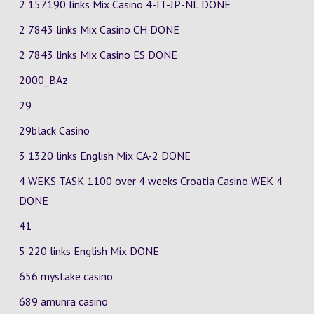
2 157190 links Mix Casino
4-IT-JP-NL
DONE
2 7843 links Mix Casino
CH
DONE
2 7843 links Mix Casino
ES
DONE
2000_BAz
29
29black Casino
3 1320 links English Mix
CA-2
DONE
4 WEKS TASK 1100 over 4 weeks Croatia Casino
WEK 4
DONE
41
5 220 links English Mix DONE
656 mystake casino
689 amunra casino