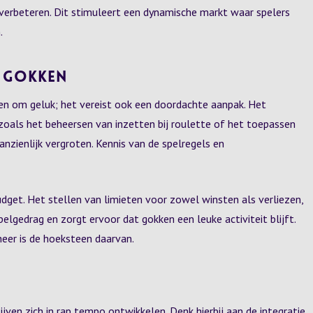
 verbeteren. Dit stimuleert een dynamische markt waar spelers
.
 Gokken
leen om geluk; het vereist ook een doordachte aanpak. Het
 zoals het beheersen van inzetten bij roulette of het toepassen
anzienlijk vergroten. Kennis van de spelregels en
udget. Het stellen van limieten voor zowel winsten als verliezen,
lgedrag en zorgt ervoor dat gokken een leuke activiteit blijft.
eer is de hoeksteen daarvan.
ijven zich in rap tempo ontwikkelen. Denk hierbij aan de integratie