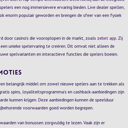
 spelers een nog immersievere ervaring bieden. Live dealer spellen,
 ook enorm populair geworden en brengen de sfeer van een fysiek
d door casino’s die vooroplopen in de markt, zoals
zebet app
. Zij
en unieke spelervaring te creëren. Dit omvat niet alleen de
uwe spelvarianten en interactieve functies die spelers boeien.
moties
een belangrijk middel om zowel nieuwe spelers aan te trekken als
atis spins, loyaliteitsprogramma’s en cashback-aanbiedingen zijn
arde kunnen krijgen. Deze aanbiedingen kunnen de speelduur
 bijbehorende voorwaarden goed worden begrepen.
waarden van bonussen zorgvuldig te lezen. Vaak zijn er