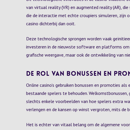
van virtual reality (VR) en augmented reality (AR), die
die de interactie met echte croupiers simuleren, zijn
casino dichterbij dan ooit.
Deze technologische sprongen worden vaak geïnitieer
investeren in de nieuwste software en platforms om e
grafische weergave, maar ook de ontwikkeling van nie
De Rol van Bonussen en Pro
Online casino’s gebruiken bonussen en promoties als 
bestaande spelers te behouden. Welkomstbonussen, gr
slechts enkele voorbeelden van hoe spelers extra wa
verlengen en de kansen op winst vergroten, mits de
Het is echter van vitaal belang om de algemene voor