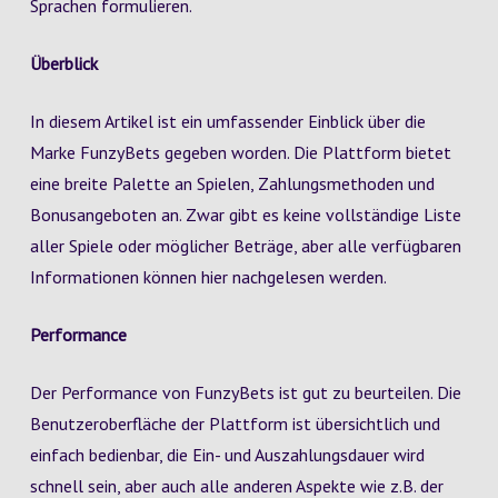
Sprachen formulieren.
Überblick
In diesem Artikel ist ein umfassender Einblick über die
Marke FunzyBets gegeben worden. Die Plattform bietet
eine breite Palette an Spielen, Zahlungsmethoden und
Bonusangeboten an. Zwar gibt es keine vollständige Liste
aller Spiele oder möglicher Beträge, aber alle verfügbaren
Informationen können hier nachgelesen werden.
Performance
Der Performance von FunzyBets ist gut zu beurteilen. Die
Benutzeroberfläche der Plattform ist übersichtlich und
einfach bedienbar, die Ein- und Auszahlungsdauer wird
schnell sein, aber auch alle anderen Aspekte wie z.B. der