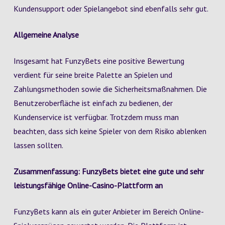
Kundensupport oder Spielangebot sind ebenfalls sehr gut.
Allgemeine Analyse
Insgesamt hat FunzyBets eine positive Bewertung
verdient für seine breite Palette an Spielen und
Zahlungsmethoden sowie die Sicherheitsmaßnahmen. Die
Benutzeroberfläche ist einfach zu bedienen, der
Kundenservice ist verfügbar. Trotzdem muss man
beachten, dass sich keine Spieler von dem Risiko ablenken
lassen sollten.
Zusammenfassung: FunzyBets bietet eine gute und sehr
leistungsfähige Online-Casino-Plattform an
FunzyBets kann als ein guter Anbieter im Bereich Online-