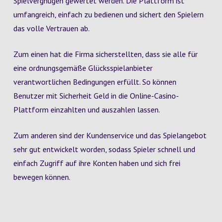
Spielvergnügen gewertet werden. Die Plattform ist
umfangreich, einfach zu bedienen und sichert den Spielern
das volle Vertrauen ab.
Zum einen hat die Firma sicherstellten, dass sie alle für
eine ordnungsgemäße Glücksspielanbieter
verantwortlichen Bedingungen erfüllt. So können
Benutzer mit Sicherheit Geld in die Online-Casino-
Plattform einzahlten und auszahlen lassen.
Zum anderen sind der Kundenservice und das Spielangebot
sehr gut entwickelt worden, sodass Spieler schnell und
einfach Zugriff auf ihre Konten haben und sich frei
bewegen können.