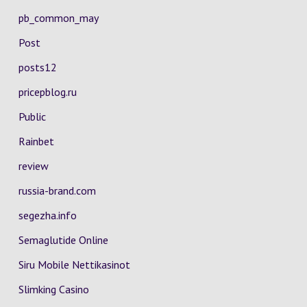
pb_common_may
Post
posts12
pricepblog.ru
Public
Rainbet
review
russia-brand.com
segezha.info
Semaglutide Online
Siru Mobile Nettikasinot
Slimking Casino