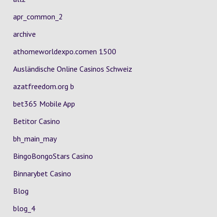
apr_common_2
archive
athomeworldexpo.comen 1500
Ausländische Online Casinos Schweiz
azatfreedom.org b
bet365 Mobile App
Betitor Casino
bh_main_may
BingoBongoStars Casino
Binnarybet Casino
Blog
blog_4