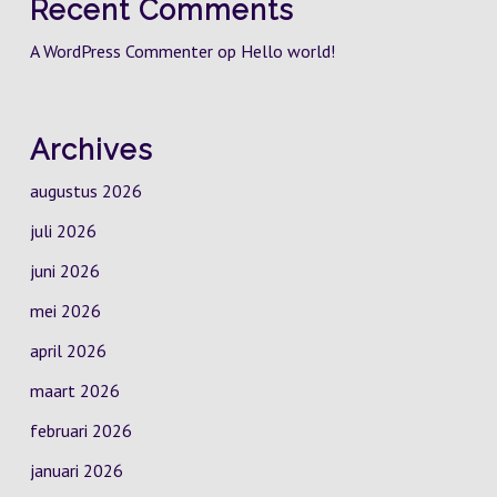
Recent Comments
A WordPress Commenter
op
Hello world!
Archives
augustus 2026
juli 2026
juni 2026
mei 2026
april 2026
maart 2026
februari 2026
januari 2026