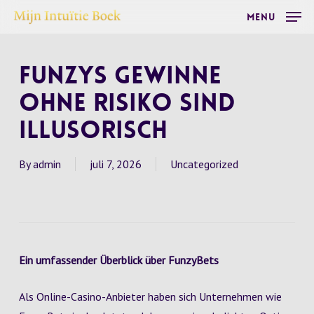
Skip
Menu
to
main
Funzys Gewinne
content
ohne Risiko sind
illusorisch
By
admin
juli 7, 2026
Uncategorized
Ein umfassender Überblick über FunzyBets
Als Online-Casino-Anbieter haben sich Unternehmen wie