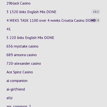
29black Casino
3 1320 links English Mix
DONE
CA-2
4 WEKS TASK 1100 over 4 weeks Croatia Casino
DONE
WEK 4
41
5 220 links English Mix DONE
656 mystake casino
689 amunra casino
720-alexander casino
Ace Spinz Casino
ai companion
ai-girlfriend
allz
apr_common_2