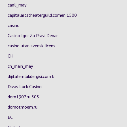
canli_may
capitalartstheaterguild.comen 1500
casino
Casino Igre Za Pravi Denar
casino utan svensk licens
CH
ch_main_may
dijitalemlakdergisi.com b
Divas Luck Casino
dom1907.ru 505
domotmoem.ru
EC