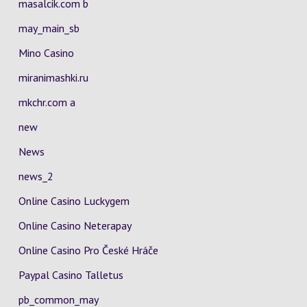
masalcik.com b
may_main_sb
Mino Casino
miranimashki.ru
mkchr.com a
new
News
news_2
Online Casino Luckygem
Online Casino Neterapay
Online Casino Pro České Hráče
Paypal Casino Talletus
pb_common_may