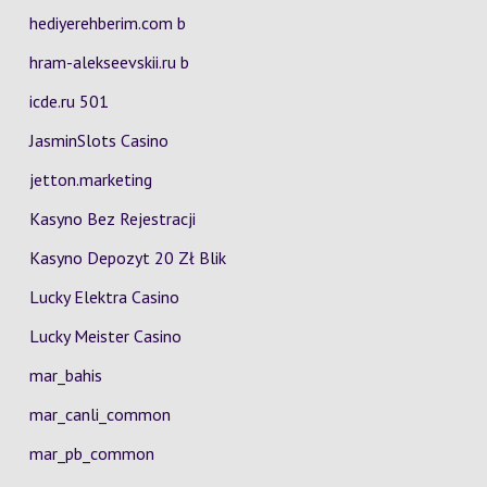
hediyerehberim.com b
hram-alekseevskii.ru b
icde.ru 501
JasminSlots Casino
jetton.marketing
Kasyno Bez Rejestracji
Kasyno Depozyt 20 Zł Blik
Lucky Elektra Casino
Lucky Meister Casino
mar_bahis
mar_canli_common
mar_pb_common