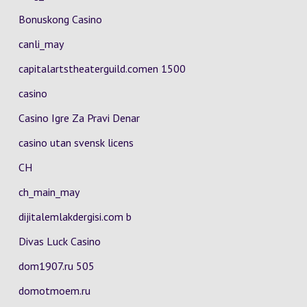
Bonuskong Casino
canli_may
capitalartstheaterguild.comen 1500
casino
Casino Igre Za Pravi Denar
casino utan svensk licens
CH
ch_main_may
dijitalemlakdergisi.com b
Divas Luck Casino
dom1907.ru 505
domotmoem.ru