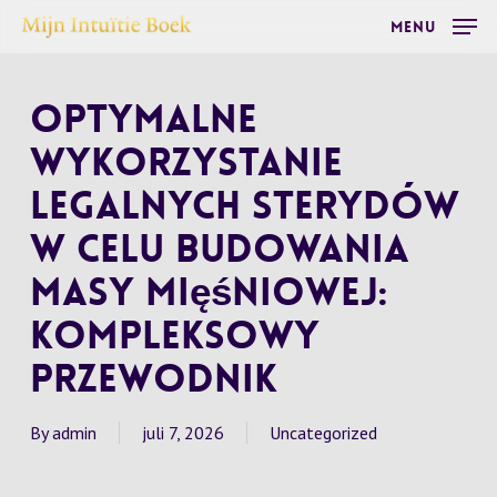
Skip
Menu
to
main
Optymalne
content
wykorzystanie
legalnych sterydów
w celu budowania
masy mięśniowej:
kompleksowy
przewodnik
By
admin
juli 7, 2026
Uncategorized