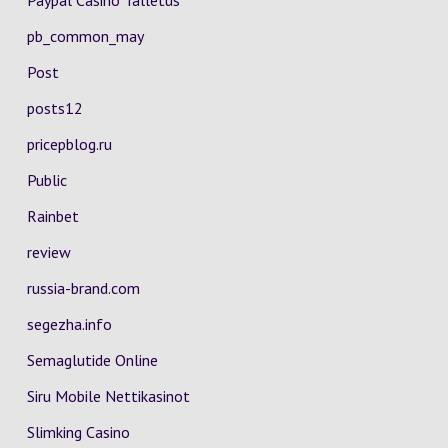
Paypal Casino Talletus
pb_common_may
Post
posts12
pricepblog.ru
Public
Rainbet
review
russia-brand.com
segezha.info
Semaglutide Online
Siru Mobile Nettikasinot
Slimking Casino