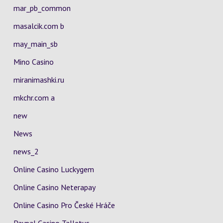
mar_pb_common
masalcik.com b
may_main_sb
Mino Casino
miranimashki.ru
mkchr.com a
new
News
news_2
Online Casino Luckygem
Online Casino Neterapay
Online Casino Pro České Hráče