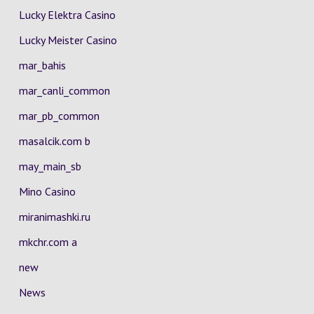
Lucky Elektra Casino
Lucky Meister Casino
mar_bahis
mar_canli_common
mar_pb_common
masalcik.com b
may_main_sb
Mino Casino
miranimashki.ru
mkchr.com a
new
News