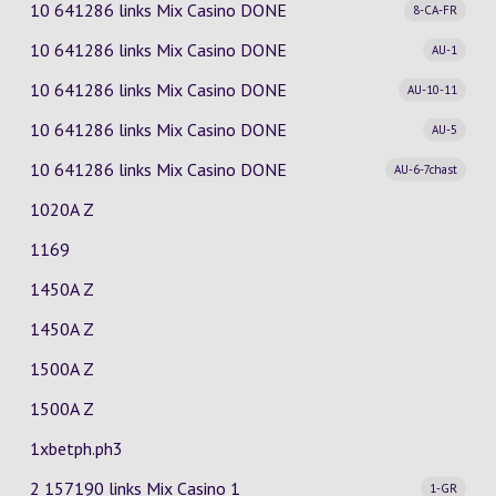
10 641286 links Mix Casino
DONE
8-CA-FR
10 641286 links Mix Casino
DONE
AU-1
10 641286 links Mix Casino
DONE
AU-10-11
10 641286 links Mix Casino
DONE
AU-5
10 641286 links Mix Casino
DONE
AU-6-7chast
1020A Z
1169
1450A Z
1450A Z
1500A Z
1500A Z
1xbetph.ph3
2 157190 links Mix Casino
1
1-GR