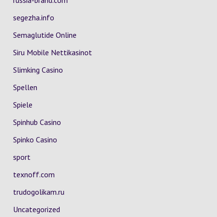
segezha.info
Semaglutide Online
Siru Mobile Nettikasinot
Slimking Casino
Spellen
Spiele
Spinhub Casino
Spinko Casino
sport
texnoff.com
trudogolikam.ru
Uncategorized