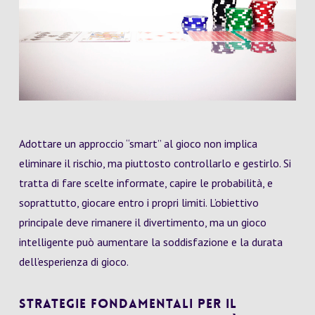
Adottare un approccio “smart” al gioco non implica
eliminare il rischio, ma piuttosto controllarlo e gestirlo. Si
tratta di fare scelte informate, capire le probabilità, e
soprattutto, giocare entro i propri limiti. L’obiettivo
principale deve rimanere il divertimento, ma un gioco
intelligente può aumentare la soddisfazione e la durata
dell’esperienza di gioco.
Strategie Fondamentali per il