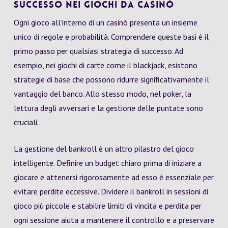
Successo nei Giochi da Casinò
Ogni gioco all’interno di un casinò presenta un insieme
unico di regole e probabilità. Comprendere queste basi è il
primo passo per qualsiasi strategia di successo. Ad
esempio, nei giochi di carte come il blackjack, esistono
strategie di base che possono ridurre significativamente il
vantaggio del banco. Allo stesso modo, nel poker, la
lettura degli avversari e la gestione delle puntate sono
cruciali.
La gestione del bankroll è un altro pilastro del gioco
intelligente. Definire un budget chiaro prima di iniziare a
giocare e attenersi rigorosamente ad esso è essenziale per
evitare perdite eccessive. Dividere il bankroll in sessioni di
gioco più piccole e stabilire limiti di vincita e perdita per
ogni sessione aiuta a mantenere il controllo e a preservare