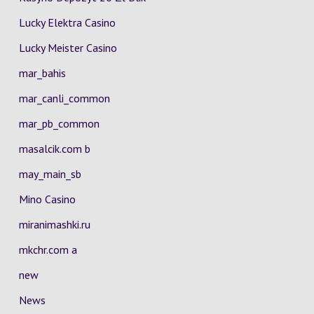
Lucky Elektra Casino
Lucky Meister Casino
mar_bahis
mar_canli_common
mar_pb_common
masalcik.com b
may_main_sb
Mino Casino
miranimashki.ru
mkchr.com a
new
News