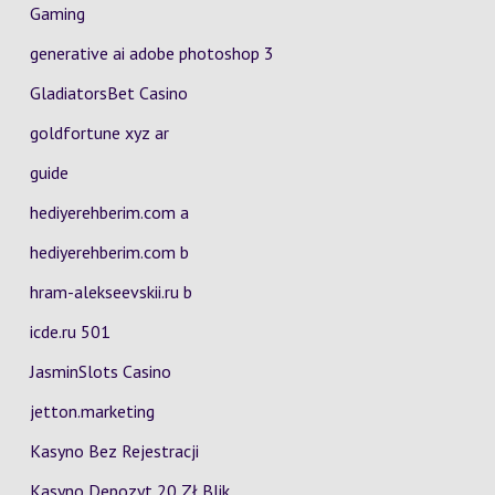
Gaming
generative ai adobe photoshop 3
GladiatorsBet Casino
goldfortune xyz ar
guide
hediyerehberim.com a
hediyerehberim.com b
hram-alekseevskii.ru b
icde.ru 501
JasminSlots Casino
jetton.marketing
Kasyno Bez Rejestracji
Kasyno Depozyt 20 Zł Blik