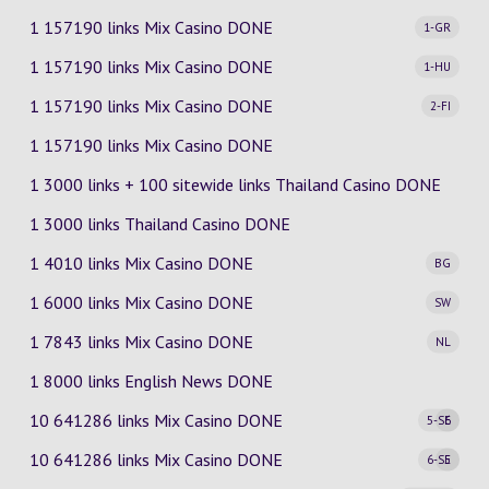
1 157190 links Mix Casino
DONE
1-GR
1 157190 links Mix Casino
DONE
1-HU
1 157190 links Mix Casino
DONE
2-FI
1 157190 links Mix Casino DONE
1 3000 links + 100 sitewide links Thailand Casino DONE
1 3000 links Thailand Casino DONE
1 4010 links Mix Casino
DONE
BG
1 6000 links Mix Casino
DONE
SW
1 7843 links Mix Casino
DONE
NL
1 8000 links English News DONE
10 641286 links Mix Casino
DONE
5-SE
6
10 641286 links Mix Casino
DONE
6-SE
5