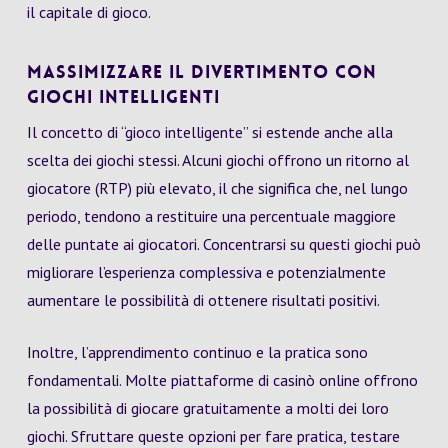
il capitale di gioco.
Massimizzare il Divertimento con
Giochi Intelligenti
Il concetto di “gioco intelligente” si estende anche alla
scelta dei giochi stessi. Alcuni giochi offrono un ritorno al
giocatore (RTP) più elevato, il che significa che, nel lungo
periodo, tendono a restituire una percentuale maggiore
delle puntate ai giocatori. Concentrarsi su questi giochi può
migliorare l’esperienza complessiva e potenzialmente
aumentare le possibilità di ottenere risultati positivi.
Inoltre, l’apprendimento continuo e la pratica sono
fondamentali. Molte piattaforme di casinò online offrono
la possibilità di giocare gratuitamente a molti dei loro
giochi. Sfruttare queste opzioni per fare pratica, testare