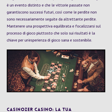
è un evento distinto e che le vittorie passate non
garantiscono successi futuri, così come le perdite non
sono necessariamente seguite da altrettante perdite.
Mantenere una prospettiva equilibrata e focalizzarsi sul
processo di gioco piuttosto che solo sui risultati è la
chiave per un’esperienza di gioco sana e sostenibile.
Casinozer Casino: La Tua