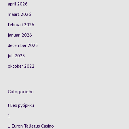
april 2026
maart 2026
februari 2026
januari 2026
december 2025
juli 2025
oktober 2022
Categorieën
! Без рубрики
1
1 Euron Talletus Casino