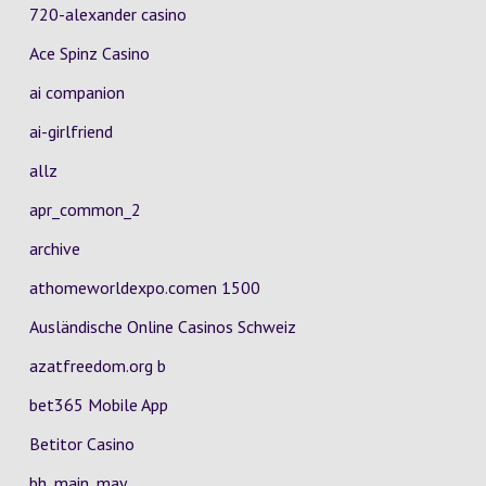
720-alexander casino
Ace Spinz Casino
ai companion
ai-girlfriend
allz
apr_common_2
archive
athomeworldexpo.comen 1500
Ausländische Online Casinos Schweiz
azatfreedom.org b
bet365 Mobile App
Betitor Casino
bh_main_may