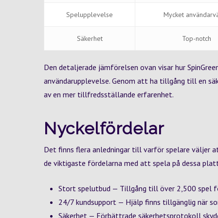
Spelupplevelse
Mycket användarvä
Säkerhet
Top-notch
Den detaljerade jämförelsen ovan visar hur SpinGreen
användarupplevelse. Genom att ha tillgång till en s
av en mer tillfredsställande erfarenhet.
Nyckelfördelar
Det finns flera anledningar till varför spelare väljer
de viktigaste fördelarna med att spela på dessa plat
Stort spelutbud — Tillgång till över 2,500 spel f
24/7 kundsupport — Hjälp finns tillgänglig när s
Säkerhet — Förbättrade säkerhetsprotokoll skydd