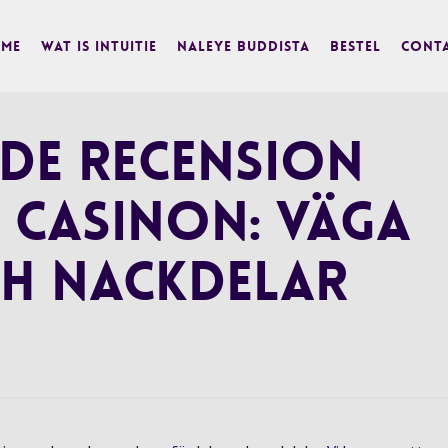
me
Wat is Intuitie
Naleye Buddista
BESTEL
Cont
de recension
 casinon: väga
h nackdelar