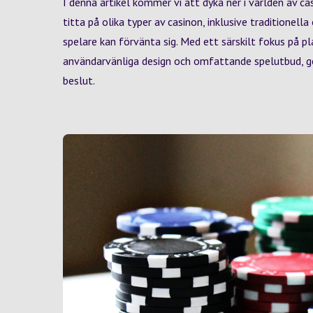
I denna artikel kommer vi att dyka ner i världen av c
titta på olika typer av casinon, inklusive traditionella
spelare kan förvänta sig. Med ett särskilt fokus på 
användarvänliga design och omfattande spelutbud, ge
beslut.