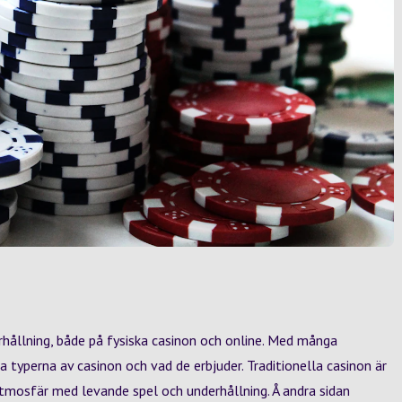
rhållning, både på fysiska casinon och online. Med många
ika typerna av casinon och vad de erbjuder. Traditionella casinon är
atmosfär med levande spel och underhållning. Å andra sidan