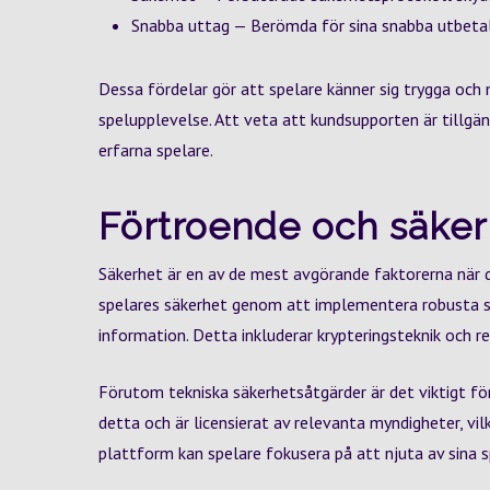
Snabba uttag — Berömda för sina snabba utbetal
Dessa fördelar gör att spelare känner sig trygga och n
spelupplevelse. Att veta att kundsupporten är tillgän
erfarna spelare.
Förtroende och säker
Säkerhet är en av de mest avgörande faktorerna när de
spelares säkerhet genom att implementera robusta sä
information. Detta inkluderar krypteringsteknik och r
Förutom tekniska säkerhetsåtgärder är det viktigt för
detta och är licensierat av relevanta myndigheter, vi
plattform kan spelare fokusera på att njuta av sina s