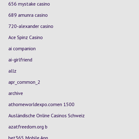
656 mystake casino
689 amunra casino
720-alexander casino
Ace Spinz Casino
ai companion
ai-girlfriend
allz
apr_common_2
archive
athomeworldexpo.comen 1500
Ausländische Online Casinos Schweiz
azatfreedom.org b
bet365 Mobile App