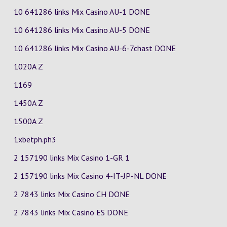
10 641286 links Mix Casino
AU-1
DONE
10 641286 links Mix Casino
AU-5
DONE
10 641286 links Mix Casino
AU-6-7chast
DONE
1020A Z
1169
1450A Z
1500A Z
1xbetph.ph3
2 157190 links Mix Casino
1-GR
1
2 157190 links Mix Casino
4-IT-JP-NL
DONE
2 7843 links Mix Casino
CH
DONE
2 7843 links Mix Casino
ES
DONE