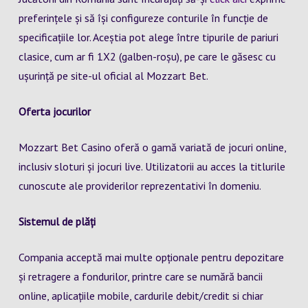
preferințele și să își configureze conturile în funcție de
specificațiile lor. Aceștia pot alege între tipurile de pariuri
clasice, cum ar fi 1X2 (galben-roșu), pe care le găsesc cu
ușurință pe site-ul oficial al Mozzart Bet.
Oferta jocurilor
Mozzart Bet Casino oferă o gamă variată de jocuri online,
inclusiv sloturi și jocuri live. Utilizatorii au acces la titlurile
cunoscute ale providerilor reprezentativi în domeniu.
Sistemul de plăți
Compania acceptă mai multe opționale pentru depozitare
și retragere a fondurilor, printre care se numără bancii
online, aplicațiile mobile, cardurile debit/credit si chiar