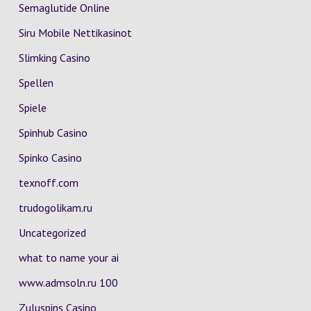
Semaglutide Online
Siru Mobile Nettikasinot
Slimking Casino
Spellen
Spiele
Spinhub Casino
Spinko Casino
texnoff.com
trudogolikam.ru
Uncategorized
what to name your ai
www.admsoln.ru 100
Zuluspins Casino