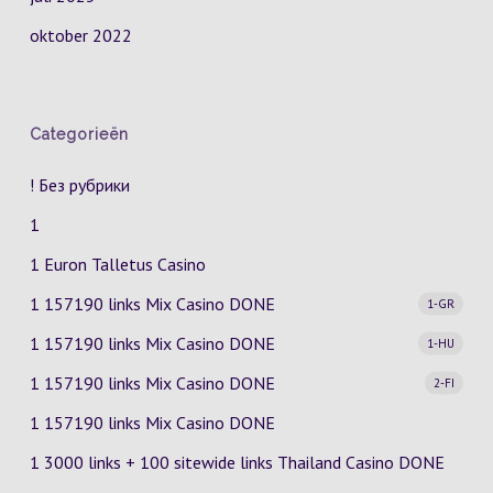
oktober 2022
Categorieën
! Без рубрики
1
1 Euron Talletus Casino
1 157190 links Mix Casino
DONE
1-GR
1 157190 links Mix Casino
DONE
1-HU
1 157190 links Mix Casino
DONE
2-FI
1 157190 links Mix Casino DONE
1 3000 links + 100 sitewide links Thailand Casino DONE