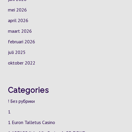
mei 2026
april 2026
maart 2026
februari 2026
juli 2025
oktober 2022
Categories
! Без рубрики
1
1 Euron Talletus Casino