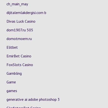
ch_main_may
dijitalemlakdergisi.com b
Divas Luck Casino
dom1907.ru 505
domotmoem.ru
Elitbet
EmirBet Casino
FoxSlots Casino
Gambling
Game
games
generative ai adobe photoshop 3