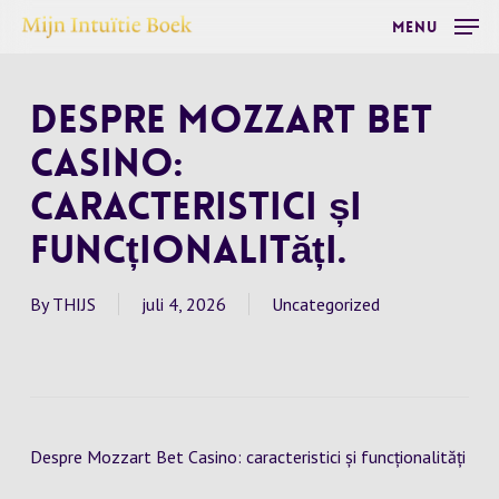
Skip
Menu
to
main
Despre Mozzart Bet
content
Casino:
caracteristici și
funcționalități.
By
THIJS
juli 4, 2026
Uncategorized
Despre Mozzart Bet Casino: caracteristici și funcționalități