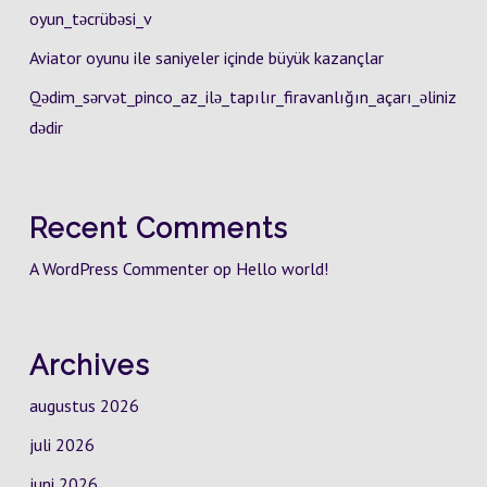
oyun_təcrübəsi_v
Aviator oyunu ile saniyeler içinde büyük kazançlar
Qədim_sərvət_pinco_az_ilə_tapılır_firavanlığın_açarı_əliniz
dədir
Recent Comments
A WordPress Commenter
op
Hello world!
Archives
augustus 2026
juli 2026
juni 2026