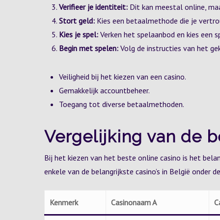
Verifieer je identiteit:
Dit kan meestal online, ma
Stort geld:
Kies een betaalmethode die je vertro
Kies je spel:
Verken het spelaanbod en kies een spe
Begin met spelen:
Volg de instructies van het gek
Veiligheid bij het kiezen van een casino.
Gemakkelijk accountbeheer.
Toegang tot diverse betaalmethoden.
Vergelijking van de b
Bij het kiezen van het beste online casino is het bel
enkele van de belangrijkste casino’s in België onder
Kenmerk
Casinonaam A
C