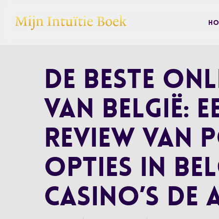
Skip
to
Ho
main
content
De beste onl
van België: e
review van 
opties In Bel
casino’s de 