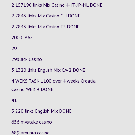
2 157190 links Mix Casino
4-IT-JP-NL
DONE
2 7843 links Mix Casino
CH
DONE
2 7843 links Mix Casino
ES
DONE
2000_BAz
29
29black Casino
3 1320 links English Mix
CA-2
DONE
4 WEKS TASK 1100 over 4 weeks Croatia
Casino
WEK 4
DONE
41
5 220 links English Mix DONE
656 mystake casino
689 amunra casino