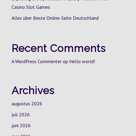
Casino Slot Games
Alles über Beste Online-Seite Deutschland
Recent Comments
A WordPress Commenter
op
Hello world!
Archives
augustus 2026
juli 2026
juni 2026