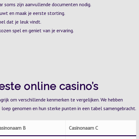
ar soms zijn aanvullende documenten nodig.
uwt en maak je eerste storting.
l dat je leuk vindt.
ozen spel en geniet van je ervaring.
este online casino’s
angrijk om verschillende kenmerken te vergelijken. We hebben
 de loep genomen en hun sterke punten in een tabel samengebracht.
asinonaam B
Casinonaam C