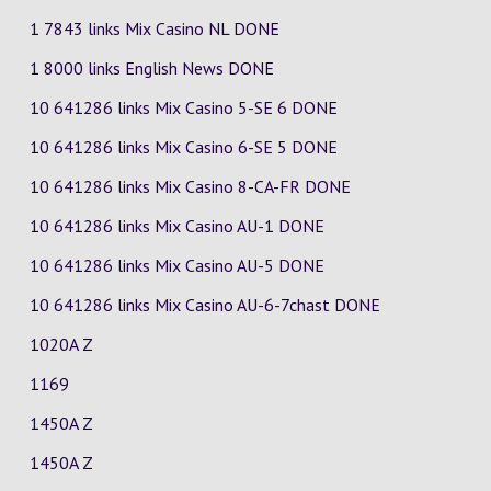
1 7843 links Mix Casino
NL
DONE
1 8000 links English News DONE
10 641286 links Mix Casino
5-SE
6
DONE
10 641286 links Mix Casino
6-SE
5
DONE
10 641286 links Mix Casino
8-CA-FR
DONE
10 641286 links Mix Casino
AU-1
DONE
10 641286 links Mix Casino
AU-5
DONE
10 641286 links Mix Casino
AU-6-7chast
DONE
1020A Z
1169
1450A Z
1450A Z