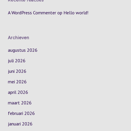
Recente reacties
A WordPress Commenter
op
Hello world!
Archieven
augustus 2026
juli 2026
juni 2026
mei 2026
april 2026
maart 2026
februari 2026
januari 2026