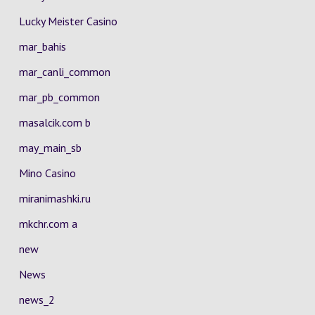
Lucky Meister Casino
mar_bahis
mar_canli_common
mar_pb_common
masalcik.com b
may_main_sb
Mino Casino
miranimashki.ru
mkchr.com a
new
News
news_2