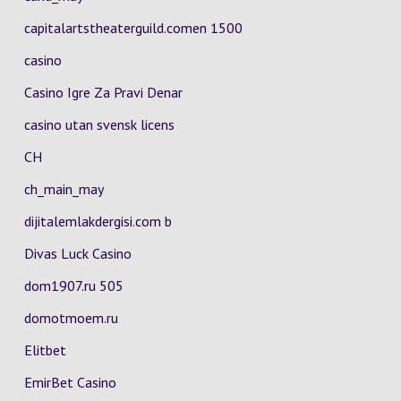
capitalartstheaterguild.comen 1500
casino
Casino Igre Za Pravi Denar
casino utan svensk licens
CH
ch_main_may
dijitalemlakdergisi.com b
Divas Luck Casino
dom1907.ru 505
domotmoem.ru
Elitbet
EmirBet Casino