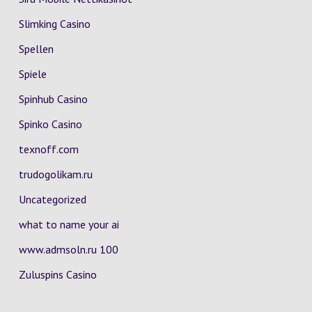
Slimking Casino
Spellen
Spiele
Spinhub Casino
Spinko Casino
texnoff.com
trudogolikam.ru
Uncategorized
what to name your ai
www.admsoln.ru 100
Zuluspins Casino