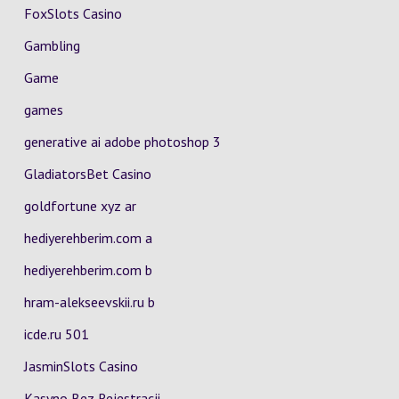
FoxSlots Casino
Gambling
Game
games
generative ai adobe photoshop 3
GladiatorsBet Casino
goldfortune xyz ar
hediyerehberim.com a
hediyerehberim.com b
hram-alekseevskii.ru b
icde.ru 501
JasminSlots Casino
Kasyno Bez Rejestracji