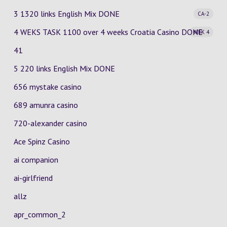
3 1320 links English Mix
DONE
CA-2
4 WEKS TASK 1100 over 4 weeks Croatia Casino
DONE
WEK 4
41
5 220 links English Mix DONE
656 mystake casino
689 amunra casino
720-alexander casino
Ace Spinz Casino
ai companion
ai-girlfriend
allz
apr_common_2