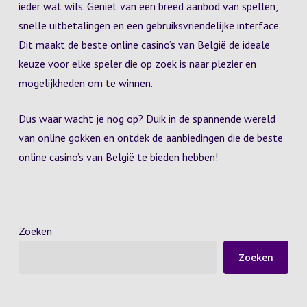
ieder wat wils. Geniet van een breed aanbod van spellen,
snelle uitbetalingen en een gebruiksvriendelijke interface.
Dit maakt de beste online casino’s van België de ideale
keuze voor elke speler die op zoek is naar plezier en
mogelijkheden om te winnen.
Dus waar wacht je nog op? Duik in de spannende wereld
van online gokken en ontdek de aanbiedingen die de beste
online casino’s van België te bieden hebben!
Zoeken
Zoeken