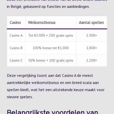
in België, gebaseerd op functies en aanbiedingen.
Casino
Welkomstbonus
Aantal spellen
Casino A
Tot €2.000 + 200 gratis spins
2.500+
Casino B
100% bonus tot €1.000
1.800+
Casino C
50% bonus + 100 gratis spins
2.200+
Deze vergelijking toont aan dat Casino A de meest
aantrekkelijke welkomstbonus en een breed scala aan
spellen biedt, wat het een uitstekende keuze maakt voor
nieuwe spelers.
Belangrijkste voordelen van