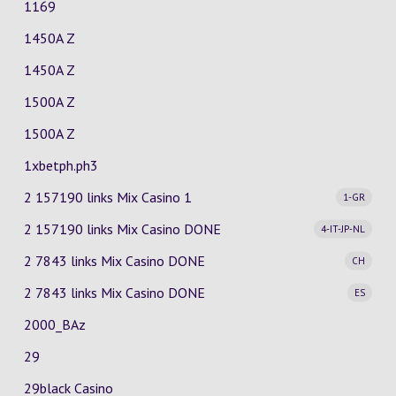
1169
1450A Z
1450A Z
1500A Z
1500A Z
1xbetph.ph3
2 157190 links Mix Casino
1
1-GR
2 157190 links Mix Casino
DONE
4-IT-JP-NL
2 7843 links Mix Casino
DONE
CH
2 7843 links Mix Casino
DONE
ES
2000_BAz
29
29black Casino