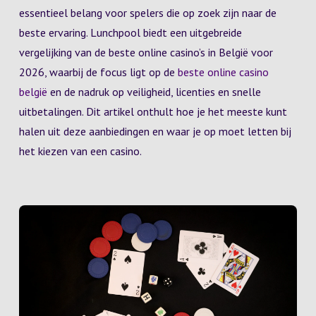
essentieel belang voor spelers die op zoek zijn naar de
beste ervaring. Lunchpool biedt een uitgebreide
vergelijking van de beste online casino’s in België voor
2026, waarbij de focus ligt op de
beste online casino
belgië
en de nadruk op veiligheid, licenties en snelle
uitbetalingen. Dit artikel onthult hoe je het meeste kunt
halen uit deze aanbiedingen en waar je op moet letten bij
het kiezen van een casino.