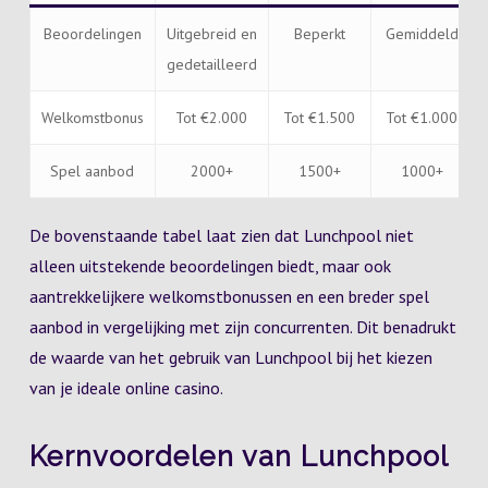
Beoordelingen
Uitgebreid en
Beperkt
Gemiddeld
gedetailleerd
Welkomstbonus
Tot €2.000
Tot €1.500
Tot €1.000
Spel aanbod
2000+
1500+
1000+
De bovenstaande tabel laat zien dat Lunchpool niet
alleen uitstekende beoordelingen biedt, maar ook
aantrekkelijkere welkomstbonussen en een breder spel
aanbod in vergelijking met zijn concurrenten. Dit benadrukt
de waarde van het gebruik van Lunchpool bij het kiezen
van je ideale online casino.
Kernvoordelen van Lunchpool