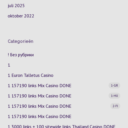
juli 2025
oktober 2022
Categorieën
! Без рубрики
1
1 Euron Talletus Casino
1 157190 links Mix Casino
DONE
1-GR
1 157190 links Mix Casino
DONE
1-HU
1 157190 links Mix Casino
DONE
2-FI
1 157190 links Mix Casino DONE
1 3000 links + 100 sitewide links Thailand Casino DONE