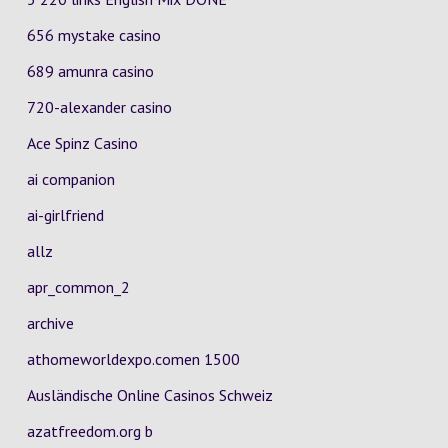
656 mystake casino
689 amunra casino
720-alexander casino
Ace Spinz Casino
ai companion
ai-girlfriend
allz
apr_common_2
archive
athomeworldexpo.comen 1500
Ausländische Online Casinos Schweiz
azatfreedom.org b