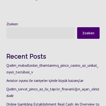
Zoeken
Zoeken
Recent Posts
Qədim_məbədlərdən_ilhamlanmış_pinco_casino_az_unikal_
oyun_təcrübəsi_v
Aviator oyunu ile saniyeler içinde büyük kazançlar
Qədim_sərvət_pinco_az_ilə_tapılır_firavanlığın_açarı_əliniz
dədir
Online Gambling Establishment Real Cash: An Overview to