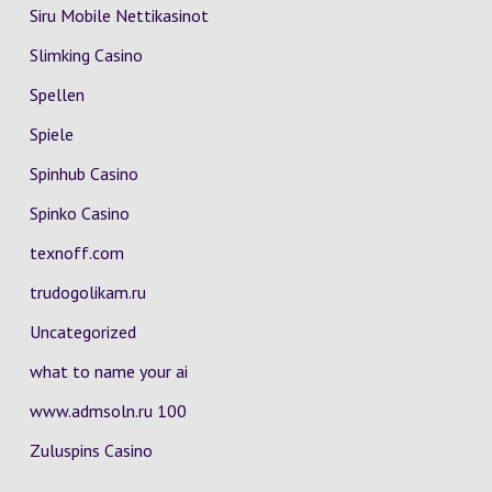
Siru Mobile Nettikasinot
Slimking Casino
Spellen
Spiele
Spinhub Casino
Spinko Casino
texnoff.com
trudogolikam.ru
Uncategorized
what to name your ai
www.admsoln.ru 100
Zuluspins Casino