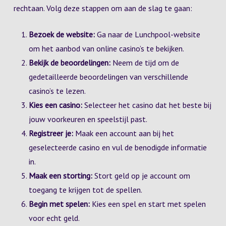
rechtaan. Volg deze stappen om aan de slag te gaan:
Bezoek de website:
Ga naar de Lunchpool-website
om het aanbod van online casino’s te bekijken.
Bekijk de beoordelingen:
Neem de tijd om de
gedetailleerde beoordelingen van verschillende
casino’s te lezen.
Kies een casino:
Selecteer het casino dat het beste bij
jouw voorkeuren en speelstijl past.
Registreer je:
Maak een account aan bij het
geselecteerde casino en vul de benodigde informatie
in.
Maak een storting:
Stort geld op je account om
toegang te krijgen tot de spellen.
Begin met spelen:
Kies een spel en start met spelen
voor echt geld.