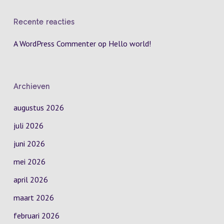
Recente reacties
A WordPress Commenter
op
Hello world!
Archieven
augustus 2026
juli 2026
juni 2026
mei 2026
april 2026
maart 2026
februari 2026