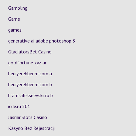
Gambling
Game
games
generative ai adobe photoshop 3
GladiatorsBet Casino
goldfortune xyz ar
hediyerehberim.com a
hediyerehberim.com b
hram-alekseevskii.ru b
icde.ru 501
JasminSlots Casino
Kasyno Bez Rejestracji