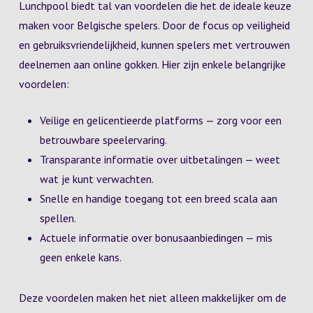
Lunchpool biedt tal van voordelen die het de ideale keuze
maken voor Belgische spelers. Door de focus op veiligheid
en gebruiksvriendelijkheid, kunnen spelers met vertrouwen
deelnemen aan online gokken. Hier zijn enkele belangrijke
voordelen:
Veilige en gelicentieerde platforms — zorg voor een
betrouwbare speelervaring.
Transparante informatie over uitbetalingen — weet
wat je kunt verwachten.
Snelle en handige toegang tot een breed scala aan
spellen.
Actuele informatie over bonusaanbiedingen — mis
geen enkele kans.
Deze voordelen maken het niet alleen makkelijker om de