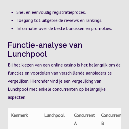
Snel en eenvoudig registratieproces.
Toegang tot uitgebreide reviews en rankings.
Informatie over de beste bonussen en promoties.
Functie-analyse van
Lunchpool
Bij het kiezen van een online casino is het belangrijk om de
functies en voordelen van verschillende aanbieders te
vergelijken. Hieronder vind je een vergelijking van
Lunchpool met enkele concurrenten op belangrijke
aspecten:
Kenmerk
Lunchpool
Concurrent
Concurrent
A
B