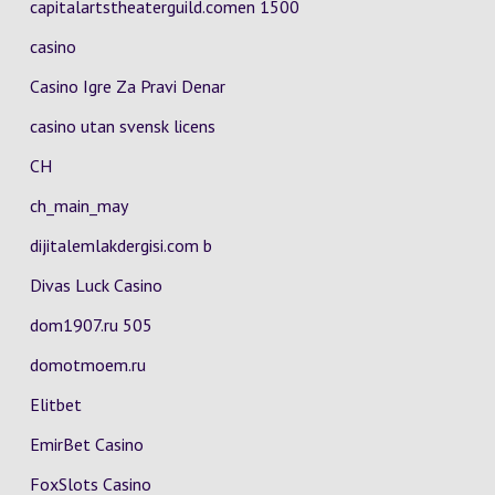
capitalartstheaterguild.comen 1500
casino
Casino Igre Za Pravi Denar
casino utan svensk licens
CH
ch_main_may
dijitalemlakdergisi.com b
Divas Luck Casino
dom1907.ru 505
domotmoem.ru
Elitbet
EmirBet Casino
FoxSlots Casino