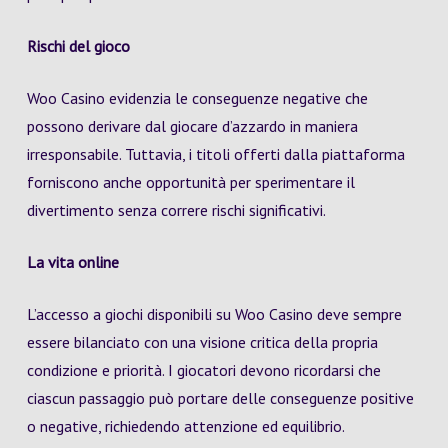
Rischi del gioco
Woo Casino evidenzia le conseguenze negative che
possono derivare dal giocare d’azzardo in maniera
irresponsabile. Tuttavia, i titoli offerti dalla piattaforma
forniscono anche opportunità per sperimentare il
divertimento senza correre rischi significativi.
La vita online
L’accesso a giochi disponibili su Woo Casino deve sempre
essere bilanciato con una visione critica della propria
condizione e priorità. I giocatori devono ricordarsi che
ciascun passaggio può portare delle conseguenze positive
o negative, richiedendo attenzione ed equilibrio.