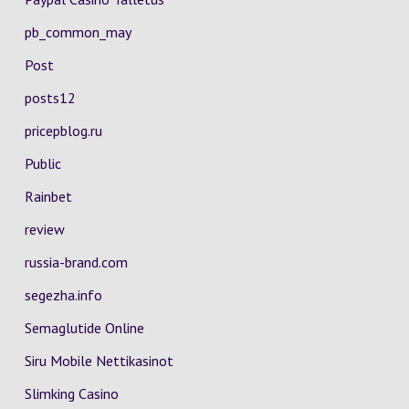
pb_common_may
Post
posts12
pricepblog.ru
Public
Rainbet
review
russia-brand.com
segezha.info
Semaglutide Online
Siru Mobile Nettikasinot
Slimking Casino