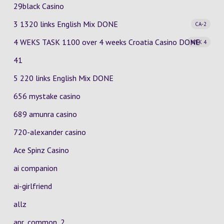
29black Casino
3 1320 links English Mix
DONE
CA-2
4 WEKS TASK 1100 over 4 weeks Croatia Casino
DONE
WEK 4
41
5 220 links English Mix DONE
656 mystake casino
689 amunra casino
720-alexander casino
Ace Spinz Casino
ai companion
ai-girlfriend
allz
apr_common_2