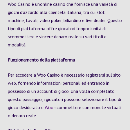
Woo Casino è un’online casino che fornisce una varietà di
giochi d’azzardo alla clientela italiana, tra cui slot
machine, tavoli, video poker, biliardino e live dealer. Questo
tipo di piattaforma offre giocatori l’opportunità di
scommettere e vincere denaro reale su vari titoli e
modalità.
Funzionamento della piattaforma
Per accedere a Woo Casino è necessario registrarsi sul sito
web, fornendo informazioni personali ed entrando in
possesso di un account di gioco. Una volta completato
questo passaggio, i giocatori possono selezionare il tipo di
gioco desiderato e
Woo
scommettere con monete virtuali
o denaro reale.