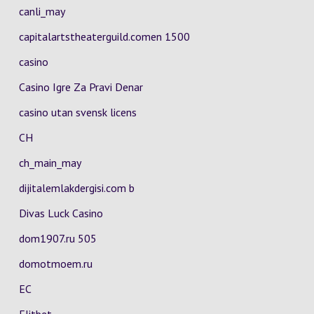
canli_may
capitalartstheaterguild.comen 1500
casino
Casino Igre Za Pravi Denar
casino utan svensk licens
CH
ch_main_may
dijitalemlakdergisi.com b
Divas Luck Casino
dom1907.ru 505
domotmoem.ru
EC