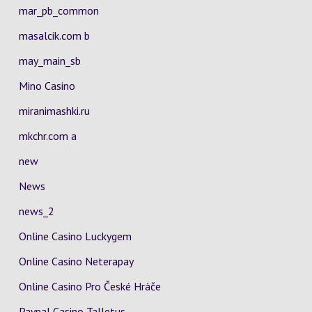
mar_pb_common
masalcik.com b
may_main_sb
Mino Casino
miranimashki.ru
mkchr.com a
new
News
news_2
Online Casino Luckygem
Online Casino Neterapay
Online Casino Pro České Hráče
Paypal Casino Talletus