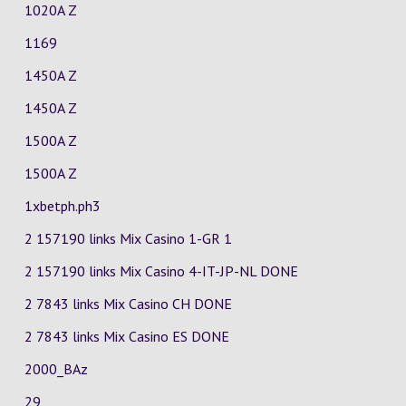
1020A Z
1169
1450A Z
1450A Z
1500A Z
1500A Z
1xbetph.ph3
2 157190 links Mix Casino
1-GR
1
2 157190 links Mix Casino
4-IT-JP-NL
DONE
2 7843 links Mix Casino
CH
DONE
2 7843 links Mix Casino
ES
DONE
2000_BAz
29