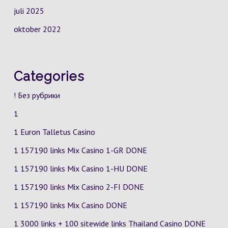
juli 2025
oktober 2022
Categories
! Без рубрики
1
1 Euron Talletus Casino
1 157190 links Mix Casino
1-GR
DONE
1 157190 links Mix Casino
1-HU
DONE
1 157190 links Mix Casino
2-FI
DONE
1 157190 links Mix Casino DONE
1 3000 links + 100 sitewide links Thailand Casino DONE