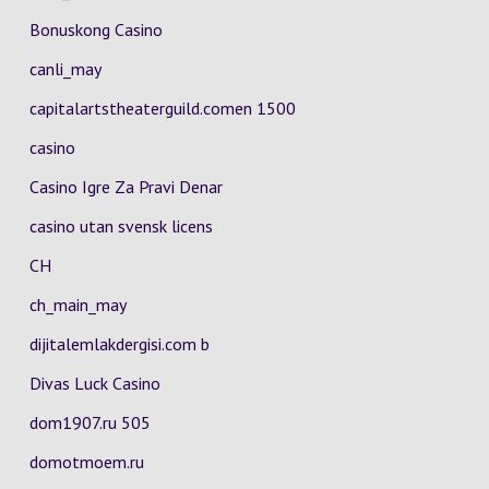
Bonuskong Casino
canli_may
capitalartstheaterguild.comen 1500
casino
Casino Igre Za Pravi Denar
casino utan svensk licens
CH
ch_main_may
dijitalemlakdergisi.com b
Divas Luck Casino
dom1907.ru 505
domotmoem.ru