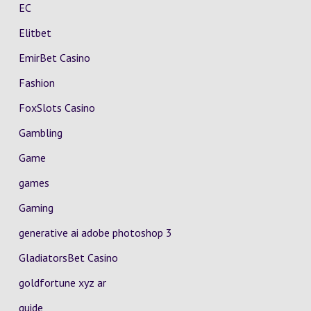
EC
Elitbet
EmirBet Casino
Fashion
FoxSlots Casino
Gambling
Game
games
Gaming
generative ai adobe photoshop 3
GladiatorsBet Casino
goldfortune xyz ar
guide