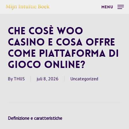
Skip
Menu
to
main
Che cosè Woo
content
Casino e cosa offre
come piattaforma di
gioco online?
By
THIJS
juli 8, 2026
Uncategorized
Definizione e caratteristiche