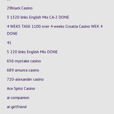
29black Casino
3 1320 links English Mix
CA-2
DONE
4 WEKS TASK 1100 over 4 weeks Croatia Casino
WEK 4
DONE
41
5 220 links English Mix DONE
656 mystake casino
689 amunra casino
720-alexander casino
Ace Spinz Casino
ai companion
ai-girlfriend