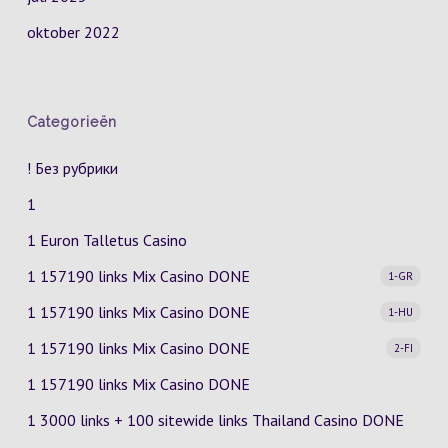
oktober 2022
Categorieën
! Без рубрики
1
1 Euron Talletus Casino
1 157190 links Mix Casino
DONE
1-GR
1 157190 links Mix Casino
DONE
1-HU
1 157190 links Mix Casino
DONE
2-FI
1 157190 links Mix Casino DONE
1 3000 links + 100 sitewide links Thailand Casino DONE