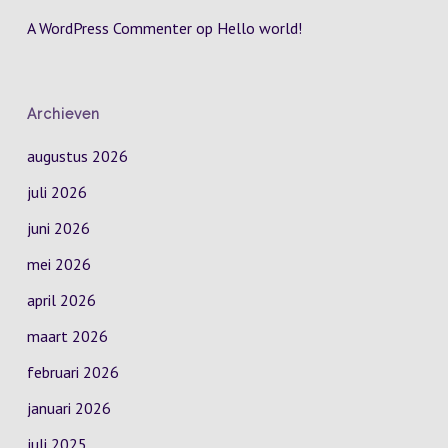
A WordPress Commenter
op
Hello world!
Archieven
augustus 2026
juli 2026
juni 2026
mei 2026
april 2026
maart 2026
februari 2026
januari 2026
juli 2025