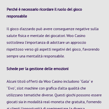
Perché è necessario ricordare il ruolo del gioco
responsabile
Il gioco d’azzardo può avere conseguenze negative sulla
salute fisica e mentale dei giocatori. Woo Casino
sottolinea l’importanza di adottare un approccio
rispettoso verso gli aspetti negativi del gioco, favorendo
sempre una mentalità responsabile.
Schede per la gestione delle emozioni
Alcuni titoli offerti da Woo Casino includono “Gala” e
“Evo”, slot machine con grafica d’alta qualità che
utilizzano tematiche diverse. Questi giochi possono essere
giocati sia in modalità real-moneta che gratuita, fornendo
ai clienti l’opportunità di sperimentare la diversa