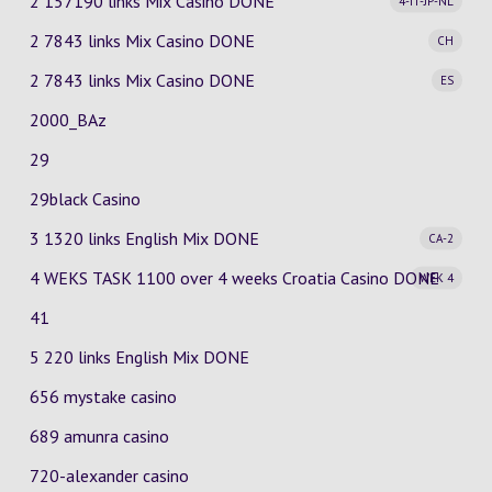
2 157190 links Mix Casino
DONE
4-IT-JP-NL
2 7843 links Mix Casino
DONE
CH
2 7843 links Mix Casino
DONE
ES
2000_BAz
29
29black Casino
3 1320 links English Mix
DONE
CA-2
4 WEKS TASK 1100 over 4 weeks Croatia Casino
DONE
WEK 4
41
5 220 links English Mix DONE
656 mystake casino
689 amunra casino
720-alexander casino