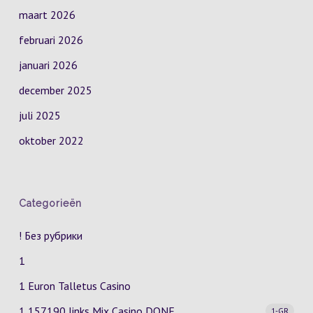
maart 2026
februari 2026
januari 2026
december 2025
juli 2025
oktober 2022
Categorieën
! Без рубрики
1
1 Euron Talletus Casino
1 157190 links Mix Casino
DONE
1-GR