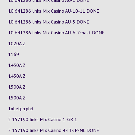
10 641286 links Mix Casino
AU-1
DONE
10 641286 links Mix Casino
AU-10-11
DONE
10 641286 links Mix Casino
AU-5
DONE
10 641286 links Mix Casino
AU-6-7chast
DONE
1020A Z
1169
1450A Z
1450A Z
1500A Z
1500A Z
1xbetph.ph3
2 157190 links Mix Casino
1-GR
1
2 157190 links Mix Casino
4-IT-JP-NL
DONE