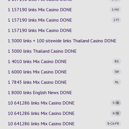
1 157190 links Mix Casino
DONE
1-HU
1 157190 links Mix Casino
DONE
2-FI
1 157190 links Mix Casino DONE
1 3000 links + 100 sitewide links Thailand Casino DONE
1 3000 links Thailand Casino DONE
1 4010 links Mix Casino
DONE
BG
1 6000 links Mix Casino
DONE
SW
1 7843 links Mix Casino
DONE
NL
1 8000 links English News DONE
10 641286 links Mix Casino
DONE
5-SE
6
10 641286 links Mix Casino
DONE
6-SE
5
10 641286 links Mix Casino
DONE
8-CA-FR