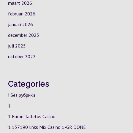
maart 2026
februari 2026
januari 2026
december 2025
juli 2025
oktober 2022
Categories
! Без рубрики
1
1 Euron Talletus Casino
1 157190 links Mix Casino
1-GR
DONE