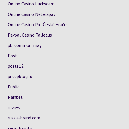
Online Casino Luckygem
Online Casino Neterapay
Online Casino Pro České Hráče
Paypal Casino Talletus
pb_common_may
Post
posts12
pricepblog.ru
Public
Rainbet
review
russia-brand.com
segezha.info