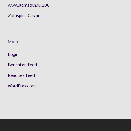
www.admsoln.ru 100
Zuluspins Casino
Meta
Login
Berichten feed
Reacties feed
WordPress.org