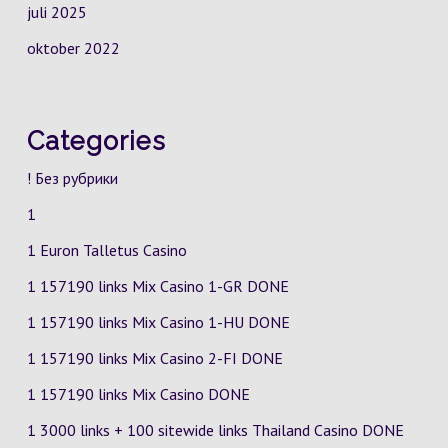
juli 2025
oktober 2022
Categories
! Без рубрики
1
1 Euron Talletus Casino
1 157190 links Mix Casino
1-GR
DONE
1 157190 links Mix Casino
1-HU
DONE
1 157190 links Mix Casino
2-FI
DONE
1 157190 links Mix Casino DONE
1 3000 links + 100 sitewide links Thailand Casino DONE