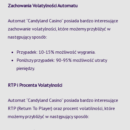
Zachowania Volatylności Automatu
Automat “Candyland Casino” posiada bardzo interesujące
zachowanie volatylności, które możemy przybliżyć w
następujący sposób:
Przypadek: 10-15% możliwość wygrania.
Poniższy przypadek: 90-95% możliwość utraty
pieniędzy.
RTP i Procenta Volatylności
Automat “Candyland Casino” posiada bardzo interesujące
RTP (Return To Player) oraz procent volatilności, które
możemy przybliżyć w następujący sposób: