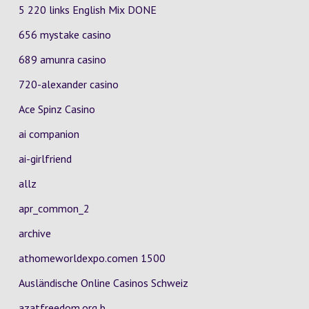
5 220 links English Mix DONE
656 mystake casino
689 amunra casino
720-alexander casino
Ace Spinz Casino
ai companion
ai-girlfriend
allz
apr_common_2
archive
athomeworldexpo.comen 1500
Ausländische Online Casinos Schweiz
azatfreedom.org b