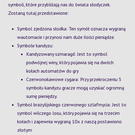
symboli, które przybliżają nas do świata słodyczek.
Zostaną tutaj przedstawione:
Symbol zjedzona słodka: Ten symół oznacza wygraną
wautomacie i przynosi nam duże ilości pieniądze.
Symbole kandyzu:
Kandyzowany szmaragd: Jest to symbol
podwójnej winy, który pojawia się na dwóch
kołach automatów do gry
Czerwonokawowe cygara: Przy przekroczeniu 5
symbołu kandyzu gracze mogą uzyskać ogromną
sumę pieniędzy.
Symbol brazylijskiego czerwonego szlafmycia: Jest to
symbol wilczego losu, który pojawia się na trzecim
kołach i zapewnia wygraną 10x z naszą postawiono
złotym