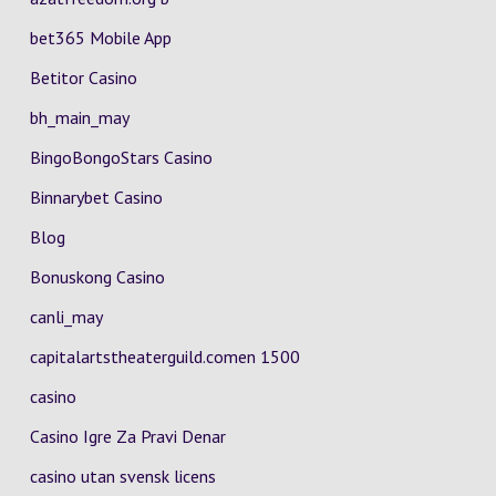
bet365 Mobile App
Betitor Casino
bh_main_may
BingoBongoStars Casino
Binnarybet Casino
Blog
Bonuskong Casino
canli_may
capitalartstheaterguild.comen 1500
casino
Casino Igre Za Pravi Denar
casino utan svensk licens