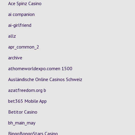
Ace Spinz Casino
ai companion
ai-girlfriend
allz
apr_common_2
archive
athomeworldexpo.comen 1500
Ausländische Online Casinos Schweiz
azatfreedom.org b
bet365 Mobile App
Betitor Casino
bh_main_may
BingoBongoStars Casino