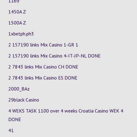
1169
1450A Z
1500A Z
1xbetph.ph3
2 157190 links Mix Casino
1-GR
1
2 157190 links Mix Casino
4-IT-JP-NL
DONE
2 7843 links Mix Casino
CH
DONE
2 7843 links Mix Casino
ES
DONE
2000_BAz
29black Casino
4 WEKS TASK 1100 over 4 weeks Croatia Casino
WEK 4
DONE
41