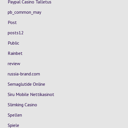
Paypal Casino Talletus
pb_common_may
Post
posts12
Public
Rainbet
review
russia-brand.com
Semaglutide Online
Siru Mobile Nettikasinot
Slimking Casino
Spellen
Spiele