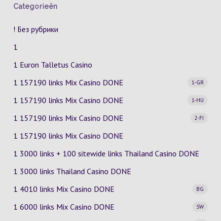
Categorieën
! Без рубрики
1
1 Euron Talletus Casino
1 157190 links Mix Casino
DONE
1-GR
1 157190 links Mix Casino
DONE
1-HU
1 157190 links Mix Casino
DONE
2-FI
1 157190 links Mix Casino DONE
1 3000 links + 100 sitewide links Thailand Casino DONE
1 3000 links Thailand Casino DONE
1 4010 links Mix Casino
DONE
BG
1 6000 links Mix Casino
DONE
SW