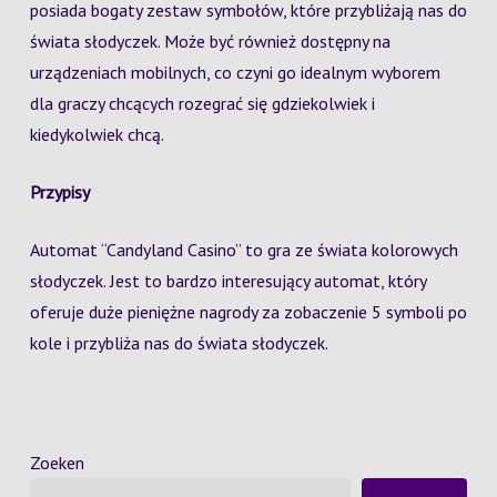
posiada bogaty zestaw symbołów, które przybliżają nas do
świata słodyczek. Może być również dostępny na
urządzeniach mobilnych, co czyni go idealnym wyborem
dla graczy chcących rozegrać się gdziekolwiek i
kiedykolwiek chcą.
Przypisy
Automat “Candyland Casino” to gra ze świata kolorowych
słodyczek. Jest to bardzo interesujący automat, który
oferuje duże pieniężne nagrody za zobaczenie 5 symboli po
kole i przybliża nas do świata słodyczek.
Zoeken