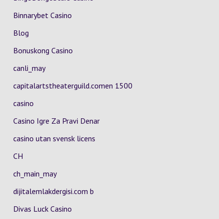
Binnarybet Casino
Blog
Bonuskong Casino
canli_may
capitalartstheaterguild.comen 1500
casino
Casino Igre Za Pravi Denar
casino utan svensk licens
CH
ch_main_may
dijitalemlakdergisi.com b
Divas Luck Casino