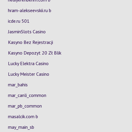
hram-alekseevskii.ru b
icde.ru 501
JasminSlots Casino
Kasyno Bez Rejestracji
Kasyno Depozyt 20 Zł Blik
Lucky Elektra Casino
Lucky Meister Casino
mar_bahis
mar_canli_common
mar_pb_common
masalcik.com b
may_main_sb