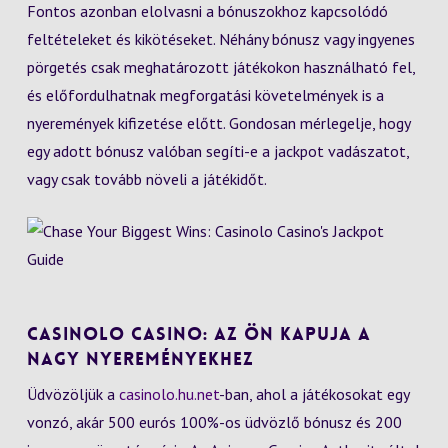
Fontos azonban elolvasni a bónuszokhoz kapcsolódó
feltételeket és kikötéseket. Néhány bónusz vagy ingyenes
pörgetés csak meghatározott játékokon használható fel,
és előfordulhatnak megforgatási követelmények is a
nyeremények kifizetése előtt. Gondosan mérlegelje, hogy
egy adott bónusz valóban segíti-e a jackpot vadászatot,
vagy csak tovább növeli a játékidőt.
Casinolo Casino: Az Ön Kapuja a
Nagy Nyereményekhez
Üdvözöljük a
casinolo.hu.net
-ban, ahol a játékosokat egy
vonzó, akár 500 eurós 100%-os üdvözlő bónusz és 200