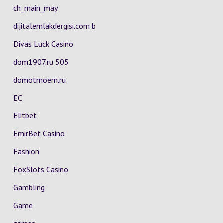
ch_main_may
dijitalemlakdergisi.com b
Divas Luck Casino
dom1907.ru 505
domotmoem.ru
EC
Elitbet
EmirBet Casino
Fashion
FoxSlots Casino
Gambling
Game