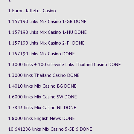
1 Euron Talletus Casino
1 157190 links Mix Casino
1-GR
DONE
1 157190 links Mix Casino
1-HU
DONE
1 157190 links Mix Casino
2-FI
DONE
1 157190 links Mix Casino DONE
1 3000 links + 100 sitewide links Thailand Casino DONE
1 3000 links Thailand Casino DONE
1 4010 links Mix Casino
BG
DONE
1 6000 links Mix Casino
SW
DONE
1 7843 links Mix Casino
NL
DONE
1 8000 links English News DONE
10 641286 links Mix Casino
5-SE
6
DONE