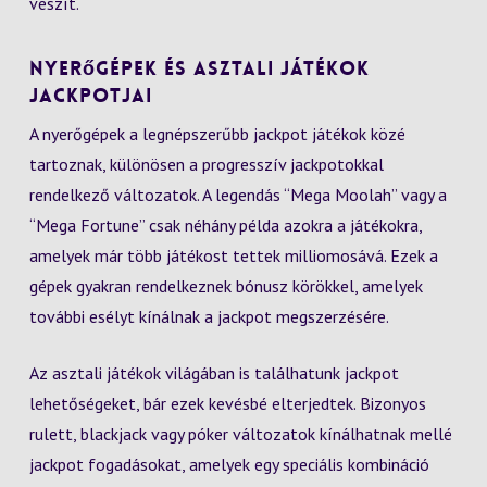
veszít.
Nyerőgépek és Asztali Játékok
Jackpotjai
A nyerőgépek a legnépszerűbb jackpot játékok közé
tartoznak, különösen a progresszív jackpotokkal
rendelkező változatok. A legendás “Mega Moolah” vagy a
“Mega Fortune” csak néhány példa azokra a játékokra,
amelyek már több játékost tettek milliomosává. Ezek a
gépek gyakran rendelkeznek bónusz körökkel, amelyek
további esélyt kínálnak a jackpot megszerzésére.
Az asztali játékok világában is találhatunk jackpot
lehetőségeket, bár ezek kevésbé elterjedtek. Bizonyos
rulett, blackjack vagy póker változatok kínálhatnak mellé
jackpot fogadásokat, amelyek egy speciális kombináció