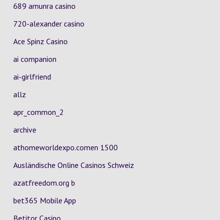
689 amunra casino
720-alexander casino
Ace Spinz Casino
ai companion
ai-girlfriend
allz
apr_common_2
archive
athomeworldexpo.comen 1500
Ausländische Online Casinos Schweiz
azatfreedom.org b
bet365 Mobile App
Betitor Casino