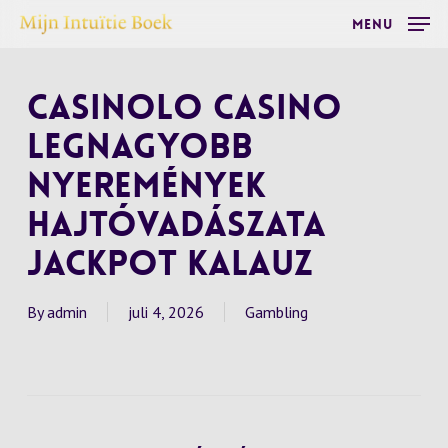
Skip
Menu
to
main
Casinolo Casino
content
legnagyobb
nyeremények
hajtóvadászata
jackpot kalauz
By
admin
juli 4, 2026
Gambling