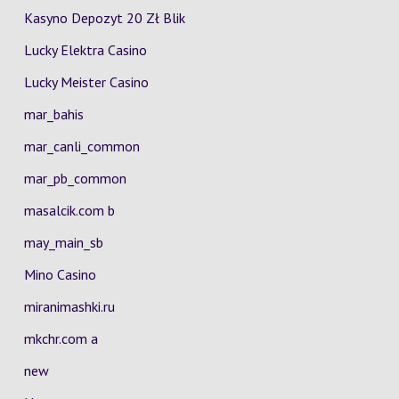
Kasyno Depozyt 20 Zł Blik
Lucky Elektra Casino
Lucky Meister Casino
mar_bahis
mar_canli_common
mar_pb_common
masalcik.com b
may_main_sb
Mino Casino
miranimashki.ru
mkchr.com a
new