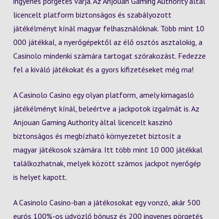
ingyenes pörgetés várja. Az Anjouan Gaming Authority által
licencelt platform biztonságos és szabályozott
játékélményt kínál magyar felhasználóknak. Több mint 10
000 játékkal, a nyerőgépektől az élő osztós asztalokig, a
Casinolo mindenki számára tartogat szórakozást. Fedezze
fel a kiváló játékokat és a gyors kifizetéseket még ma!
A Casinolo Casino egy olyan platform, amely kimagasló
játékélményt kínál, beleértve a jackpotok izgalmát is. Az
Anjouan Gaming Authority által licencelt kaszinó
biztonságos és megbízható környezetet biztosít a
magyar játékosok számára. Itt több mint 10 000 játékkal
találkozhatnak, melyek között számos jackpot nyerőgép
is helyet kapott.
A Casinolo Casino-ban a játékosokat egy vonzó, akár 500
eurós 100%-os üdvözlő bónusz és 200 ingyenes pörgetés