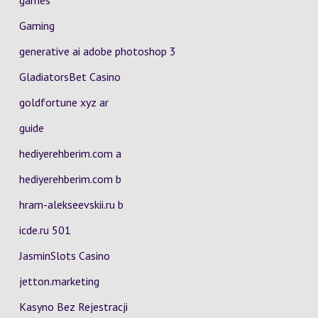
games
Gaming
generative ai adobe photoshop 3
GladiatorsBet Casino
goldfortune xyz ar
guide
hediyerehberim.com a
hediyerehberim.com b
hram-alekseevskii.ru b
icde.ru 501
JasminSlots Casino
jetton.marketing
Kasyno Bez Rejestracji