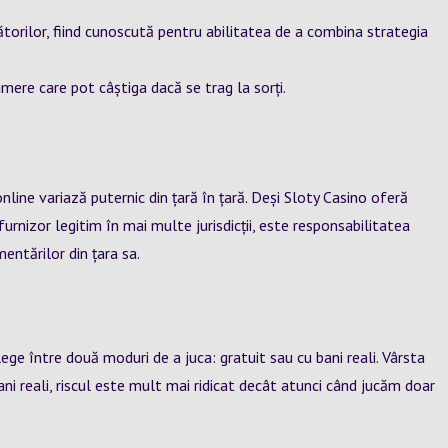
ătorilor, fiind cunoscută pentru abilitatea de a combina strategia
umere care pot câștiga dacă se trag la sorți.
online variază puternic din țară în țară. Deși Sloty Casino oferă
 furnizor legitim în mai multe jurisdicții, este responsabilitatea
entărilor din țara sa.
ege între două moduri de a juca: gratuit sau cu bani reali. Vârsta
ni reali, riscul este mult mai ridicat decât atunci când jucăm doar