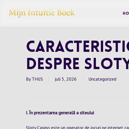
Skip
to
Ho
main
content
Caracteristic
despre Sloty
By
THIJS
juli 5, 2026
Uncategorized
I. În prezentarea generală a siteului
Sloty Casino este un operator de jocuri pe internet care