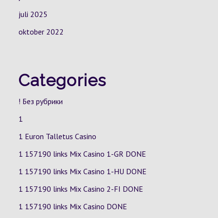
juli 2025
oktober 2022
Categories
! Без рубрики
1
1 Euron Talletus Casino
1 157190 links Mix Casino
1-GR
DONE
1 157190 links Mix Casino
1-HU
DONE
1 157190 links Mix Casino
2-FI
DONE
1 157190 links Mix Casino DONE