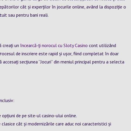
pătorilor cât și experților în jocurile online, având la dispoziție o
uit sau pentru bani reali.
ă creați un
încearcă-ți norocul cu Sloty Casino
cont utilizând
rocesul de inscriere este rapid și ușor, fiind completat în doar
 accesați secțiunea “Jocuri” din meniul principal pentru a selecta
nclusiv:
opțiuni de pe site-ul casino-ului online.
 clasice cât și modernizările care aduc noi caracteristici și