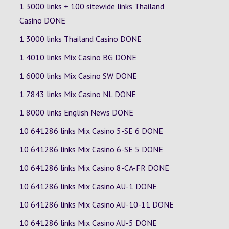
1 3000 links + 100 sitewide links Thailand
Casino DONE
1 3000 links Thailand Casino DONE
1 4010 links Mix Casino
BG
DONE
1 6000 links Mix Casino
SW
DONE
1 7843 links Mix Casino
NL
DONE
1 8000 links English News DONE
10 641286 links Mix Casino
5-SE
6
DONE
10 641286 links Mix Casino
6-SE
5
DONE
10 641286 links Mix Casino
8-CA-FR
DONE
10 641286 links Mix Casino
AU-1
DONE
10 641286 links Mix Casino
AU-10-11
DONE
10 641286 links Mix Casino
AU-5
DONE