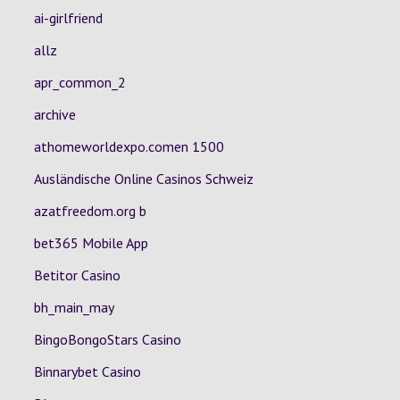
ai-girlfriend
allz
apr_common_2
archive
athomeworldexpo.comen 1500
Ausländische Online Casinos Schweiz
azatfreedom.org b
bet365 Mobile App
Betitor Casino
bh_main_may
BingoBongoStars Casino
Binnarybet Casino