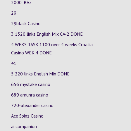
2000_BAz
29
29black Casino
3 1320 links English Mix
CA-2
DONE
4 WEKS TASK 1100 over 4 weeks Croatia
Casino
WEK 4
DONE
41
5 220 links English Mix DONE
656 mystake casino
689 amunra casino
720-alexander casino
Ace Spinz Casino
ai companion