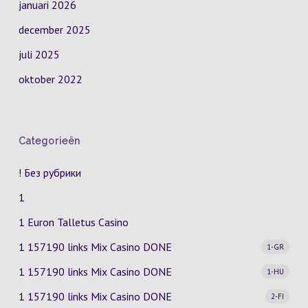
januari 2026
december 2025
juli 2025
oktober 2022
Categorieën
! Без рубрики
1
1 Euron Talletus Casino
1 157190 links Mix Casino
DONE
1-GR
1 157190 links Mix Casino
DONE
1-HU
1 157190 links Mix Casino
DONE
2-FI