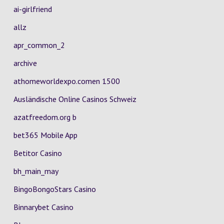
ai-girlfriend
allz
apr_common_2
archive
athomeworldexpo.comen 1500
Ausländische Online Casinos Schweiz
azatfreedom.org b
bet365 Mobile App
Betitor Casino
bh_main_may
BingoBongoStars Casino
Binnarybet Casino