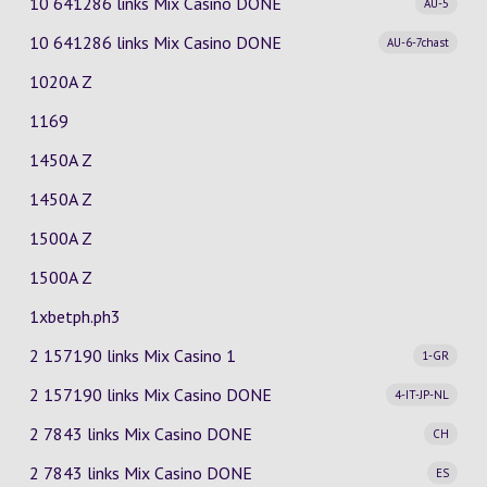
10 641286 links Mix Casino
DONE
AU-5
10 641286 links Mix Casino
DONE
AU-6-7chast
1020A Z
1169
1450A Z
1450A Z
1500A Z
1500A Z
1xbetph.ph3
2 157190 links Mix Casino
1
1-GR
2 157190 links Mix Casino
DONE
4-IT-JP-NL
2 7843 links Mix Casino
DONE
CH
2 7843 links Mix Casino
DONE
ES