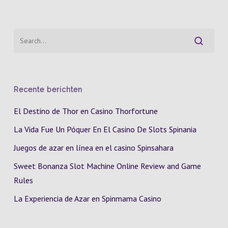
Recente berichten
El Destino de Thor en Casino Thorfortune
La Vida Fue Un Póquer En El Casino De Slots Spinania
Juegos de azar en línea en el casino Spinsahara
Sweet Bonanza Slot Machine Online Review and Game
Rules
La Experiencia de Azar en Spinmama Casino