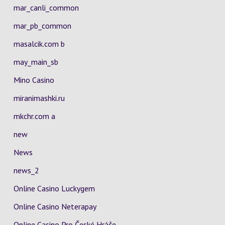
mar_canli_common
mar_pb_common
masalcik.com b
may_main_sb
Mino Casino
miranimashki.ru
mkchr.com a
new
News
news_2
Online Casino Luckygem
Online Casino Neterapay
Online Casino Pro České Hráče