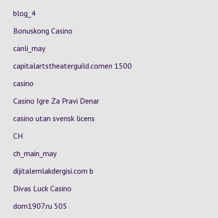
blog_4
Bonuskong Casino
canli_may
capitalartstheaterguild.comen 1500
casino
Casino Igre Za Pravi Denar
casino utan svensk licens
CH
ch_main_may
dijitalemlakdergisi.com b
Divas Luck Casino
dom1907.ru 505