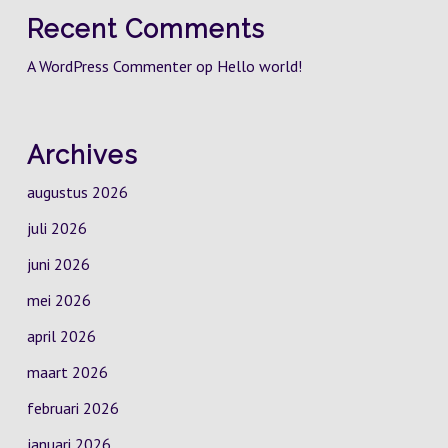
Recent Comments
A WordPress Commenter
op
Hello world!
Archives
augustus 2026
juli 2026
juni 2026
mei 2026
april 2026
maart 2026
februari 2026
januari 2026