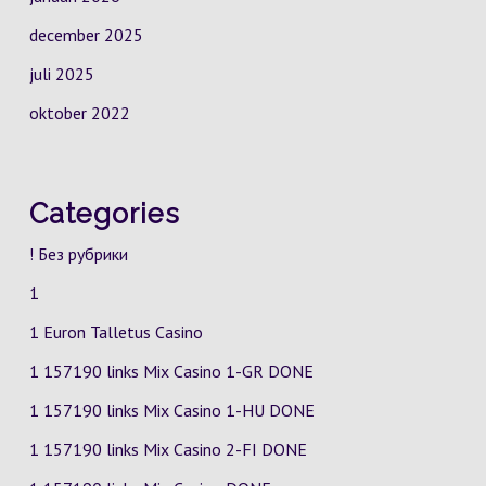
december 2025
juli 2025
oktober 2022
Categories
! Без рубрики
1
1 Euron Talletus Casino
1 157190 links Mix Casino
1-GR
DONE
1 157190 links Mix Casino
1-HU
DONE
1 157190 links Mix Casino
2-FI
DONE