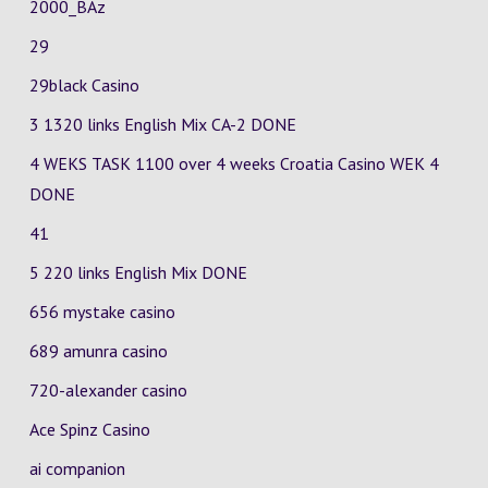
2000_BAz
29
29black Casino
3 1320 links English Mix
CA-2
DONE
4 WEKS TASK 1100 over 4 weeks Croatia Casino
WEK 4
DONE
41
5 220 links English Mix DONE
656 mystake casino
689 amunra casino
720-alexander casino
Ace Spinz Casino
ai companion