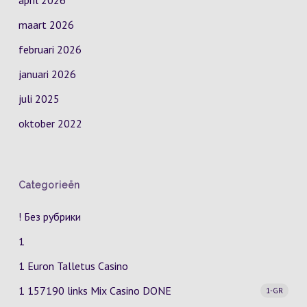
maart 2026
februari 2026
januari 2026
juli 2025
oktober 2022
Categorieën
! Без рубрики
1
1 Euron Talletus Casino
1 157190 links Mix Casino
DONE
1-GR