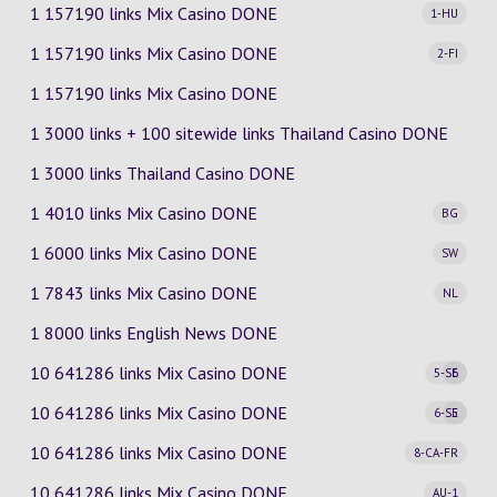
1 157190 links Mix Casino
DONE
1-HU
1 157190 links Mix Casino
DONE
2-FI
1 157190 links Mix Casino DONE
1 3000 links + 100 sitewide links Thailand Casino DONE
1 3000 links Thailand Casino DONE
1 4010 links Mix Casino
DONE
BG
1 6000 links Mix Casino
DONE
SW
1 7843 links Mix Casino
DONE
NL
1 8000 links English News DONE
10 641286 links Mix Casino
DONE
5-SE
6
10 641286 links Mix Casino
DONE
6-SE
5
10 641286 links Mix Casino
DONE
8-CA-FR
10 641286 links Mix Casino
DONE
AU-1