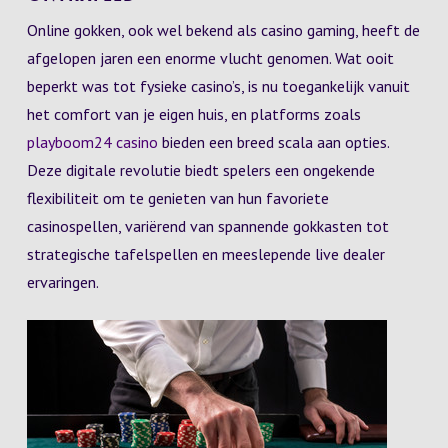
Online gokken, ook wel bekend als casino gaming, heeft de
afgelopen jaren een enorme vlucht genomen. Wat ooit
beperkt was tot fysieke casino’s, is nu toegankelijk vanuit
het comfort van je eigen huis, en platforms zoals
playboom24 casino
bieden een breed scala aan opties.
Deze digitale revolutie biedt spelers een ongekende
flexibiliteit om te genieten van hun favoriete
casinospellen, variërend van spannende gokkasten tot
strategische tafelspellen en meeslepende live dealer
ervaringen.