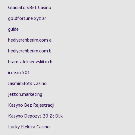
GladiatorsBet Casino
goldfortune xyz ar
guide
hediyerehberim.com a
hediyerehberim.com b
hram-alekseevskii.ru b
icde.ru 501
JasminSlots Casino
jetton.marketing
Kasyno Bez Rejestracji
Kasyno Depozyt 20 Zł Blik
Lucky Elektra Casino