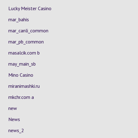
Lucky Meister Casino
mar_bahis
mar_canli_common
mar_pb_common
masalcik.com b
may_main_sb
Mino Casino
miranimashki.ru
mkchr.com a
new
News
news_2