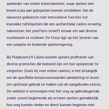
aanbieder van online entertainment, waar spelers een
breed scala aan gokspellen kunnen ontdekken. Van de
nieuwste gokkasten met innovatieve functies tot
klassieke tafelspellen die een authentieke casino-ervaring
nabootsen, het platform streeft ernaar om aan diverse
voorkeuren te voldoen. De focus ligt op het leveren van
een soepele en boeiende speelomgeving.
Bij Playboom24 Casino kunnen spelers profiteren van
diverse promoties die bedoeld zijn om hun spelplezier te
vergroten. Zoals bij veel online casino’s, is het belangrijk
om de specifieke bonusvoorwaarden aandachtig te lezen
om optimaal gebruik te maken van de aangeboden extra’s.
De website is ontworpen met het oog op gebruiksgemak,
zodat zowel beginnende als ervaren spelers gemakkelijk
hun weg kunnen vinden en direct kunnen beginnen met