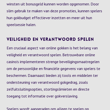
winsten uit bonusgeld kunnen worden opgenomen. Door
slim gebruik te maken van deze promoties, kunnen spelers
hun gokbudget effectiever inzetten en meer uit hun
speelsessie halen.
Veiligheid en Verantwoord Spelen
Een cruciaal aspect van online gokken is het belang van
veiligheid en verantwoord spelen. Betrouwbare online
casino’s implementeren strenge beveiligingsmaatregelen
om de persoonlijke en financiële gegevens van spelers te
beschermen. Daarnaast bieden zij tools en middelen ter
ondersteuning van verantwoord gokgedrag, zoals
zelfuitsluitingsopties, stortingslimieten en directe
toegang tot informatie over gokverslaving.
Spelers wordt aangeraden om alleen te spelen op