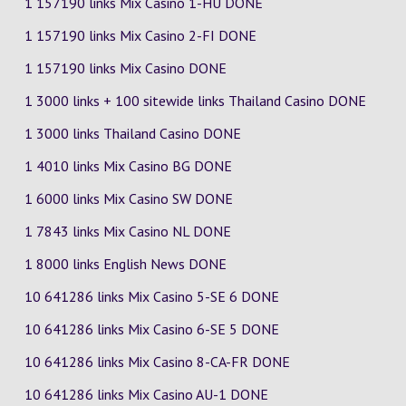
1 157190 links Mix Casino
1-HU
DONE
1 157190 links Mix Casino
2-FI
DONE
1 157190 links Mix Casino DONE
1 3000 links + 100 sitewide links Thailand Casino DONE
1 3000 links Thailand Casino DONE
1 4010 links Mix Casino
BG
DONE
1 6000 links Mix Casino
SW
DONE
1 7843 links Mix Casino
NL
DONE
1 8000 links English News DONE
10 641286 links Mix Casino
5-SE
6
DONE
10 641286 links Mix Casino
6-SE
5
DONE
10 641286 links Mix Casino
8-CA-FR
DONE
10 641286 links Mix Casino
AU-1
DONE