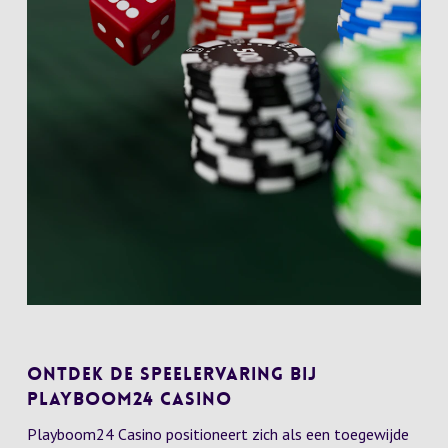
Ontdek de Speelervaring bij
Playboom24 Casino
Playboom24 Casino positioneert zich als een toegewijde