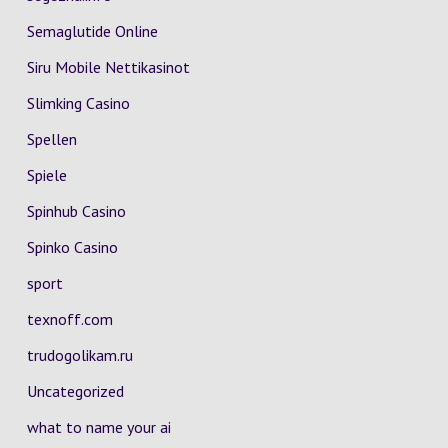
Semaglutide Online
Siru Mobile Nettikasinot
Slimking Casino
Spellen
Spiele
Spinhub Casino
Spinko Casino
sport
texnoff.com
trudogolikam.ru
Uncategorized
what to name your ai