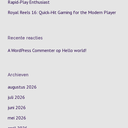
Rapid‑Play Enthusiast
Royal Reels 16: Quick‑Hit Gaming for the Modern Player
Recente reacties
A WordPress Commenter
op
Hello world!
Archieven
augustus 2026
juli 2026
juni 2026
mei 2026
april 2026