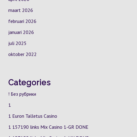
maart 2026
februari 2026
januari 2026
juli 2025
oktober 2022
Categories
! Без рубрики
1
1 Euron Talletus Casino
1 157190 links Mix Casino
1-GR
DONE