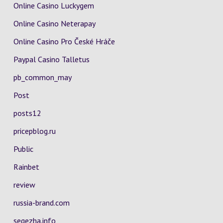
Online Casino Luckygem
Online Casino Neterapay
Online Casino Pro České Hráče
Paypal Casino Talletus
pb_common_may
Post
posts12
pricepblog.ru
Public
Rainbet
review
russia-brand.com
segezha.info