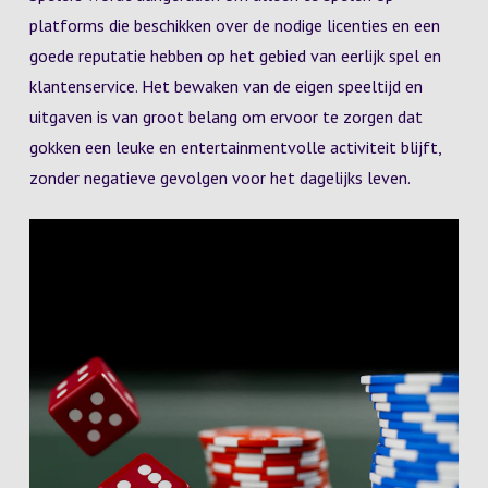
platforms die beschikken over de nodige licenties en een
goede reputatie hebben op het gebied van eerlijk spel en
klantenservice. Het bewaken van de eigen speeltijd en
uitgaven is van groot belang om ervoor te zorgen dat
gokken een leuke en entertainmentvolle activiteit blijft,
zonder negatieve gevolgen voor het dagelijks leven.