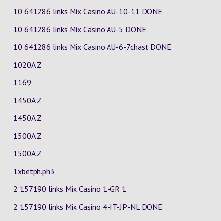
10 641286 links Mix Casino
AU-10-11
DONE
10 641286 links Mix Casino
AU-5
DONE
10 641286 links Mix Casino
AU-6-7chast
DONE
1020A Z
1169
1450A Z
1450A Z
1500A Z
1500A Z
1xbetph.ph3
2 157190 links Mix Casino
1-GR
1
2 157190 links Mix Casino
4-IT-JP-NL
DONE