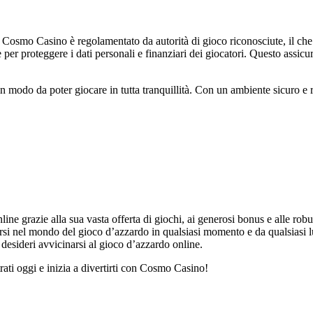
. Cosmo Casino è regolamentato da autorità di gioco riconosciute, il che
ate per proteggere i dati personali e finanziari dei giocatori. Questo assi
n modo da poter giocare in tutta tranquillità. Con un ambiente sicuro e 
ne grazie alla sua vasta offerta di giochi, ai generosi bonus e alle rob
rsi nel mondo del gioco d’azzardo in qualsiasi momento e da qualsiasi l
desideri avvicinarsi al gioco d’azzardo online.
trati oggi e inizia a divertirti con Cosmo Casino!