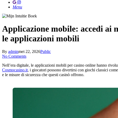
google-
instagram
tiktok
plus
Menu
Applicazione mobile: accedi ai m
le applicazioni mobili
By
admin
mei 22, 2026
Public
No Comments
Nell’era digitale, le applicazioni mobili per casino online hanno rivolu
Cosmocasino.it
, i giocatori possono divertirsi con giochi classici com
e le misure di sicurezza che questi casinò offrono.