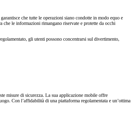
 garantisce che tutte le operazioni siano condotte in modo equo e
cura che le informazioni rimangano riservate e protette da occhi
regolamentato, gli utenti possono concentrarsi sul divertimento,
uste misure di sicurezza. La sua applicazione mobile offre
uogo. Con l’affidabilità di una piattaforma regolamentata e un’ottima