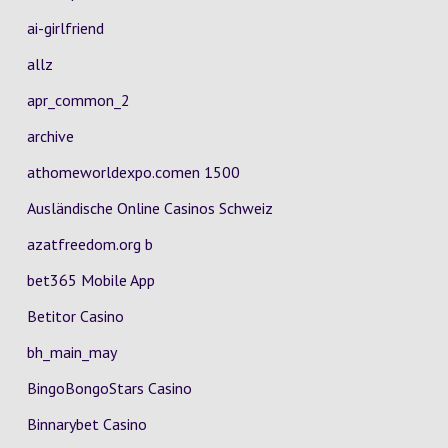
ai-girlfriend
allz
apr_common_2
archive
athomeworldexpo.comen 1500
Ausländische Online Casinos Schweiz
azatfreedom.org b
bet365 Mobile App
Betitor Casino
bh_main_may
BingoBongoStars Casino
Binnarybet Casino