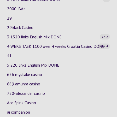
2000_BAz
29
29black Casino
3 1320 links English Mix
DONE
CA-2
4 WEKS TASK 1100 over 4 weeks Croatia Casino
DONE
WEK 4
41
5 220 links English Mix DONE
656 mystake casino
689 amunra casino
720-alexander casino
Ace Spinz Casino
ai companion