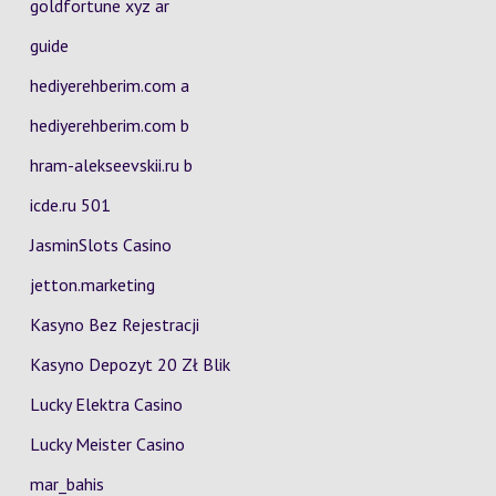
goldfortune xyz ar
guide
hediyerehberim.com a
hediyerehberim.com b
hram-alekseevskii.ru b
icde.ru 501
JasminSlots Casino
jetton.marketing
Kasyno Bez Rejestracji
Kasyno Depozyt 20 Zł Blik
Lucky Elektra Casino
Lucky Meister Casino
mar_bahis