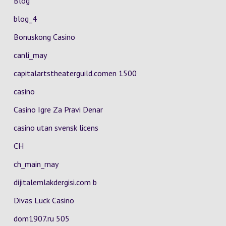
Blog
blog_4
Bonuskong Casino
canli_may
capitalartstheaterguild.comen 1500
casino
Casino Igre Za Pravi Denar
casino utan svensk licens
CH
ch_main_may
dijitalemlakdergisi.com b
Divas Luck Casino
dom1907.ru 505