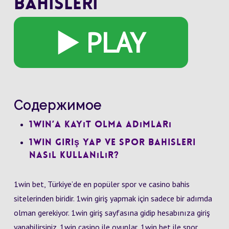
Bahisleri
▶️ PLAY
Содержимое
1Win’a Kayıt Olma Adımları
1win giriş yap ve spor bahisleri
nasıl kullanılır?
1win bet, Türkiye’de en popüler spor ve casino bahis
sitelerinden biridir. 1win giriş yapmak için sadece bir adımda
olman gerekiyor. 1win giriş sayfasına gidip hesabınıza giriş
yapabilirsiniz. 1win casino ile oyunlar, 1win bet ile spor