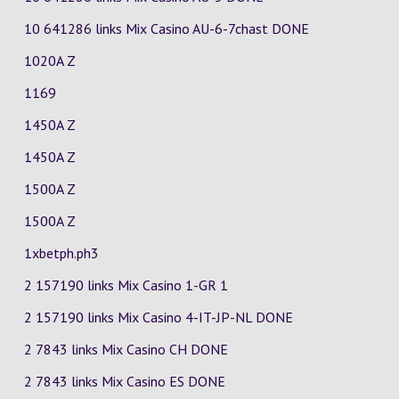
10 641286 links Mix Casino
AU-6-7chast
DONE
1020A Z
1169
1450A Z
1450A Z
1500A Z
1500A Z
1xbetph.ph3
2 157190 links Mix Casino
1-GR
1
2 157190 links Mix Casino
4-IT-JP-NL
DONE
2 7843 links Mix Casino
CH
DONE
2 7843 links Mix Casino
ES
DONE