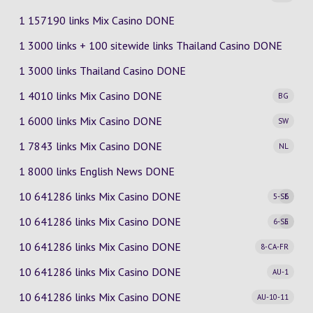
1 157190 links Mix Casino DONE
1 3000 links + 100 sitewide links Thailand Casino DONE
1 3000 links Thailand Casino DONE
1 4010 links Mix Casino
DONE
BG
1 6000 links Mix Casino
DONE
SW
1 7843 links Mix Casino
DONE
NL
1 8000 links English News DONE
10 641286 links Mix Casino
DONE
5-SE
6
10 641286 links Mix Casino
DONE
6-SE
5
10 641286 links Mix Casino
DONE
8-CA-FR
10 641286 links Mix Casino
DONE
AU-1
10 641286 links Mix Casino
DONE
AU-10-11