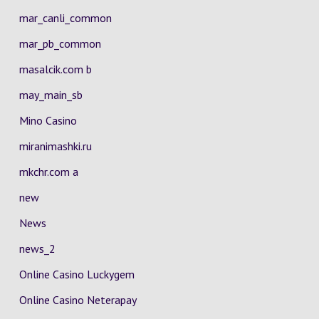
mar_canli_common
mar_pb_common
masalcik.com b
may_main_sb
Mino Casino
miranimashki.ru
mkchr.com a
new
News
news_2
Online Casino Luckygem
Online Casino Neterapay