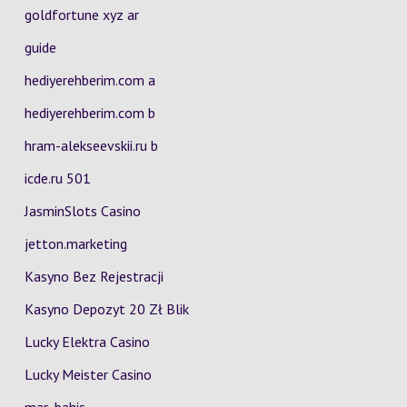
goldfortune xyz ar
guide
hediyerehberim.com a
hediyerehberim.com b
hram-alekseevskii.ru b
icde.ru 501
JasminSlots Casino
jetton.marketing
Kasyno Bez Rejestracji
Kasyno Depozyt 20 Zł Blik
Lucky Elektra Casino
Lucky Meister Casino