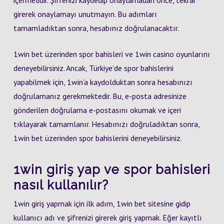
içermelidir. Şifrenizi kaydedip onaylamadan önce, tekrar
girerek onaylamayı unutmayın. Bu adımları
tamamladıktan sonra, hesabınız doğrulanacaktır.
1win bet üzerinden spor bahisleri ve 1win casino oyunlarını
deneyebilirsiniz. Ancak, Türkiye’de spor bahislerini
yapabilmek için, 1win’a kaydolduktan sonra hesabınızı
doğrulamanız gerekmektedir. Bu, e-posta adresinize
gönderilen doğrulama e-postasını okumak ve içeri
tıklayarak tamamlanır. Hesabınızı doğruladıktan sonra,
1win bet üzerinden spor bahislerini deneyebilirsiniz.
1win giriş yap ve spor bahisleri
nasıl kullanılır?
1win giriş yapmak için ilk adım, 1win bet sitesine gidip
kullanıcı adı ve şifrenizi girerek giriş yapmak. Eğer kayıtlı