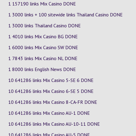
1 157190 links Mix Casino DONE
1 3000 links + 100 sitewide links Thailand Casino DONE
1 3000 links Thailand Casino DONE
1 4010 links Mix Casino
BG
DONE
1 6000 links Mix Casino
SW
DONE
1 7843 links Mix Casino
NL
DONE
1 8000 links English News DONE
10 641286 links Mix Casino
5-SE
6
DONE
10 641286 links Mix Casino
6-SE
5
DONE
10 641286 links Mix Casino
8-CA-FR
DONE
10 641286 links Mix Casino
AU-1
DONE
10 641286 links Mix Casino
AU-10-11
DONE
10 641286 links Mix Casino
AU-5
DONE