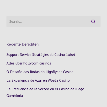
Recente berichten
Support Service Stratégies du Casino 1xbet
Alles über hollycorn casinos
O Desafio das Rodas do Highflybet Casino
La Experiencia de Azar en Wbetz Casino
La Frecuencia de la Sorteo en el Casino de Juego
Gambloria