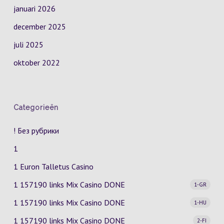
januari 2026
december 2025
juli 2025
oktober 2022
Categorieën
! Без рубрики
1
1 Euron Talletus Casino
1 157190 links Mix Casino
DONE
1-GR
1 157190 links Mix Casino
DONE
1-HU
1 157190 links Mix Casino
DONE
2-FI