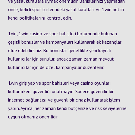
ve yasal kurallara uymak önemlidir. Bahislerinizi yapmadan
önce, belirli spor türlerindeki yasal kuralları ve 1win bet’in
kendi politikalarını kontrol edin.
1vin, 1win casino ve spor bahisleri bölümünde bulunan
çeşitli bonuslar ve kampanyaları kullanarak ek kazançlar
elde edebilirsiniz. Bu bonuslar genellikle yeni kayıtlı
kullanıcılar için sunulur, ancak zaman zaman mevcut
kullanıcılar için de özel kampanyalar düzenlenir.
1win giriş yap ve spor bahisleri veya casino oyunları
kullanırken, güvenliği unutmayın. Sadece güvenilir bir
internet bağlantısı ve güvenli bir cihaz kullanarak işlem
yapın. Ayrıca, her zaman kendi bütçenize ve risk seviyelerine
uygun olmanız önemlidir.