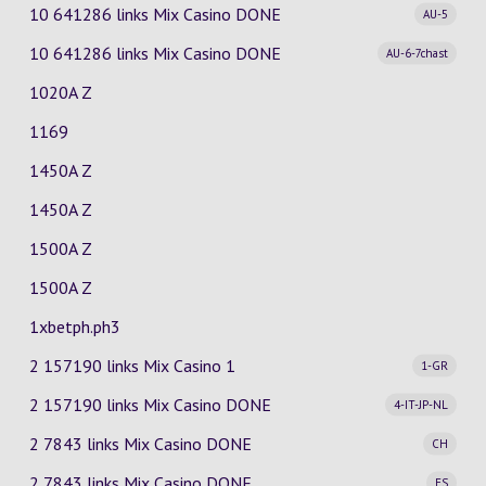
10 641286 links Mix Casino
DONE
AU-5
10 641286 links Mix Casino
DONE
AU-6-7chast
1020A Z
1169
1450A Z
1450A Z
1500A Z
1500A Z
1xbetph.ph3
2 157190 links Mix Casino
1
1-GR
2 157190 links Mix Casino
DONE
4-IT-JP-NL
2 7843 links Mix Casino
DONE
CH
2 7843 links Mix Casino
DONE
ES