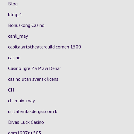
Blog
blog_4
Bonuskong Casino
canli_may
capitalartstheaterguild.comen 1500
casino
Casino Igre Za Pravi Denar
casino utan svensk licens
CH
ch_main_may
dijitalemlakdergisi.com b
Divas Luck Casino
dom1907.ru 505