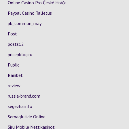
Online Casino Pro České Hráče
Paypal Casino Talletus
pb_common_may
Post
posts12
pricepblog.ru
Public
Rainbet
review
russia-brand.com
segezha.info
Semaglutide Online
Siru Mobile Nettikasinot