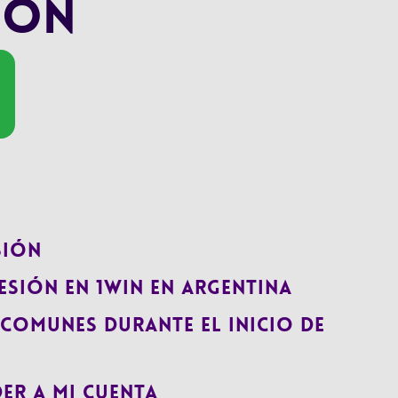
sión
sión
sesión en 1Win en Argentina
comunes durante el inicio de
er a mi cuenta