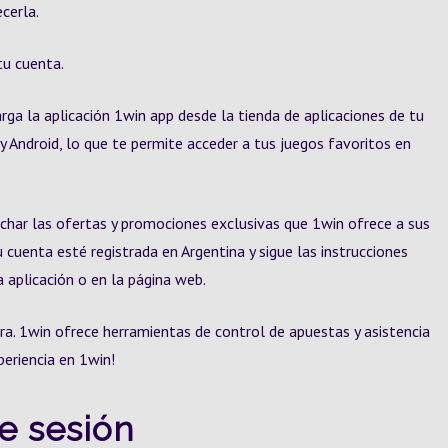
cerla.
 tu cuenta.
arga la aplicación 1win app desde la tienda de aplicaciones de tu
y Android, lo que te permite acceder a tus juegos favoritos en
char las ofertas y promociones exclusivas que 1win ofrece a sus
 cuenta esté registrada en Argentina y sigue las instrucciones
a aplicación o en la página web.
a. 1win ofrece herramientas de control de apuestas y asistencia
periencia en 1win!
de sesión