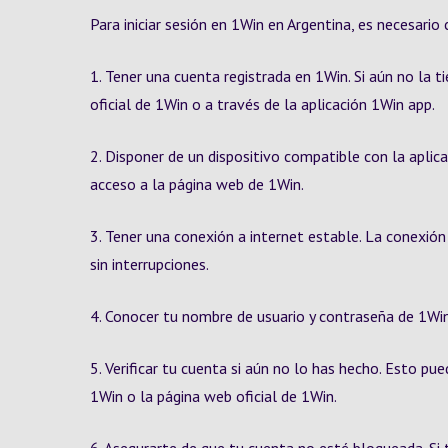
Para iniciar sesión en 1Win en Argentina, es necesario 
1. Tener una cuenta registrada en 1Win. Si aún no la 
oficial de 1Win o a través de la aplicación 1Win app.
2. Disponer de un dispositivo compatible con la aplic
acceso a la página web de 1Win.
3. Tener una conexión a internet estable. La conexión
sin interrupciones.
4. Conocer tu nombre de usuario y contraseña de 1Win.
5. Verificar tu cuenta si aún no lo has hecho. Esto pued
1Win o la página web oficial de 1Win.