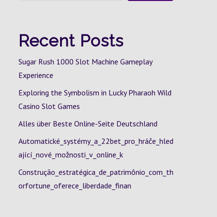
Recent Posts
Sugar Rush 1000 Slot Machine Gameplay
Experience
Exploring the Symbolism in Lucky Pharaoh Wild
Casino Slot Games
Alles über Beste Online-Seite Deutschland
Automatické_systémy_a_22bet_pro_hráče_hled
ající_nové_možnosti_v_online_k
Construção_estratégica_de_patrimônio_com_th
orfortune_oferece_liberdade_finan