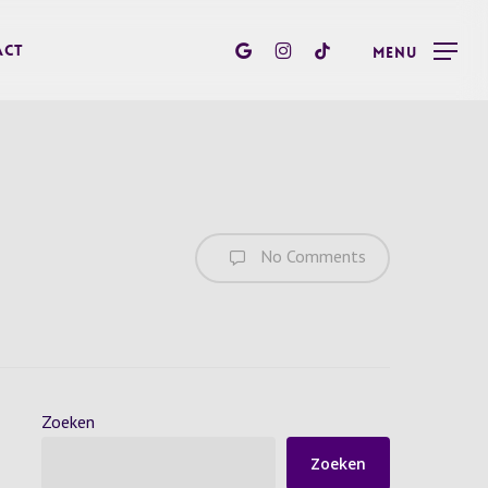
google-
instagram
tiktok
act
Menu
plus
No Comments
Zoeken
Zoeken