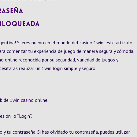
raseña
 bloqueada
rgentina! Si eres nuevo en el mundo del casino 1win, este artículo
para comenzar tu experiencia de juego de manera segura y cómoda.
o online reconocida por su seguridad, variedad de juegos y
cesitarás realizar un 1win login simple y seguro.
eb de
1win casino
online.
sesión” o “Login”.
o y tu contraseña. Si has olvidado tu contraseña, puedes utilizar