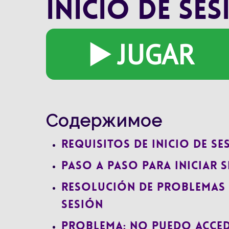
inicio de se
▶️ JUGAR
Содержимое
Requisitos de inicio de se
Paso a paso para iniciar 
Resolución de problemas 
sesión
Problema: No puedo acced