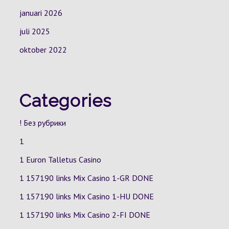
januari 2026
juli 2025
oktober 2022
Categories
! Без рубрики
1
1 Euron Talletus Casino
1 157190 links Mix Casino
1-GR
DONE
1 157190 links Mix Casino
1-HU
DONE
1 157190 links Mix Casino
2-FI
DONE