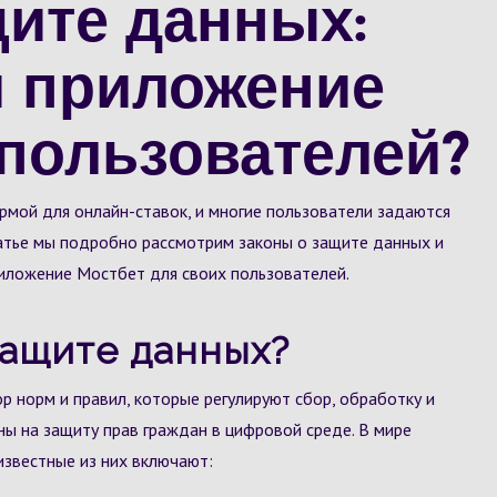
щите данных:
и приложение
 пользователей?
мой для онлайн-ставок, и многие пользователи задаются
татье мы подробно рассмотрим законы о защите данных и
риложение Мостбет для своих пользователей.
защите данных?
 норм и правил, которые регулируют сбор, обработку и
ы на защиту прав граждан в цифровой среде. В мире
известные из них включают: