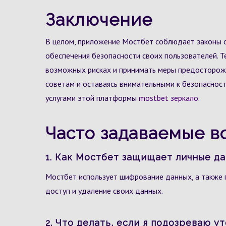
Заключение
В целом, приложение Мостбет соблюдает законы 
обеспечения безопасности своих пользователей. 
возможных рисках и принимать меры предосторож
советам и оставаясь внимательными к безопасност
услугами этой платформы
mostbet зеркало
.
Часто задаваемые в
1. Как Мостбет защищает личные д
Мостбет использует шифрование данных, а также
доступ и удаление своих данных.
2. Что делать, если я подозреваю у