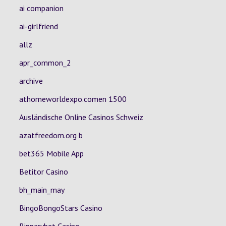
ai companion
ai-girlfriend
allz
apr_common_2
archive
athomeworldexpo.comen 1500
Ausländische Online Casinos Schweiz
azatfreedom.org b
bet365 Mobile App
Betitor Casino
bh_main_may
BingoBongoStars Casino