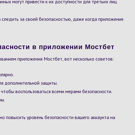
нных могут привести к их доступности для третьих лиц.
следить за своей безопасностью, даже когда приложение
пасности в приложении Мостбет
ованием приложения Мостбет, вот несколько советов:
улярно.
я дополнительной защиты.
 чтобы воспользоваться всеми мерами безопасности.
ми.
но повысить уровень безопасности вашего аккаунта на