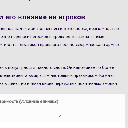
и его влияние на игроков
ненное надеждой, волнением и, конечно же, возможностью
венно переносит игроков в прошлое, вызывая теплые
ержимость тематикой прошлого прочно сформировала армию
ом к популярности данного слота. Он напоминает о более
овольствием, а выигрыш – настоящим праздником. Каждая
ных денег, но и из-за вновь пережитых позитивных эмоций.
тоимость (условные единицы)
5