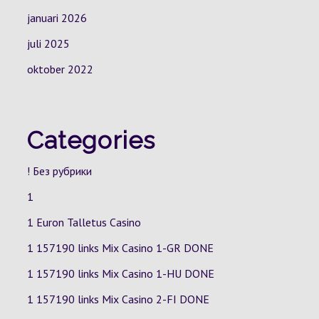
januari 2026
juli 2025
oktober 2022
Categories
! Без рубрики
1
1 Euron Talletus Casino
1 157190 links Mix Casino
1-GR
DONE
1 157190 links Mix Casino
1-HU
DONE
1 157190 links Mix Casino
2-FI
DONE