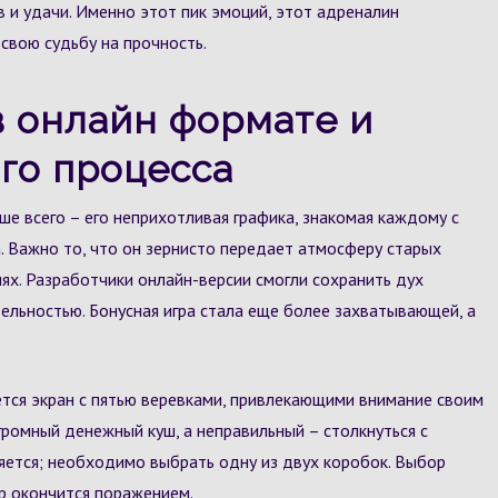
в и удачи. Именно этот пик эмоций, этот адреналин
свою судьбу на прочность.
 онлайн формате и
го процесса
ше всего – его неприхотливая графика, знакомая каждому с
а. Важно то, что он зернисто передает атмосферу старых
иях. Разработчики онлайн-версии смогли сохранить дух
ательностью. Бонусная игра стала еще более захватывающей, а
ется экран с пятью веревками, привлекающими внимание своим
ромный денежный куш, а неправильный – столкнуться с
няется; необходимо выбрать одну из двух коробок. Выбор
ор окончится поражением.