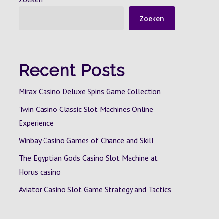
Zoeken
Recent Posts
Mirax Casino Deluxe Spins Game Collection
Twin Casino Classic Slot Machines Online
Experience
Winbay Casino Games of Chance and Skill
The Egyptian Gods Casino Slot Machine at
Horus casino
Aviator Casino Slot Game Strategy and Tactics