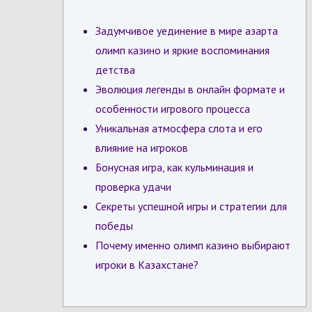
Задумчивое уединение в мире азарта
олимп казино и яркие воспоминания
детства
Эволюция легенды в онлайн формате и
особенности игрового процесса
Уникальная атмосфера слота и его
влияние на игроков
Бонусная игра, как кульминация и
проверка удачи
Секреты успешной игры и стратегии для
победы
Почему именно олимп казино выбирают
игроки в Казахстане?