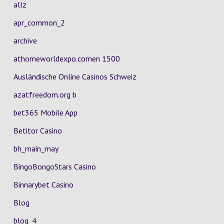
allz
apr_common_2
archive
athomeworldexpo.comen 1500
Ausländische Online Casinos Schweiz
azatfreedom.org b
bet365 Mobile App
Betitor Casino
bh_main_may
BingoBongoStars Casino
Binnarybet Casino
Blog
blog_4