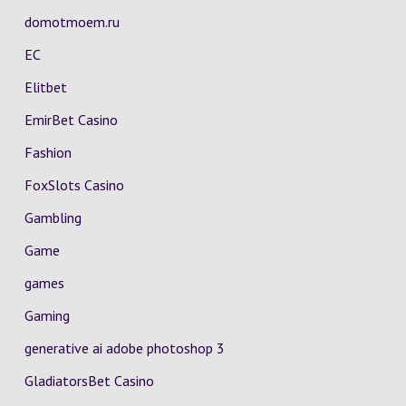
domotmoem.ru
EC
Elitbet
EmirBet Casino
Fashion
FoxSlots Casino
Gambling
Game
games
Gaming
generative ai adobe photoshop 3
GladiatorsBet Casino