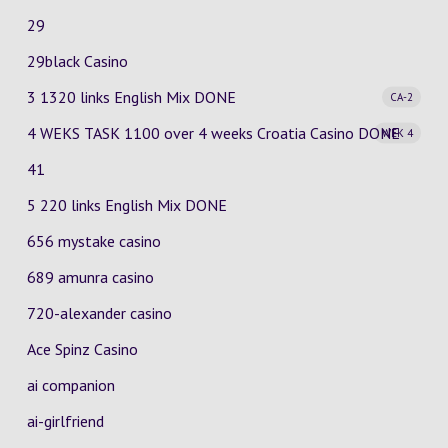
29
29black Casino
3 1320 links English Mix
DONE
CA-2
4 WEKS TASK 1100 over 4 weeks Croatia Casino
DONE
WEK 4
41
5 220 links English Mix DONE
656 mystake casino
689 amunra casino
720-alexander casino
Ace Spinz Casino
ai companion
ai-girlfriend