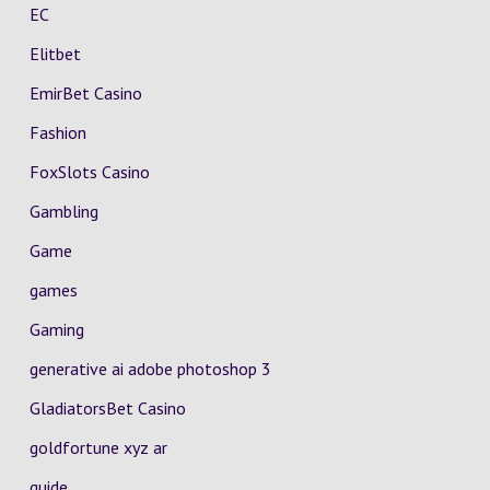
EC
Elitbet
EmirBet Casino
Fashion
FoxSlots Casino
Gambling
Game
games
Gaming
generative ai adobe photoshop 3
GladiatorsBet Casino
goldfortune xyz ar
guide