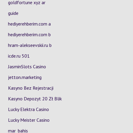
goldfortune xyz ar
guide
hediyerehberim.com a
hediyerehberim.com b
hram-alekseevskii.ru b
icde.ru 501
JasminSlots Casino
jetton.marketing
Kasyno Bez Rejestracji
Kasyno Depozyt 20 Zł Blik
Lucky Elektra Casino
Lucky Meister Casino
mar_bahis