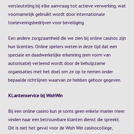
versleuteling bij elke aanvraag tot actieve verwerking, wat
voornamelijk gebruikt wordt door internationale
toeleveringsbedrijven voor beveiliging.
Een andere zorgzaamheid die we zien bij online casinos zijn
hun licenties. Online spelers weten in deze tijd dat een
speciale en daadwerkelijke erkenning (een vorm van
autorisatie) verleend wordt door de behulpzame
organisaties met het doel om ze op te nemen onder
bepaalde richtlijnen waarvan ze hebben gehoor gegeven.
KLantenservice bij WishWin
Bij een online casino kun je soms geen enkele manier meer
vinden naar een betrouwbare klanten dienst die spreekt.
Dit is niet het geval voor de Wish Win casinocollege,