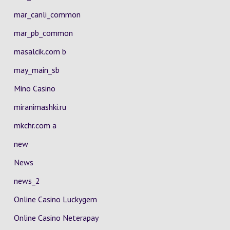
mar_canli_common
mar_pb_common
masalcik.com b
may_main_sb
Mino Casino
miranimashki.ru
mkchr.com a
new
News
news_2
Online Casino Luckygem
Online Casino Neterapay