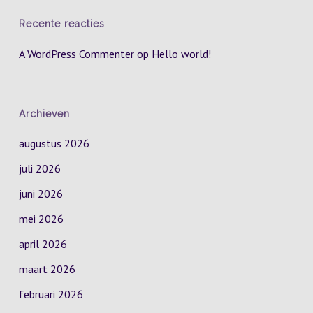
Recente reacties
A WordPress Commenter
op
Hello world!
Archieven
augustus 2026
juli 2026
juni 2026
mei 2026
april 2026
maart 2026
februari 2026