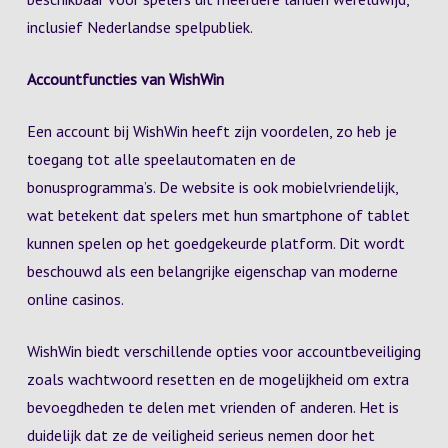
inclusief Nederlandse spelpubliek.
Accountfuncties van WishWin
Een account bij WishWin heeft zijn voordelen, zo heb je
toegang tot alle speelautomaten en de
bonusprogramma’s. De website is ook mobielvriendelijk,
wat betekent dat spelers met hun smartphone of tablet
kunnen spelen op het goedgekeurde platform. Dit wordt
beschouwd als een belangrijke eigenschap van moderne
online casinos.
WishWin biedt verschillende opties voor accountbeveiliging
zoals wachtwoord resetten en de mogelijkheid om extra
bevoegdheden te delen met vrienden of anderen. Het is
duidelijk dat ze de veiligheid serieus nemen door het