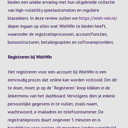
bieden een unieke ervaring met hun uitgebreide collectie
van high-volatility speelautomaten en reguliere
klassiekers. In deze review zullen we
https://wish-win.nl/
dieper ingaan op alles wat WishWin te bieden heeft,
waaronder de registratieprocessen, accountfuncties,
bonusstructuren, betalingsopties en softwareproviders.
Registreren bij WishWin
Het registreren voor een-account bij WishWin is een
eenvoudig proces dat online kan worden voltooid. Om dit
te doen, moet je op de “Registeren” knop klikken in de
linkermenu van het dashboard. Vervolgens dien je enkele
persoonlijke gegevens in te vullen, zoals naam,
wachtwoord, e-mailadres en telefoonnummer. De
registratieproces duurt ongeveer 5 minuten en is
beschikbaar voor spelers uit meerdere landen wereldwijd,