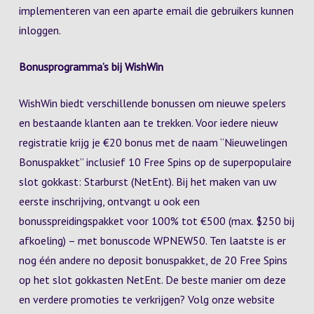
implementeren van een aparte email die gebruikers kunnen
inloggen.
Bonusprogramma’s bij WishWin
WishWin biedt verschillende bonussen om nieuwe spelers
en bestaande klanten aan te trekken. Voor iedere nieuw
registratie krijg je €20 bonus met de naam “Nieuwelingen
Bonuspakket” inclusief 10 Free Spins op de superpopulaire
slot gokkast: Starburst (NetEnt). Bij het maken van uw
eerste inschrijving, ontvangt u ook een
bonusspreidingspakket voor 100% tot €500 (max. $250 bij
afkoeling) – met bonuscode WPNEW50. Ten laatste is er
nog één andere no deposit bonuspakket, de 20 Free Spins
op het slot gokkasten NetEnt. De beste manier om deze
en verdere promoties te verkrijgen? Volg onze website