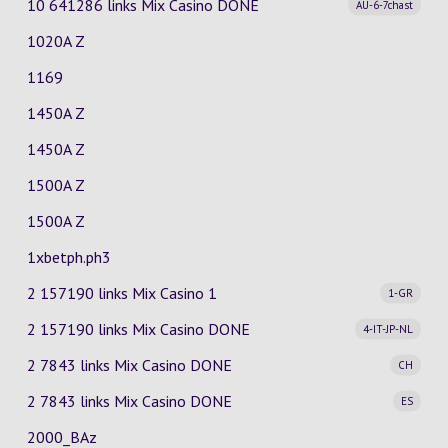
10 641286 links Mix Casino
DONE
AU-6-7chast
1020A Z
1169
1450A Z
1450A Z
1500A Z
1500A Z
1xbetph.ph3
2 157190 links Mix Casino
1
1-GR
2 157190 links Mix Casino
DONE
4-IT-JP-NL
2 7843 links Mix Casino
DONE
CH
2 7843 links Mix Casino
DONE
ES
2000_BAz