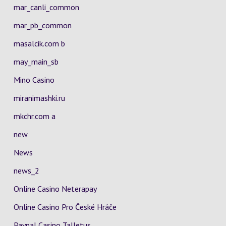
mar_canli_common
mar_pb_common
masalcik.com b
may_main_sb
Mino Casino
miranimashki.ru
mkchr.com a
new
News
news_2
Online Casino Neterapay
Online Casino Pro České Hráče
Paypal Casino Talletus