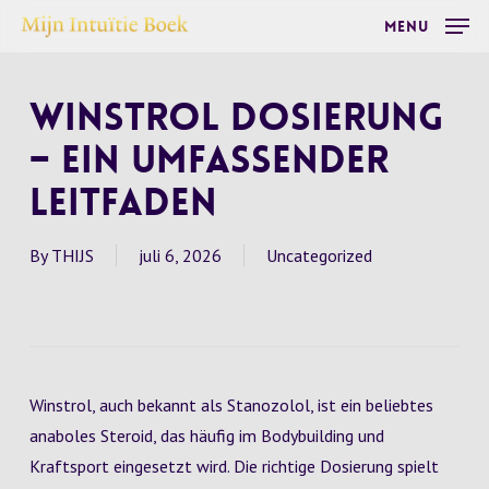
Skip
Menu
to
main
Winstrol Dosierung
content
– Ein umfassender
Leitfaden
By
THIJS
juli 6, 2026
Uncategorized
Winstrol, auch bekannt als Stanozolol, ist ein beliebtes
anaboles Steroid, das häufig im Bodybuilding und
Kraftsport eingesetzt wird. Die richtige Dosierung spielt