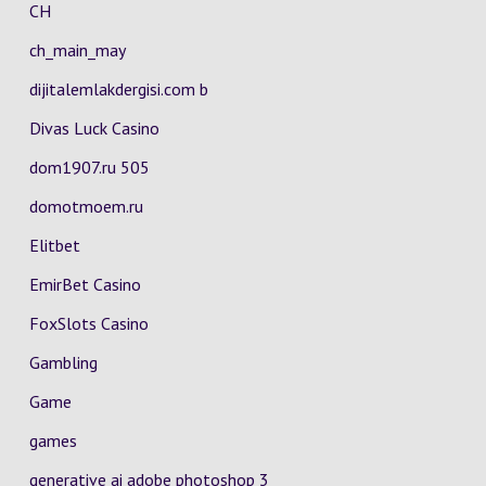
CH
ch_main_may
dijitalemlakdergisi.com b
Divas Luck Casino
dom1907.ru 505
domotmoem.ru
Elitbet
EmirBet Casino
FoxSlots Casino
Gambling
Game
games
generative ai adobe photoshop 3