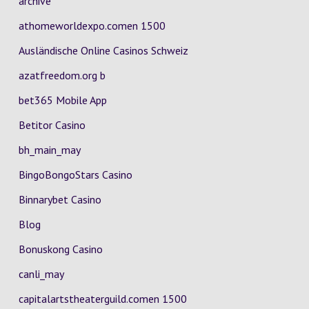
archive
athomeworldexpo.comen 1500
Ausländische Online Casinos Schweiz
azatfreedom.org b
bet365 Mobile App
Betitor Casino
bh_main_may
BingoBongoStars Casino
Binnarybet Casino
Blog
Bonuskong Casino
canli_may
capitalartstheaterguild.comen 1500