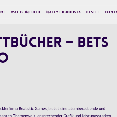
me
Wat is Intuitie
Naleye Buddista
BESTEL
Cont
tbücher – Bets
no
wicklerfirma Realistic Games, bietet eine atemberaubende und
essanten Themenwelt, ansprechender Grafik und leistungsstarken