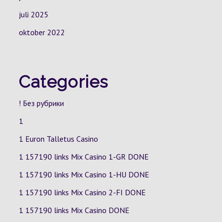
juli 2025
oktober 2022
Categories
! Без рубрики
1
1 Euron Talletus Casino
1 157190 links Mix Casino
1-GR
DONE
1 157190 links Mix Casino
1-HU
DONE
1 157190 links Mix Casino
2-FI
DONE
1 157190 links Mix Casino DONE