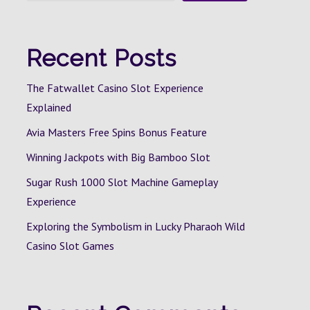
Recent Posts
The Fatwallet Casino Slot Experience
Explained
Avia Masters Free Spins Bonus Feature
Winning Jackpots with Big Bamboo Slot
Sugar Rush 1000 Slot Machine Gameplay
Experience
Exploring the Symbolism in Lucky Pharaoh Wild
Casino Slot Games