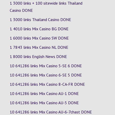
1 3000 links + 100 sitewide links Thailand
Casino DONE
1 3000 links Thailand Casino DONE
1 4010 links Mix Casino
BG
DONE
1 6000 links Mix Casino
SW
DONE
1 7843 links Mix Casino
NL
DONE
1 8000 links English News DONE
10 641286 links Mix Casino
5-SE
6
DONE
10 641286 links Mix Casino
6-SE
5
DONE
10 641286 links Mix Casino
8-CA-FR
DONE
10 641286 links Mix Casino
AU-1
DONE
10 641286 links Mix Casino
AU-5
DONE
10 641286 links Mix Casino
AU-6-7chast
DONE