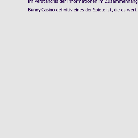
Im Verständnis der Informationen im Zusammenhang m
Bunny Casino
definitiv eines der Spiele ist, die es wert 