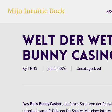
Skip
to
Ho
main
content
Welt der Wet
Bunny Casi
By
THIJS
juli 4, 2026
Uncategorized
Das
Bets Bunny Casino
, ein Slots-Spiel von der Ent
unterhaltsame Erfahrung für Spieler. Mit einer inter