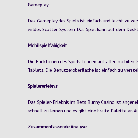
Gameplay
Das Gameplay des Spiels ist einfach und leicht zu ve
wildes Scatter-System. Das Spiel kann auf dem Deskt
Mobilspielfähigkeit
Die Funktionen des Spiels können auf allen mobilen 
Tablets. Die Benutzeroberfläche ist einfach zu verste
Spielererlebnis
Das Spieler-Erlebnis im Bets Bunny Casino ist angeneh
schnell zu lernen und es gibt eine breite Palette an 
Zusammenfassende Analyse