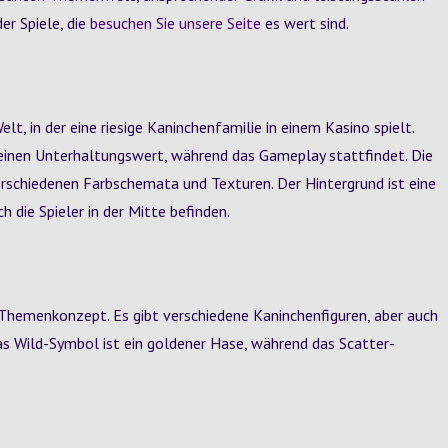
er Spiele, die
besuchen Sie unsere Seite
es wert sind.
t, in der eine riesige Kaninchenfamilie in einem Kasino spielt.
 einen Unterhaltungswert, während das Gameplay stattfindet. Die
verschiedenen Farbschemata und Texturen. Der Hintergrund ist eine
die Spieler in der Mitte befinden.
hemenkonzept. Es gibt verschiedene Kaninchenfiguren, aber auch
as Wild-Symbol ist ein goldener Hase, während das Scatter-