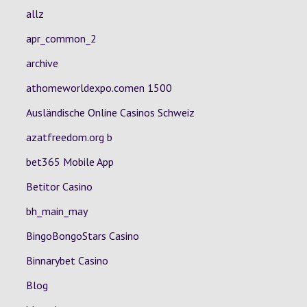
allz
apr_common_2
archive
athomeworldexpo.comen 1500
Ausländische Online Casinos Schweiz
azatfreedom.org b
bet365 Mobile App
Betitor Casino
bh_main_may
BingoBongoStars Casino
Binnarybet Casino
Blog