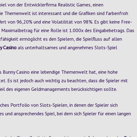
Spiel von der Entwicklerfirma Realistic Games, einen
e Themenwelt ist interessant und die Grafiken sind farbenfroh
ert von 96,20% und eine Volatilität von 98%. Es gibt keine Free-
r Maximalbetrag für eine Rolle ist 1.000x des Eingabebetrags. Das
ähigkeit ermöglicht es den Spielern, die Spielfluss auf allen
y Casino
als unterhaltsames und angenehmes Slots-Spiel
s Bunny Casino eine lebendige Themenwelt hat, eine hohe
. Es ist jedoch auch wichtig zu beachten, dass die Spieler mit
Teil des eigenen Geldmanagements berücksichtigen sollte.
hes Portfolio von Slots-Spielen, in denen der Spieler sich
s und ansprechendes Spiel, bei dem sich Spieler für einen langen