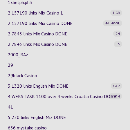
1xbetph.ph3
2 157190 links Mix Casino
1
1-GR
2 157190 links Mix Casino
DONE
4-IT-JP-NL
2 7843 links Mix Casino
DONE
CH
2 7843 links Mix Casino
DONE
ES
2000_BAz
29
29black Casino
3 1320 links English Mix
DONE
CA-2
4 WEKS TASK 1100 over 4 weeks Croatia Casino
DONE
WEK 4
41
5 220 links English Mix DONE
656 mystake casino