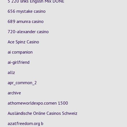
5 220 links English Mix DONE
656 mystake casino
689 amunra casino
720-alexander casino
Ace Spinz Casino
ai companion
ai-girlfriend
allz
apr_common_2
archive
athomeworldexpo.comen 1500
Ausländische Online Casinos Schweiz
azatfreedom.org b