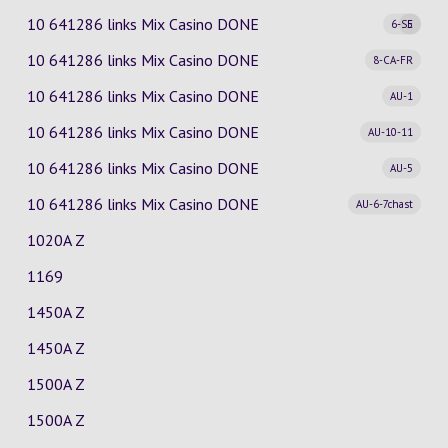
10 641286 links Mix Casino
DONE
6-SE
5
10 641286 links Mix Casino
DONE
8-CA-FR
10 641286 links Mix Casino
DONE
AU-1
10 641286 links Mix Casino
DONE
AU-10-11
10 641286 links Mix Casino
DONE
AU-5
10 641286 links Mix Casino
DONE
AU-6-7chast
1020A Z
1169
1450A Z
1450A Z
1500A Z
1500A Z