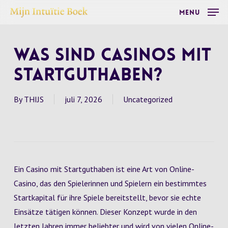
Skip
Menu
to
main
Was sind Casinos mit
content
Startguthaben?
By
THIJS
juli 7, 2026
Uncategorized
Ein Casino mit Startguthaben ist eine Art von Online-
Casino, das den Spielerinnen und Spielern ein bestimmtes
Startkapital für ihre Spiele bereitstellt, bevor sie echte
Einsätze tätigen können. Dieser Konzept wurde in den
letzten Jahren immer beliebter und wird von vielen Online-