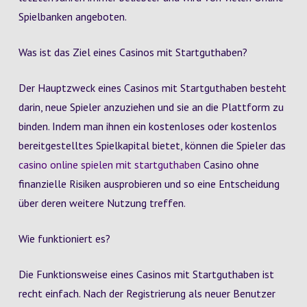
Spielbanken angeboten.
Was ist das Ziel eines Casinos mit Startguthaben?
Der Hauptzweck eines Casinos mit Startguthaben besteht
darin, neue Spieler anzuziehen und sie an die Plattform zu
binden. Indem man ihnen ein kostenloses oder kostenlos
bereitgestelltes Spielkapital bietet, können die Spieler das
casino online spielen mit startguthaben
Casino ohne
finanzielle Risiken ausprobieren und so eine Entscheidung
über deren weitere Nutzung treffen.
Wie funktioniert es?
Die Funktionsweise eines Casinos mit Startguthaben ist
recht einfach. Nach der Registrierung als neuer Benutzer