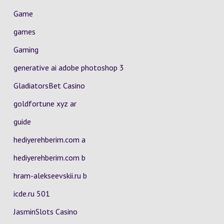
Game
games
Gaming
generative ai adobe photoshop 3
GladiatorsBet Casino
goldfortune xyz ar
guide
hediyerehberim.com a
hediyerehberim.com b
hram-alekseevskii.ru b
icde.ru 501
JasminSlots Casino