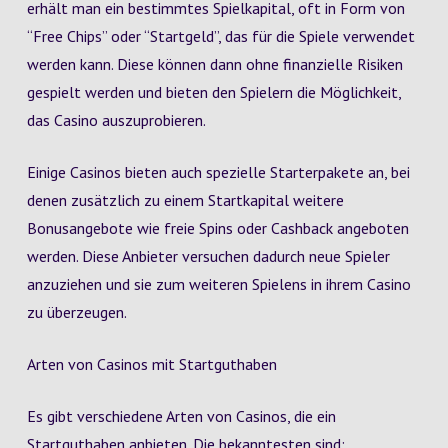
erhält man ein bestimmtes Spielkapital, oft in Form von
“Free Chips” oder “Startgeld”, das für die Spiele verwendet
werden kann. Diese können dann ohne finanzielle Risiken
gespielt werden und bieten den Spielern die Möglichkeit,
das Casino auszuprobieren.
Einige Casinos bieten auch spezielle Starterpakete an, bei
denen zusätzlich zu einem Startkapital weitere
Bonusangebote wie freie Spins oder Cashback angeboten
werden. Diese Anbieter versuchen dadurch neue Spieler
anzuziehen und sie zum weiteren Spielens in ihrem Casino
zu überzeugen.
Arten von Casinos mit Startguthaben
Es gibt verschiedene Arten von Casinos, die ein
Startguthaben anbieten. Die bekanntesten sind: