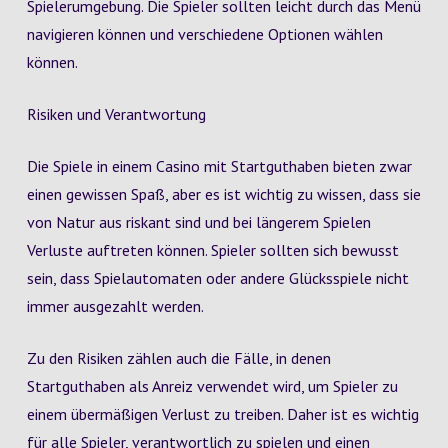
Spielerumgebung. Die Spieler sollten leicht durch das Menü
navigieren können und verschiedene Optionen wählen
können.
Risiken und Verantwortung
Die Spiele in einem Casino mit Startguthaben bieten zwar
einen gewissen Spaß, aber es ist wichtig zu wissen, dass sie
von Natur aus riskant sind und bei längerem Spielen
Verluste auftreten können. Spieler sollten sich bewusst
sein, dass Spielautomaten oder andere Glücksspiele nicht
immer ausgezahlt werden.
Zu den Risiken zählen auch die Fälle, in denen
Startguthaben als Anreiz verwendet wird, um Spieler zu
einem übermäßigen Verlust zu treiben. Daher ist es wichtig
für alle Spieler, verantwortlich zu spielen und einen