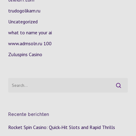
trudogolikam.ru
Uncategorized
what to name your ai
www.admsoln.ru 100
Zuluspins Casino
Recente berichten
Rocket Spin Casino: Quick‑Hit Slots and Rapid Thrills