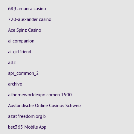
689 amunra casino
720-alexander casino
Ace Spinz Casino
ai companion
ai-girlfriend
allz
apr_common_2
archive
athomeworldexpo.comen 1500
Ausländische Online Casinos Schweiz
azatfreedom.org b
bet365 Mobile App