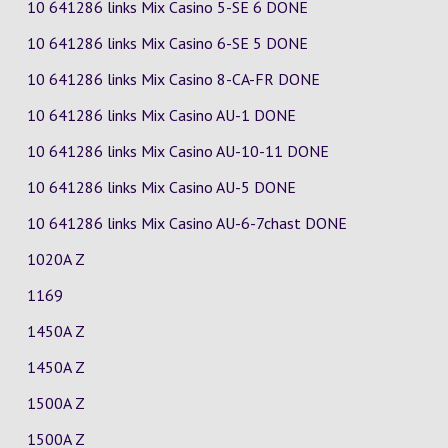
10 641286 links Mix Casino
5-SE
6
DONE
10 641286 links Mix Casino
6-SE
5
DONE
10 641286 links Mix Casino
8-CA-FR
DONE
10 641286 links Mix Casino
AU-1
DONE
10 641286 links Mix Casino
AU-10-11
DONE
10 641286 links Mix Casino
AU-5
DONE
10 641286 links Mix Casino
AU-6-7chast
DONE
1020A Z
1169
1450A Z
1450A Z
1500A Z
1500A Z