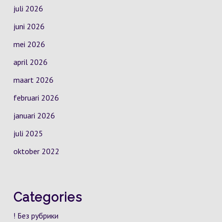
juli 2026
juni 2026
mei 2026
april 2026
maart 2026
februari 2026
januari 2026
juli 2025
oktober 2022
Categories
! Без рубрики