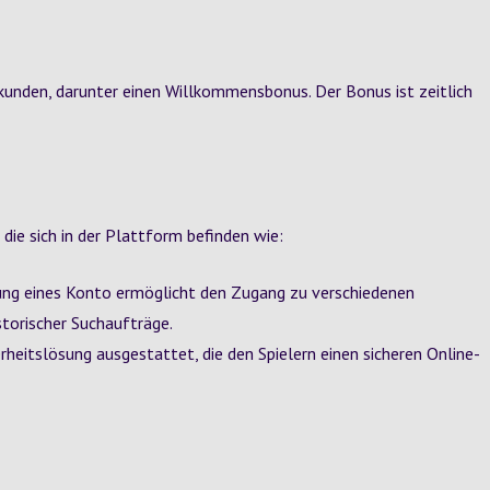
kunden, darunter einen Willkommensbonus. Der Bonus ist zeitlich
die sich in der Plattform befinden wie:
erung eines Konto ermöglicht den Zugang zu verschiedenen
storischer Suchaufträge.
rheitslösung ausgestattet, die den Spielern einen sicheren Online-