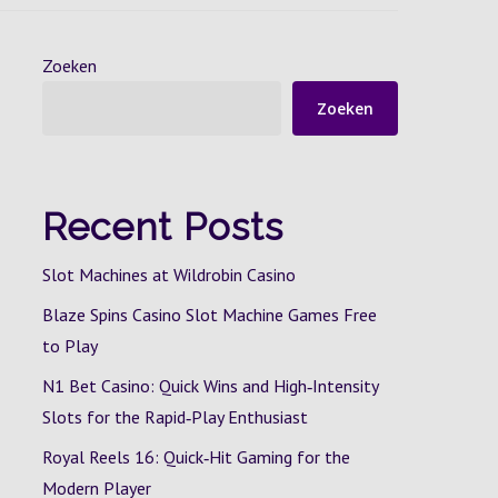
Zoeken
Zoeken
Recent Posts
Slot Machines at Wildrobin Casino
Blaze Spins Casino Slot Machine Games Free
to Play
N1 Bet Casino: Quick Wins and High‑Intensity
Slots for the Rapid‑Play Enthusiast
Royal Reels 16: Quick‑Hit Gaming for the
Modern Player