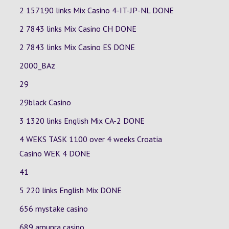
2 157190 links Mix Casino
4-IT-JP-NL
DONE
2 7843 links Mix Casino
CH
DONE
2 7843 links Mix Casino
ES
DONE
2000_BAz
29
29black Casino
3 1320 links English Mix
CA-2
DONE
4 WEKS TASK 1100 over 4 weeks Croatia
Casino
WEK 4
DONE
41
5 220 links English Mix DONE
656 mystake casino
689 amunra casino