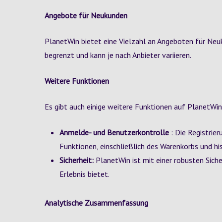
Angebote für Neukunden
PlanetWin bietet eine Vielzahl an Angeboten für Neu
begrenzt und kann je nach Anbieter variieren.
Weitere Funktionen
Es gibt auch einige weitere Funktionen auf PlanetWin 
Anmelde- und Benutzerkontrolle
: Die Registri
Funktionen, einschließlich des Warenkorbs und hi
Sicherheit:
PlanetWin ist mit einer robusten Siche
Erlebnis bietet.
Analytische Zusammenfassung