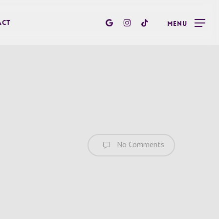
google-
instagram
tiktok
act
Menu
plus
No Comments