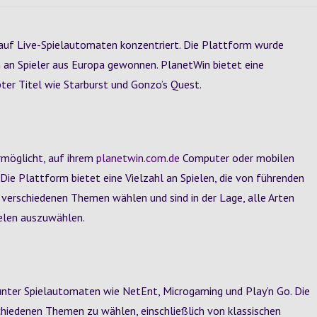
h auf Live-Spielautomaten konzentriert. Die Plattform wurde
 an Spieler aus Europa gewonnen. PlanetWin bietet eine
bter Titel wie Starburst und Gonzo’s Quest.
ermöglicht, auf ihrem
planetwin.com.de
Computer oder mobilen
Die Plattform bietet eine Vielzahl an Spielen, die von führenden
verschiedenen Themen wählen und sind in der Lage, alle Arten
ielen auszuwählen.
runter Spielautomaten wie NetEnt, Microgaming und Play’n Go. Die
chiedenen Themen zu wählen, einschließlich von klassischen