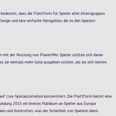
bedeutet, dass die Plattform für Spieler aller Altersgruppen
esign und eine einfache Navigation, die es den Spielern
ken mit der Nutzung von PlanetWin. Spieler sollten sich daran
ass sie niemals mehr Geld ausgeben sollten, als sie sich leisten
 auf Live-Spielautomaten konzentriert. Die Plattform bietet eine
ründung 2015 ein breites Publikum an Spieler aus Europa
en und Kontrollen, was der Sicherheit von Spielern dient.