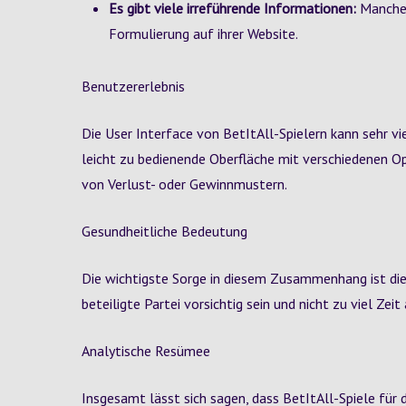
Es gibt viele irreführende Informationen:
Manche 
Formulierung auf ihrer Website.
Benutzererlebnis
Die User Interface von BetItAll-Spielern kann sehr vie
leicht zu bedienende Oberfläche mit verschiedenen 
von Verlust- oder Gewinnmustern.
Gesundheitliche Bedeutung
Die wichtigste Sorge in diesem Zusammenhang ist die 
beteiligte Partei vorsichtig sein und nicht zu viel Zei
Analytische Resümee
Insgesamt lässt sich sagen, dass BetItAll-Spiele für 