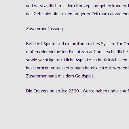
und verständlich mit dem Konzept umgehen können. Es 
das Geldspiel über einen längeren Zeitraum anzugebe
Zusammenfassung
BetItAll-Spiele sind ein umfangreiches System für On
realen oder virtuellen Einsätzen auf unterschiedlich
sowie wichtige rechtliche Aspekte zu berücksichtigen,
bestimmten Voraussetzungen bereitgestellt werden kön
Zusammenhang mit dem Geldspiel.
Die Endversion sollte 2500+ Worte haben und die Anf