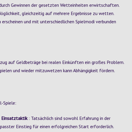
 durch Gewinnen der gesetzten Wetteinheiten erwirtschaften.
glichkeit, gleichzeitig auf mehrere Ergebnisse zu wetten.
n erscheinen und mit unterschiedlichen Spielmodi verbunden
Bezug auf Geldbeträge bei realen Einkünften ein großes Problem.
 spielen und wieder mitzuwetzen kann Abhängigkeit fördern.
l-Spiele:
e Einsatztaktik
: Tatsächlich sind sowohl Erfahrung in der
asster Einstieg für einen erfolgreichen Start erforderlich.