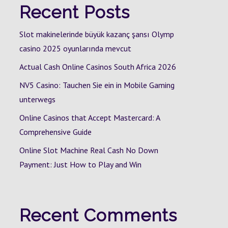
Recent Posts
Slot makinelerinde büyük kazanç şansı Olymp
casino 2025 oyunlarında mevcut
Actual Cash Online Casinos South Africa 2026
NV5 Casino: Tauchen Sie ein in Mobile Gaming
unterwegs
Online Casinos that Accept Mastercard: A
Comprehensive Guide
Online Slot Machine Real Cash No Down
Payment: Just How to Play and Win
Recent Comments