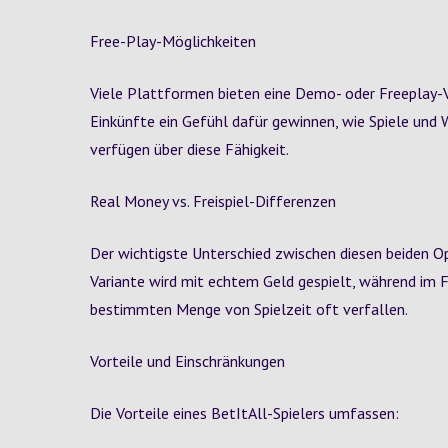
Free-Play-Möglichkeiten
Viele Plattformen bieten eine Demo- oder Freeplay-V
Einkünfte ein Gefühl dafür gewinnen, wie Spiele und 
verfügen über diese Fähigkeit.
Real Money vs. Freispiel-Differenzen
Der wichtigste Unterschied zwischen diesen beiden Op
Variante wird mit echtem Geld gespielt, während im 
bestimmten Menge von Spielzeit oft verfallen.
Vorteile und Einschränkungen
Die Vorteile eines BetItAll-Spielers umfassen: