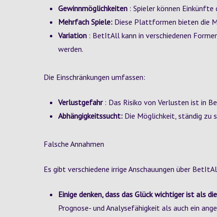
Gewinnmöglichkeiten
: Spieler können Einkünfte
Mehrfach Spiele:
Diese Plattformen bieten die Mö
Variation
: BetItAll kann in verschiedenen Forme
werden.
Die Einschränkungen umfassen:
Verlustgefahr
: Das Risiko von Verlusten ist in 
Abhängigkeitssucht:
Die Möglichkeit, ständig zu
Falsche Annahmen
Es gibt verschiedene irrige Anschauungen über BetItAl
Einige denken, dass das Glück wichtiger ist als di
Prognose- und Analysefähigkeit als auch ein angep