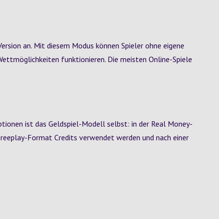
ersion an. Mit diesem Modus können Spieler ohne eigene
Wettmöglichkeiten funktionieren. Die meisten Online-Spiele
tionen ist das Geldspiel-Modell selbst: in der Real Money-
Freeplay-Format Credits verwendet werden und nach einer