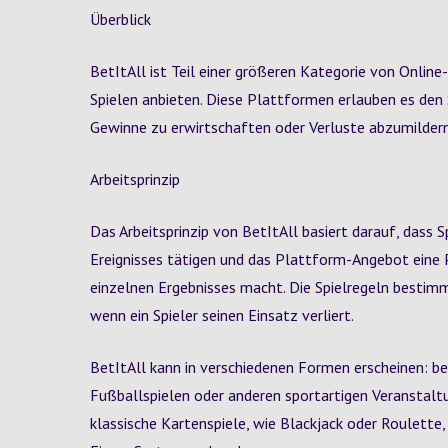
Überblick
BetItAll ist Teil einer größeren Kategorie von Online
Spielen anbieten. Diese Plattformen erlauben es den 
Gewinne zu erwirtschaften oder Verluste abzumildern
Arbeitsprinzip
Das Arbeitsprinzip von BetItAll basiert darauf, dass
Ereignisses tätigen und das Plattform-Angebot eine P
einzelnen Ergebnisses macht. Die Spielregeln bestim
wenn ein Spieler seinen Einsatz verliert.
BetItAll kann in verschiedenen Formen erscheinen: 
Fußballspielen oder anderen sportartigen Veranstaltu
klassische Kartenspiele, wie Blackjack oder Roulette