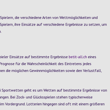
-Spielern, die verschiedene Arten von Wettmöglichkeiten und
Spielern, ihre Einsätze auf verschiedene Ergebnisse zu setzen, um
.
 Spieler Einsätze auf bestimmte Ergebnisse
betit-all.ch
eines
rognose für die Wahrscheinlichkeit des Eintretens jedes
men die möglichen Gewinnmöglichkeiten sowie den Verlustfall,
bei Sportwetten geht es um Wetten auf bestimmte Ergebnisse von
ngen. Bei Zock- und Glücksspielen stehen typischerweise
, im Vordergrund. Lotterien hingegen sind oft mit einem größeren