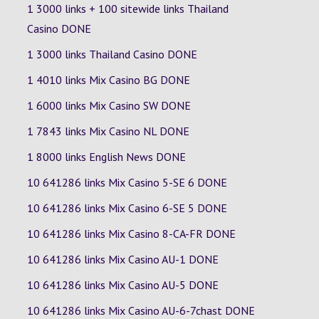
1 3000 links + 100 sitewide links Thailand
Casino DONE
1 3000 links Thailand Casino DONE
1 4010 links Mix Casino
BG
DONE
1 6000 links Mix Casino
SW
DONE
1 7843 links Mix Casino
NL
DONE
1 8000 links English News DONE
10 641286 links Mix Casino
5-SE
6
DONE
10 641286 links Mix Casino
6-SE
5
DONE
10 641286 links Mix Casino
8-CA-FR
DONE
10 641286 links Mix Casino
AU-1
DONE
10 641286 links Mix Casino
AU-5
DONE
10 641286 links Mix Casino
AU-6-7chast
DONE