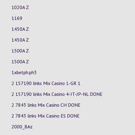
1020A Z
1169
1450A Z
1450A Z
1500A Z
1500A Z
1xbetph.ph3
2 157190 links Mix Casino
1-GR
1
2 157190 links Mix Casino
4-IT-JP-NL
DONE
2 7843 links Mix Casino
CH
DONE
2 7843 links Mix Casino
ES
DONE
2000_BAz