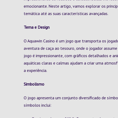
emocionante. Neste artigo, vamos explorar os princi
temática até as suas características avançadas.
Tema e Design
O Aquawin Casino é um jogo que transporta os jogad
aventura de caça ao tesouro, onde o jogador assume
jogo é impressionante, com gráficos detalhados e an
aquáticas claras e calmas ajudam a criar uma atmos
a experiência.
Simbolismo
O jogo apresenta um conjunto diversificado de símbolo
símbolos inclui: