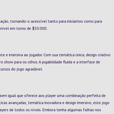
tação, tornando-o acessível tanto para iniciantes como para
nível em torno de $50.000.
e e imersiva ao jogador. Com sua temática única, design criativo
o show para os olhos. A jogabilidade fluida e a interface de
cursos do jogo agradável.
 sem igual que oferece aos player uma combinação perfeita de
icas avançadas, temática inovadora e design imersivo, este jogo
layers de todos os níveis. Embora tenha algumas falhas nos