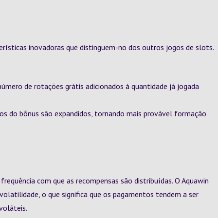
rísticas inovadoras que distinguem-no dos outros jogos de slots.
úmero de rotações grátis adicionados à quantidade já jogada
olos do bônus são expandidos, tornando mais provável formação
 a frequência com que as recompensas são distribuídas. O Aquawin
olatilidade, o que significa que os pagamentos tendem a ser
oláteis.