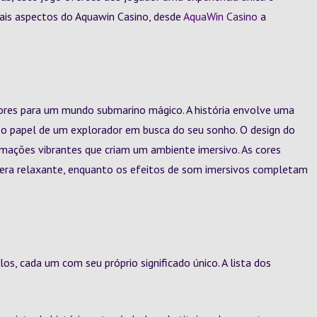
pais aspectos do Aquawin Casino, desde
AquaWin Casino
a
ores para um mundo submarino mágico. A história envolve uma
 o papel de um explorador em busca do seu sonho. O design do
imações vibrantes que criam um ambiente imersivo. As cores
fera relaxante, enquanto os efeitos de som imersivos completam
s, cada um com seu próprio significado único. A lista dos