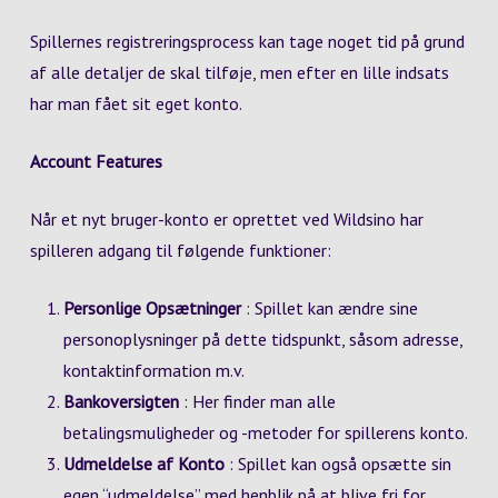
Spillernes registreringsprocess kan tage noget tid på grund
af alle detaljer de skal tilføje, men efter en lille indsats
har man fået sit eget konto.
Account Features
Når et nyt bruger-konto er oprettet ved Wildsino har
spilleren adgang til følgende funktioner:
Personlige Opsætninger
: Spillet kan ændre sine
personoplysninger på dette tidspunkt, såsom adresse,
kontaktinformation m.v.
Bankoversigten
: Her finder man alle
betalingsmuligheder og -metoder for spillerens konto.
Udmeldelse af Konto
: Spillet kan også opsætte sin
egen “udmeldelse” med henblik på at blive fri for