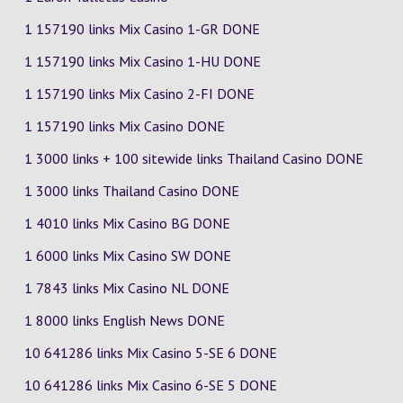
1 157190 links Mix Casino
1-GR
DONE
1 157190 links Mix Casino
1-HU
DONE
1 157190 links Mix Casino
2-FI
DONE
1 157190 links Mix Casino DONE
1 3000 links + 100 sitewide links Thailand Casino DONE
1 3000 links Thailand Casino DONE
1 4010 links Mix Casino
BG
DONE
1 6000 links Mix Casino
SW
DONE
1 7843 links Mix Casino
NL
DONE
1 8000 links English News DONE
10 641286 links Mix Casino
5-SE
6
DONE
10 641286 links Mix Casino
6-SE
5
DONE