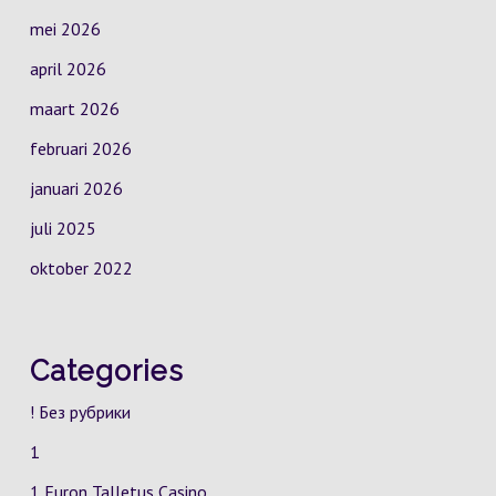
mei 2026
april 2026
maart 2026
februari 2026
januari 2026
juli 2025
oktober 2022
Categories
! Без рубрики
1
1 Euron Talletus Casino