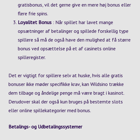
gratisbonus, vil det gerne give en mere høj bonus eller
flere frie spins.
Loyalitet Bonus
: Når spillet har lavet mange
opsætninger af betalinger og spillede forskellig type
spillere så må de også have den mulighed at få større
bonus ved opsættelse på et af casinets online
spilleregister.
Det er vigtigt for spillere selv at huske, hvis alle gratis
bonuser ikke møder specifikke krav, kan Wildsino trække
dem tilbage og åndelige penge må være bragt i kasinot.
Derudover skal der også kun bruges på bestemte slots
eller online spillekategorier med bonus.
Betalings- og Udbetalingssystemer