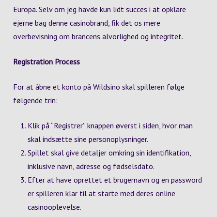
Europa. Selv om jeg havde kun lidt succes i at opklare
ejerne bag denne casinobrand, fik det os mere
overbevisning om brancens alvorlighed og integritet.
Registration Process
For at åbne et konto på Wildsino skal spilleren følge
følgende trin:
Klik på “Registrer” knappen øverst i siden, hvor man
skal indsætte sine personoplysninger.
Spillet skal give detaljer omkring sin identifikation,
inklusive navn, adresse og fødselsdato.
Efter at have oprettet et brugernavn og en password
er spilleren klar til at starte med deres online
casinooplevelse.