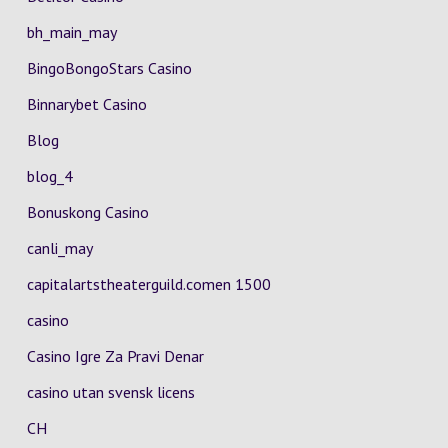
bh_main_may
BingoBongoStars Casino
Binnarybet Casino
Blog
blog_4
Bonuskong Casino
canli_may
capitalartstheaterguild.comen 1500
casino
Casino Igre Za Pravi Denar
casino utan svensk licens
CH