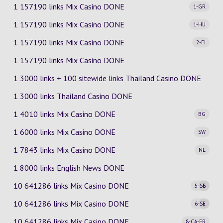
1 157190 links Mix Casino
DONE
1-GR
1 157190 links Mix Casino
DONE
1-HU
1 157190 links Mix Casino
DONE
2-FI
1 157190 links Mix Casino DONE
1 3000 links + 100 sitewide links Thailand Casino DONE
1 3000 links Thailand Casino DONE
1 4010 links Mix Casino
DONE
BG
1 6000 links Mix Casino
DONE
SW
1 7843 links Mix Casino
DONE
NL
1 8000 links English News DONE
10 641286 links Mix Casino
DONE
5-SE
6
10 641286 links Mix Casino
DONE
6-SE
5
10 641286 links Mix Casino
DONE
8-CA-FR