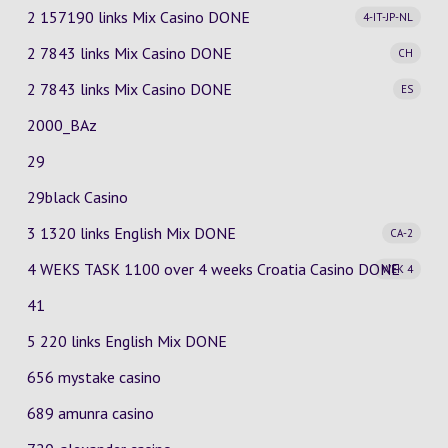
2 157190 links Mix Casino
DONE
4-IT-JP-NL
2 7843 links Mix Casino
DONE
CH
2 7843 links Mix Casino
DONE
ES
2000_BAz
29
29black Casino
3 1320 links English Mix
DONE
CA-2
4 WEKS TASK 1100 over 4 weeks Croatia Casino
DONE
WEK 4
41
5 220 links English Mix DONE
656 mystake casino
689 amunra casino