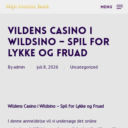
Skip
Menu
to
main
Vildens Casino i
content
Wildsino – Spil for
Lykke og Fruad
By
admin
juli 8, 2026
Uncategorized
Wildens Casino i Wildsino – Spil for Lykke og Fruad
I denne anmeldelse vil vi undersøge det online