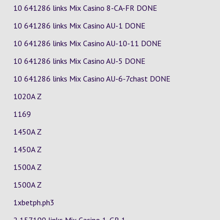
10 641286 links Mix Casino
8-CA-FR
DONE
10 641286 links Mix Casino
AU-1
DONE
10 641286 links Mix Casino
AU-10-11
DONE
10 641286 links Mix Casino
AU-5
DONE
10 641286 links Mix Casino
AU-6-7chast
DONE
1020A Z
1169
1450A Z
1450A Z
1500A Z
1500A Z
1xbetph.ph3