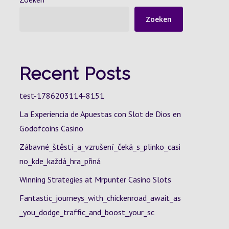
Zoeken
Recent Posts
test-1786203114-8151
La Experiencia de Apuestas con Slot de Dios en
Godofcoins Casino
Zábavné_štěstí_a_vzrušení_čeká_s_plinko_casi
no_kde_každá_hra_přiná
Winning Strategies at Mrpunter Casino Slots
Fantastic_journeys_with_chickenroad_await_as
_you_dodge_traffic_and_boost_your_sc