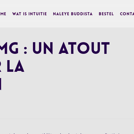
me
Wat is Intuitie
Naleye Buddista
BESTEL
Cont
Mg : Un Atout
 la
n