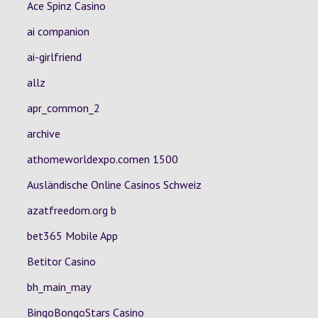
Ace Spinz Casino
ai companion
ai-girlfriend
allz
apr_common_2
archive
athomeworldexpo.comen 1500
Ausländische Online Casinos Schweiz
azatfreedom.org b
bet365 Mobile App
Betitor Casino
bh_main_may
BingoBongoStars Casino