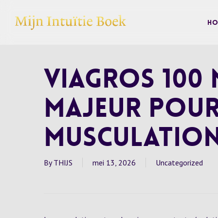
Skip
to
Ho
main
content
Viagros 100 
Majeur pour
Musculatio
By
THIJS
mei 13, 2026
Uncategorized