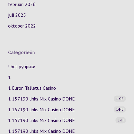
februari 2026
juli 2025
oktober 2022
Categorieën
! Без рубрики
1
1 Euron Talletus Casino
1 157190 links Mix Casino
DONE
1-GR
1 157190 links Mix Casino
DONE
1-HU
1 157190 links Mix Casino
DONE
2-FI
1 157190 links Mix Casino DONE