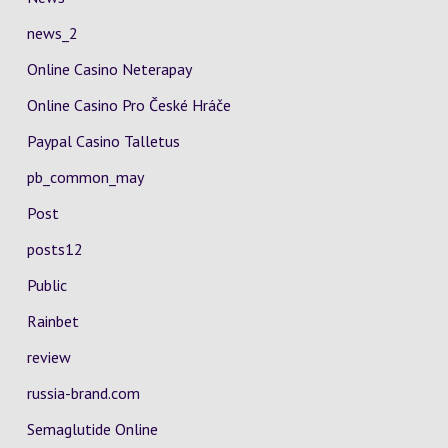
news_2
Online Casino Neterapay
Online Casino Pro České Hráče
Paypal Casino Talletus
pb_common_may
Post
posts12
Public
Rainbet
review
russia-brand.com
Semaglutide Online