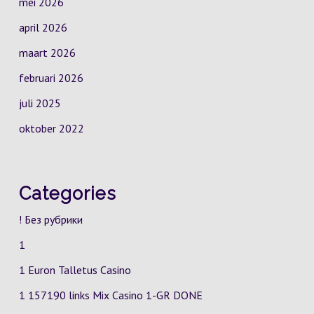
mei 2026
april 2026
maart 2026
februari 2026
juli 2025
oktober 2022
Categories
! Без рубрики
1
1 Euron Talletus Casino
1 157190 links Mix Casino
1-GR
DONE