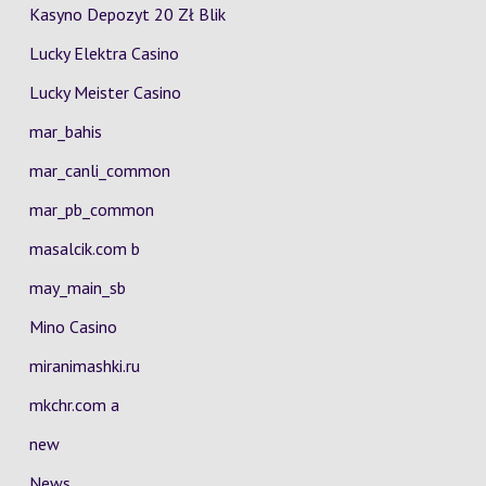
Kasyno Depozyt 20 Zł Blik
Lucky Elektra Casino
Lucky Meister Casino
mar_bahis
mar_canli_common
mar_pb_common
masalcik.com b
may_main_sb
Mino Casino
miranimashki.ru
mkchr.com a
new
News