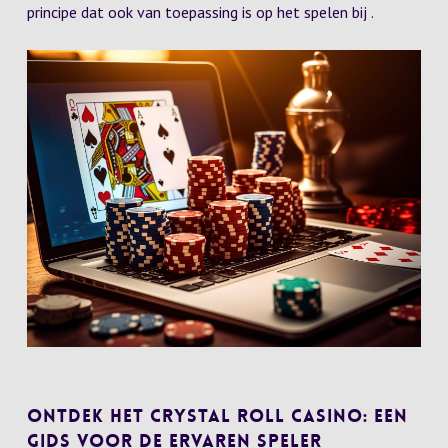
principe dat ook van toepassing is op het spelen bij .
Ontdek het Crystal Roll Casino: Een
Gids voor de Ervaren Speler