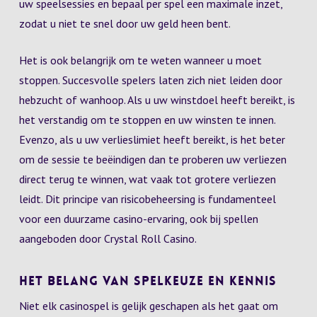
uw speelsessies en bepaal per spel een maximale inzet,
zodat u niet te snel door uw geld heen bent.
Het is ook belangrijk om te weten wanneer u moet
stoppen. Succesvolle spelers laten zich niet leiden door
hebzucht of wanhoop. Als u uw winstdoel heeft bereikt, is
het verstandig om te stoppen en uw winsten te innen.
Evenzo, als u uw verlieslimiet heeft bereikt, is het beter
om de sessie te beëindigen dan te proberen uw verliezen
direct terug te winnen, wat vaak tot grotere verliezen
leidt. Dit principe van risicobeheersing is fundamenteel
voor een duurzame casino-ervaring, ook bij spellen
aangeboden door Crystal Roll Casino.
Het Belang van Spelkeuze en Kennis
Niet elk casinospel is gelijk geschapen als het gaat om