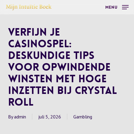
Skip
Menu
to
main
Verfijn je
content
casinospel:
deskundige tips
voor opwindende
winsten met hoge
inzetten bij Crystal
Roll
By
admin
juli 5, 2026
Gambling