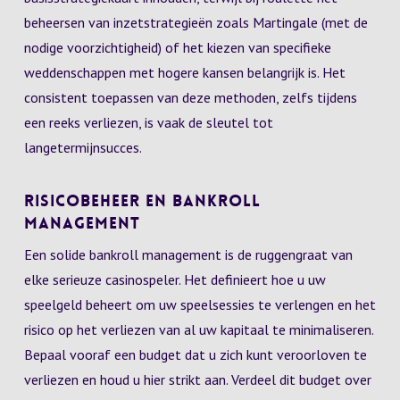
beheersen van inzetstrategieën zoals Martingale (met de
nodige voorzichtigheid) of het kiezen van specifieke
weddenschappen met hogere kansen belangrijk is. Het
consistent toepassen van deze methoden, zelfs tijdens
een reeks verliezen, is vaak de sleutel tot
langetermijnsucces.
Risicobeheer en Bankroll
Management
Een solide bankroll management is de ruggengraat van
elke serieuze casinospeler. Het definieert hoe u uw
speelgeld beheert om uw speelsessies te verlengen en het
risico op het verliezen van al uw kapitaal te minimaliseren.
Bepaal vooraf een budget dat u zich kunt veroorloven te
verliezen en houd u hier strikt aan. Verdeel dit budget over