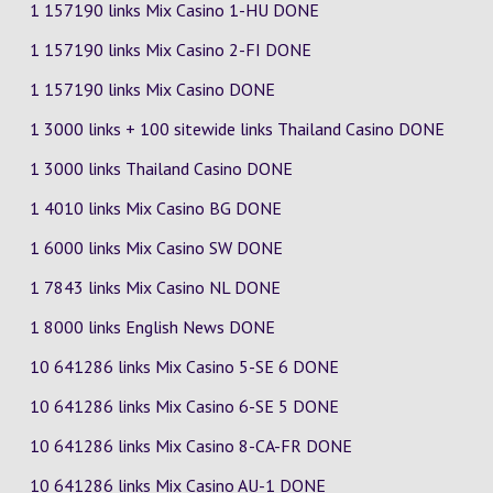
1 157190 links Mix Casino
1-HU
DONE
1 157190 links Mix Casino
2-FI
DONE
1 157190 links Mix Casino DONE
1 3000 links + 100 sitewide links Thailand Casino DONE
1 3000 links Thailand Casino DONE
1 4010 links Mix Casino
BG
DONE
1 6000 links Mix Casino
SW
DONE
1 7843 links Mix Casino
NL
DONE
1 8000 links English News DONE
10 641286 links Mix Casino
5-SE
6
DONE
10 641286 links Mix Casino
6-SE
5
DONE
10 641286 links Mix Casino
8-CA-FR
DONE
10 641286 links Mix Casino
AU-1
DONE