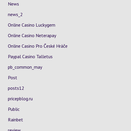
News
news_2
Online Casino Luckygem
Online Casino Neterapay
Online Casino Pro České Hráče
Paypal Casino Talletus
pb_common_may
Post
posts12
pricepblog.ru
Public
Rainbet
review