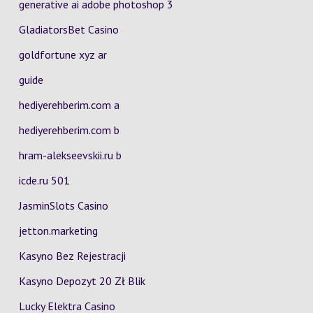
generative ai adobe photoshop 3
GladiatorsBet Casino
goldfortune xyz ar
guide
hediyerehberim.com a
hediyerehberim.com b
hram-alekseevskii.ru b
icde.ru 501
JasminSlots Casino
jetton.marketing
Kasyno Bez Rejestracji
Kasyno Depozyt 20 Zł Blik
Lucky Elektra Casino