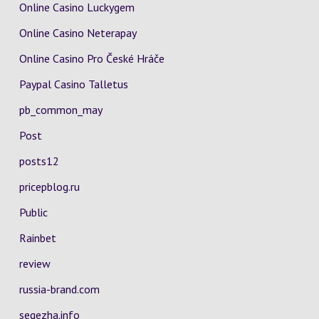
Online Casino Luckygem
Online Casino Neterapay
Online Casino Pro České Hráče
Paypal Casino Talletus
pb_common_may
Post
posts12
pricepblog.ru
Public
Rainbet
review
russia-brand.com
segezha.info