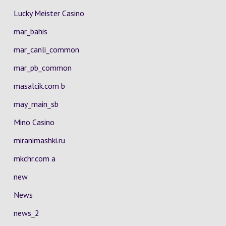
Lucky Meister Casino
mar_bahis
mar_canli_common
mar_pb_common
masalcik.com b
may_main_sb
Mino Casino
miranimashki.ru
mkchr.com a
new
News
news_2