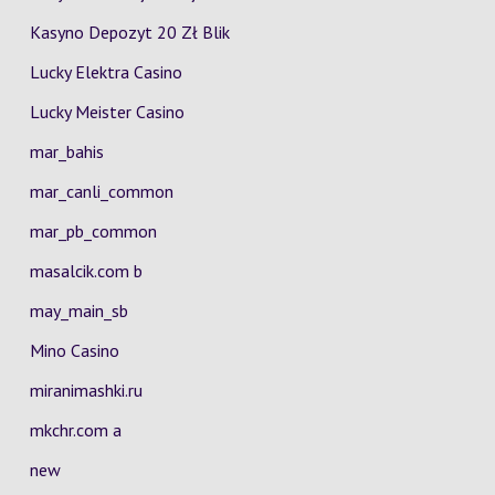
Kasyno Depozyt 20 Zł Blik
Lucky Elektra Casino
Lucky Meister Casino
mar_bahis
mar_canli_common
mar_pb_common
masalcik.com b
may_main_sb
Mino Casino
miranimashki.ru
mkchr.com a
new