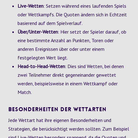
Live-Wetten
: Setzen während eines laufenden Spiels
oder Wettkampfs. Die Quoten ändern sich in Echtzeit
basierend auf dem Spielverlauf.
Über/Unter-Wetten
: Hier setzt der Spieler darauf, ob
eine bestimmte Anzahl an Punkten, Toren oder
anderen Ereignissen über oder unter einem
festgelegten Wert liegt.
Head-to-Head-Wetten
: Dies sind Wetten, bei denen
zwei Teilnehmer direkt gegeneinander gewettet
werden, beispielsweise in einem Wettkampf oder
Match.
Besonderheiten der Wettarten
Jede Wettart hat ihre eigenen Besonderheiten und
Strategien, die berücksichtigt werden sollten. Zum Beispiel
sind Live-Wetten besonders spannend, da die Quoten und