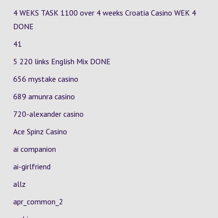
4 WEKS TASK 1100 over 4 weeks Croatia Casino
WEK 4
DONE
41
5 220 links English Mix DONE
656 mystake casino
689 amunra casino
720-alexander casino
Ace Spinz Casino
ai companion
ai-girlfriend
allz
apr_common_2