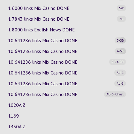
1 6000 links Mix Casino
DONE
SW
1 7843 links Mix Casino
DONE
NL
1 8000 links English News DONE
10 641286 links Mix Casino
DONE
5-SE
6
10 641286 links Mix Casino
DONE
6-SE
5
10 641286 links Mix Casino
DONE
8-CA-FR
10 641286 links Mix Casino
DONE
AU-1
10 641286 links Mix Casino
DONE
AU-5
10 641286 links Mix Casino
DONE
AU-6-7chast
1020A Z
1169
1450A Z