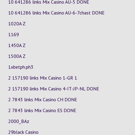
10 641286 links Mix Casino
AU-5
DONE
10 641286 links Mix Casino
AU-6-7chast
DONE
1020A Z
1169
1450A Z
1500A Z
1xbetph.ph3
2 157190 links Mix Casino
1-GR
1
2 157190 links Mix Casino
4-IT-JP-NL
DONE
2 7843 links Mix Casino
CH
DONE
2 7843 links Mix Casino
ES
DONE
2000_BAz
29black Casino