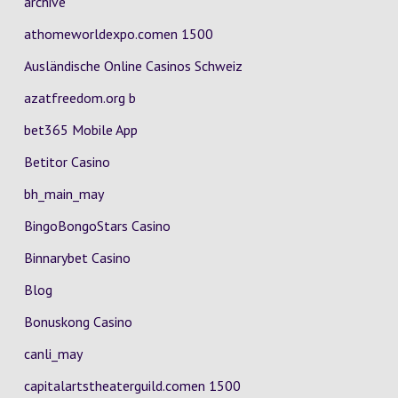
archive
athomeworldexpo.comen 1500
Ausländische Online Casinos Schweiz
azatfreedom.org b
bet365 Mobile App
Betitor Casino
bh_main_may
BingoBongoStars Casino
Binnarybet Casino
Blog
Bonuskong Casino
canli_may
capitalartstheaterguild.comen 1500