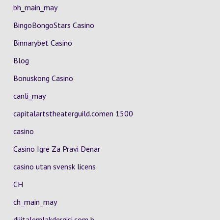
bh_main_may
BingoBongoStars Casino
Binnarybet Casino
Blog
Bonuskong Casino
canli_may
capitalartstheaterguild.comen 1500
casino
Casino Igre Za Pravi Denar
casino utan svensk licens
CH
ch_main_may
dijitalemlakdergisi.com b