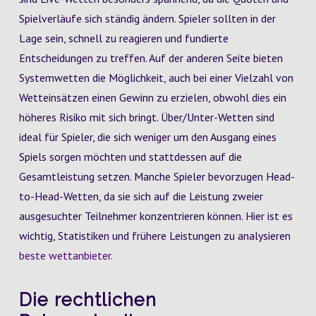
Spielverläufe sich ständig ändern. Spieler sollten in der
Lage sein, schnell zu reagieren und fundierte
Entscheidungen zu treffen. Auf der anderen Seite bieten
Systemwetten die Möglichkeit, auch bei einer Vielzahl von
Wetteinsätzen einen Gewinn zu erzielen, obwohl dies ein
höheres Risiko mit sich bringt. Über/Unter-Wetten sind
ideal für Spieler, die sich weniger um den Ausgang eines
Spiels sorgen möchten und stattdessen auf die
Gesamtleistung setzen. Manche Spieler bevorzugen Head-
to-Head-Wetten, da sie sich auf die Leistung zweier
ausgesuchter Teilnehmer konzentrieren können. Hier ist es
wichtig, Statistiken und frühere Leistungen zu analysieren
beste wettanbieter
.
Die rechtlichen