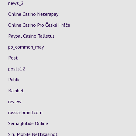
news_2
Online Casino Neterapay
Online Casino Pro České Hráče
Paypal Casino Talletus
pb_common_may
Post
posts12
Public
Rainbet
review
russia-brand.com
Semaglutide Online
Siru Mobile Nettikasinot