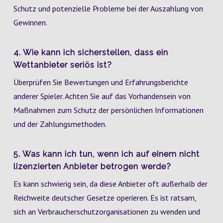
Schutz und potenzielle Probleme bei der Auszahlung von
Gewinnen.
4. Wie kann ich sicherstellen, dass ein
Wettanbieter seriös ist?
Überprüfen Sie Bewertungen und Erfahrungsberichte
anderer Spieler. Achten Sie auf das Vorhandensein von
Maßnahmen zum Schutz der persönlichen Informationen
und der Zahlungsmethoden.
5. Was kann ich tun, wenn ich auf einem nicht
lizenzierten Anbieter betrogen werde?
Es kann schwierig sein, da diese Anbieter oft außerhalb der
Reichweite deutscher Gesetze operieren. Es ist ratsam,
sich an Verbraucherschutzorganisationen zu wenden und