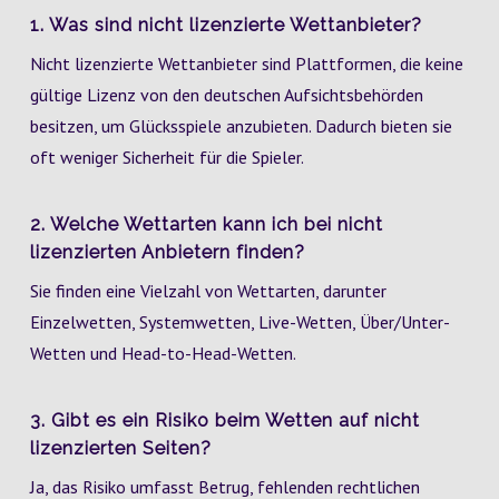
1. Was sind nicht lizenzierte Wettanbieter?
Nicht lizenzierte Wettanbieter sind Plattformen, die keine
gültige Lizenz von den deutschen Aufsichtsbehörden
besitzen, um Glücksspiele anzubieten. Dadurch bieten sie
oft weniger Sicherheit für die Spieler.
2. Welche Wettarten kann ich bei nicht
lizenzierten Anbietern finden?
Sie finden eine Vielzahl von Wettarten, darunter
Einzelwetten, Systemwetten, Live-Wetten, Über/Unter-
Wetten und Head-to-Head-Wetten.
3. Gibt es ein Risiko beim Wetten auf nicht
lizenzierten Seiten?
Ja, das Risiko umfasst Betrug, fehlenden rechtlichen