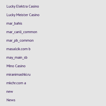
Lucky Elektra Casino
Lucky Meister Casino
mar_bahis
mar_canli_common
mar_pb_common
masalcik.com b
may_main_sb
Mino Casino
miranimashki.ru
mkchr.com a
new
News