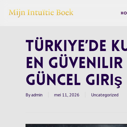
Skip
to
Ho
main
content
Türkiye’de k
en güvenilir
güncel giriş
By
admin
mei 11, 2026
Uncategorized