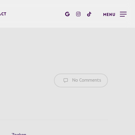
google-
instagram
tiktok
act
Menu
plus
No Comments
Zoeken