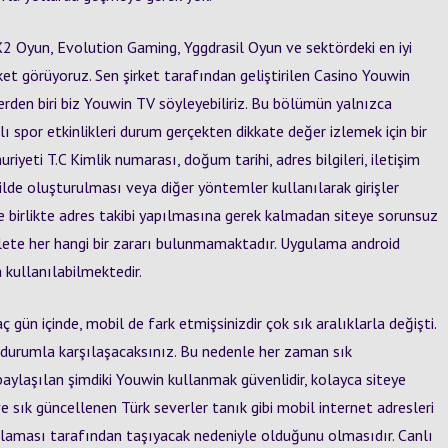
2 Oyun, Evolution Gaming, Yggdrasil Oyun ve sektördeki en iyi
ket görüyoruz. Sen şirket tarafından geliştirilen Casino Youwin
lerden biri biz Youwin TV söyleyebiliriz. Bu bölümün yalnızca
ı spor etkinlikleri durum gerçekten dikkate değer izlemek için bir
iyeti T.C Kimlik numarası, doğum tarihi, adres bilgileri, iletişim
 şekilde oluşturulması veya diğer yöntemler kullanılarak girişler
e birlikte adres takibi yapılmasına gerek kalmadan siteye sorunsuz
lete her hangi bir zararı bulunmamaktadır. Uygulama android
 kullanılabilmektedir.
 gün içinde, mobil de fark etmişsinizdir çok sık aralıklarla değişti.
bu durumla karşılaşacaksınız. Bu nedenle her zaman sık
 paylaşılan şimdiki Youwin kullanmak güvenlidir, kolayca siteye
 ve sık güncellenen Türk severler tanık gibi mobil internet adresleri
sıtlaması tarafından taşıyacak nedeniyle olduğunu olmasıdır. Canlı