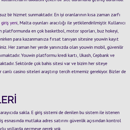
uz bir hizmet sunmaktadır. En iyi oranlarının kısa zaman zarfı
giriş yeni
, Malta oyunları aracılığı ile yetkilendirilmiştir. Kullanıcı
n platformunda en çok basketbol, motor sporları, buz hokeyi,
ğlenirken para kazanmanıza fırsat tanıyan sitesine youwin kayıt
rsiniz. Her zaman her yerde yanınızda olan youwin mobil, güvenilir
maktadır. Youwin platformu kredi kartı, Ukash, Cepbank ve
adır. Sektörde çok bahis sitesi var ve bizim her siteye
anlı casino siteleri araştırıp tercih etmemiz gerekiyor. Bizler de
LERİ
rayıcıda sakla. E giriş sistemi de denilen bu sistem ile istenen
iriş esnasında mutlaka adres satırını güvenlik açısından kontrol
orlu yollarda geçmeye gerek yok.