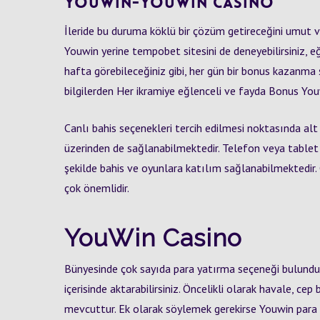
Youwin-Youwin Casino
İleride bu duruma köklü bir çözüm getireceğini umut ve 
Youwin yerine tempobet sitesini de deneyebilirsiniz, eğ
hafta görebileceğiniz gibi, her gün bir bonus kazanma
bilgilerden Her ikramiye eğlenceli ve fayda Bonus Youw
Canlı bahis seçenekleri tercih edilmesi noktasında alt 
üzerinden de sağlanabilmektedir. Telefon veya tablet 
şekilde bahis ve oyunlara katılım sağlanabilmektedir.
çok önemlidir.
YouWin Casino
Bünyesinde çok sayıda para yatırma seçeneği bulundurm
içerisinde aktarabilirsiniz. Öncelikli olarak havale, cep
mevcuttur. Ek olarak söylemek gerekirse Youwin para 