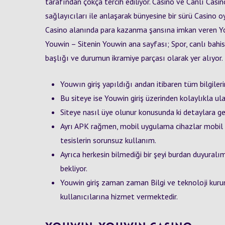
tarafından çokça tercih ediliyor. Casino ve Canlı Casi
sağlayıcıları ile anlaşarak bünyesine bir sürü Casino 
Casino alanında para kazanma şansına imkan veren YouW
Youwin – Sitenin Youwin ana sayfası; Spor, canlı bahis
başlığı ve durumun ikramiye parçası olarak yer alıyor.
Youwın giriş yapıldığı andan itibaren tüm bilgilerini
Bu siteye ise Youwin giriş üzerinden kolaylıkla ulaş
Siteye nasıl üye olunur konusunda ki detaylara gel
Ayrı APK rağmen, mobil uygulama cihazlar mobil
tesislerin sorunsuz kullanım.
Ayrıca herkesin bilmediği bir şeyi burdan duyural
bekliyor.
Youwin giriş zaman zaman Bilgi ve teknoloji kuru
kullanıcılarına hizmet vermektedir.