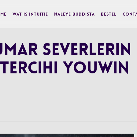
me
Wat is Intuitie
Naleye Buddista
BESTEL
Cont
umar severlerin
 tercihi Youwin