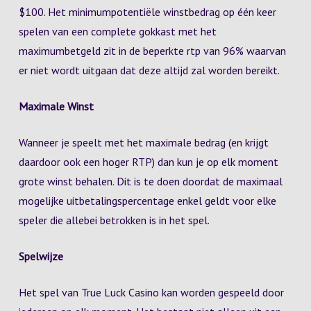
$100. Het minimumpotentiële winstbedrag op één keer
spelen van een complete gokkast met het
maximumbetgeld zit in de beperkte rtp van 96% waarvan
er niet wordt uitgaan dat deze altijd zal worden bereikt.
Maximale Winst
Wanneer je speelt met het maximale bedrag (en krijgt
daardoor ook een hoger RTP) dan kun je op elk moment
grote winst behalen. Dit is te doen doordat de maximaal
mogelijke uitbetalingspercentage enkel geldt voor elke
speler die allebei betrokken is in het spel.
Spelwijze
Het spel van True Luck Casino kan worden gespeeld door