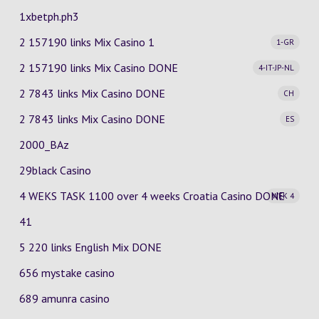
1xbetph.ph3
2 157190 links Mix Casino
1
1-GR
2 157190 links Mix Casino
DONE
4-IT-JP-NL
2 7843 links Mix Casino
DONE
CH
2 7843 links Mix Casino
DONE
ES
2000_BAz
29black Casino
4 WEKS TASK 1100 over 4 weeks Croatia Casino
DONE
WEK 4
41
5 220 links English Mix DONE
656 mystake casino
689 amunra casino