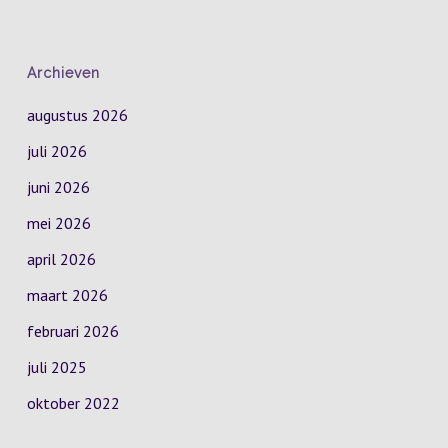
Archieven
augustus 2026
juli 2026
juni 2026
mei 2026
april 2026
maart 2026
februari 2026
juli 2025
oktober 2022