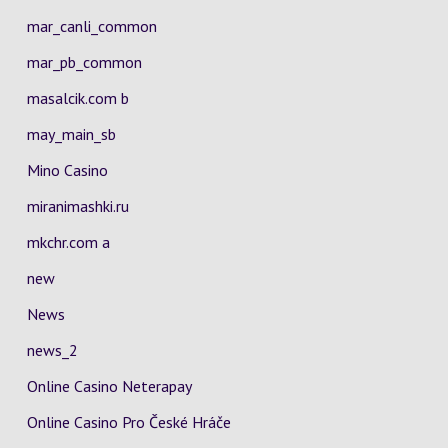
mar_canli_common
mar_pb_common
masalcik.com b
may_main_sb
Mino Casino
miranimashki.ru
mkchr.com a
new
News
news_2
Online Casino Neterapay
Online Casino Pro České Hráče