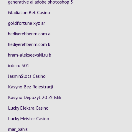
generative ai adobe photoshop 3
GladiatorsBet Casino
goldfortune xyz ar
hediyerehberim.com a
hediyerehberim.com b
hram-alekseevskii.ru b
icde.ru 501
JasminSlots Casino
Kasyno Bez Rejestracji
Kasyno Depozyt 20 Zł Blik
Lucky Elektra Casino
Lucky Meister Casino
mar_bahis