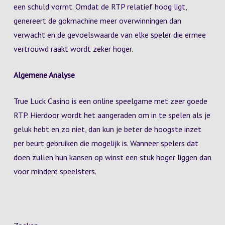
een schuld vormt. Omdat de RTP relatief hoog ligt,
genereert de gokmachine meer overwinningen dan
verwacht en de gevoelswaarde van elke speler die ermee
vertrouwd raakt wordt zeker hoger.
Algemene Analyse
True Luck Casino is een online speelgame met zeer goede
RTP. Hierdoor wordt het aangeraden om in te spelen als je
geluk hebt en zo niet, dan kun je beter de hoogste inzet
per beurt gebruiken die mogelijk is. Wanneer spelers dat
doen zullen hun kansen op winst een stuk hoger liggen dan
voor mindere speelsters.