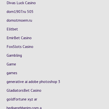
Divas Luck Casino
dom1907.ru 505
domotmoem.ru
Elitbet
EmirBet Casino
FoxSlots Casino
Gambling
Game
games
generative ai adobe photoshop 3
GladiatorsBet Casino
goldfortune xyz ar
hediyerehberim.com a