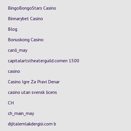
BingoBongoStars Casino
Binnarybet Casino
Blog
Bonuskong Casino
canli_may
capitalartstheaterguild.comen 1500
casino
Casino Igre Za Pravi Denar
casino utan svensk licens
CH
ch_main_may
dijitalemlakdergisi.com b