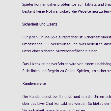
Spieler können daher problemlos auf Tablets und Sma
besteht keine Notwendigkeit, die Website neu zu lern
Sicherheit und Lizenz
Für jeden Online-Spielfürsprecher ist Sicherheit obers
umfassende SSL-Verschlüsselung, was bedeutet, dass 
unter einer sicheren Nutzeroberfläche bleiben.
Das Lizenzierungsverfahren wird von einem unabhängig
Richtlinien und Regeln zu Online-Spielen, um sicherzu
Kundenservice
Der Kundendienst bei Trino ist rund-um die Uhr erreich
über das Live-Chat kontaktiert werden. So bietet der
Verfügbarkeit, wenn Fragen auftreten.