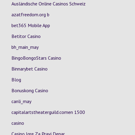
Ausländische Online Casinos Schweiz
azatfreedom.org b
bet365 Mobile App
Betitor Casino
bh_main_may
BingoBongoStars Casino
Binnarybet Casino
Blog
Bonuskong Casino
canli_may
capitalartstheaterguild.comen 1500
casino
Casino Igre Za Pravi Denar