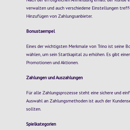
verwalten und auch verschiedene Einstellungen treffe
Hinzufügen von Zahlungsanbieter.
Bonustaempel
Eines der wichtigsten Merkmale von Trino ist seine
wählen, um sein Startkapital zu erhöhen. Es gibt ei
Promotionen und Aktionen.
Zahlungen und Auszahlungen
Für alle Zahlungsprozesse steht eine sichere und ei
Auswahl an Zahlungsmethoden ist auch der Kundenserv
sollten.
Spielkategorien