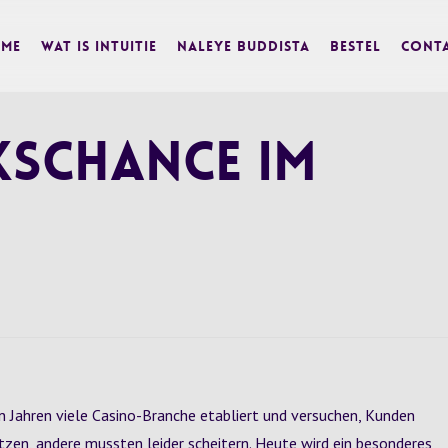
me
Wat is Intuitie
Naleye Buddista
BESTEL
Cont
kschance im
en Jahren viele Casino-Branche etabliert und versuchen, Kunden
tzen, andere mussten leider scheitern. Heute wird ein besonderes