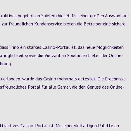
aktives Angebot an Spielern bietet. Mit einer großen Auswahl an
zur freundlichen Kundenservice bieten die Betreiber eine sichere
dass Trino ein starkes Casino-Portal ist, das neue Möglichkeiten
smöglichkeit sowie die Vielzahl an Spielarten bietet der Online-
hrung.
zu erlangen, wurde das Casino mehrmals getestet. Die Ergebnisse
rfreundliches Portal für alle Gamer, die den Genuss des Online-
ttraktives Casino-Portal ist. Mit einer vielfältigen Palette an