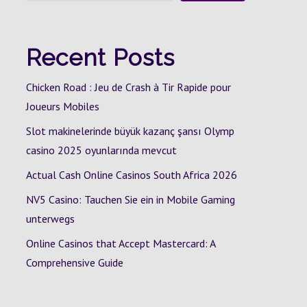
Recent Posts
Chicken Road : Jeu de Crash à Tir Rapide pour
Joueurs Mobiles
Slot makinelerinde büyük kazanç şansı Olymp
casino 2025 oyunlarında mevcut
Actual Cash Online Casinos South Africa 2026
NV5 Casino: Tauchen Sie ein in Mobile Gaming
unterwegs
Online Casinos that Accept Mastercard: A
Comprehensive Guide