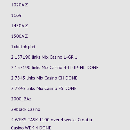
1020A Z
1169
1450A Z
1500A Z
1xbetph.ph3
2 157190 links Mix Casino
1-GR
1
2 157190 links Mix Casino
4-IT-JP-NL
DONE
2 7843 links Mix Casino
CH
DONE
2 7843 links Mix Casino
ES
DONE
2000_BAz
29black Casino
4 WEKS TASK 1100 over 4 weeks Croatia
Casino
WEK 4
DONE