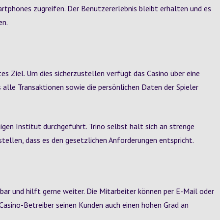
rtphones zugreifen. Der Benutzererlebnis bleibt erhalten und es
en.
tes Ziel. Um dies sicherzustellen verfügt das Casino über eine
alle Transaktionen sowie die persönlichen Daten der Spieler
en Institut durchgeführt. Trino selbst hält sich an strenge
stellen, dass es den gesetzlichen Anforderungen entspricht.
bar und hilft gerne weiter. Die Mitarbeiter können per E-Mail oder
 Casino-Betreiber seinen Kunden auch einen hohen Grad an