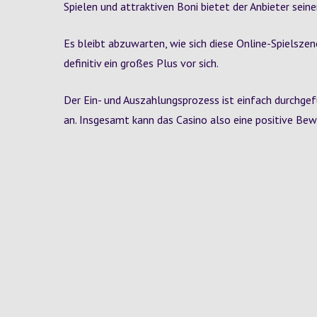
Spielen und attraktiven Boni bietet der Anbieter sei
Es bleibt abzuwarten, wie sich diese Online-Spielszen
definitiv ein großes Plus vor sich.
Der Ein- und Auszahlungsprozess ist einfach durchgef
an. Insgesamt kann das Casino also eine positive Bew