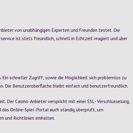
nbieter von unabhängigen Experten und Freunden testet. Die
rvice ist stets freundlich, schnell in Echtzeit reagiert und über
 Ein schneller Zugriff, sowie die Möglichkeit sich problemlos zu
sen. Die Benutzeroberfläche bleibt einfach und benutzerfreundlich.
it. Der Casino-Anbieter verspricht mit einer SSL- Verschlüsselung,
d das Online-Spiel-Portal auch ständig überprüft, um
en und Richtlinien einhalten.