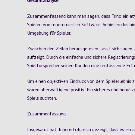
Gesamtanalyse
Zusammenfassend kann man sagen, dass Trino ein attr
Spielen von renommierten Software-Anbietern bis hin 
Umgebung für Spieler.
Zwischen den Zeilen herausgelesen, lässt sich sagen, 
aufzeigt. Durch die einfache und sichere Registrierung
Spielfürsprecher seinen Kunden eine umfassende Erfa
Um einen objektiven Eindruck von dem Spielerlebnis 
waren überwältigend positiv: Ein sicheres und benutze
Spiels suchten.
Zusammenfassung
Insgesamt hat Trino erfolgreich gezeigt, dass es ein a