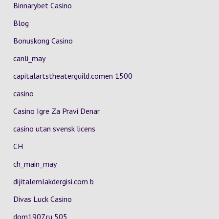
Binnarybet Casino
Blog
Bonuskong Casino
canli_may
capitalartstheaterguild.comen 1500
casino
Casino Igre Za Pravi Denar
casino utan svensk licens
CH
ch_main_may
dijitalemlakdergisi.com b
Divas Luck Casino
dom1907.ru 505