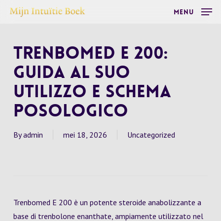
Skip
Menu
to
main
Trenbomed E 200:
content
Guida al suo
utilizzo e schema
posologico
By
admin
mei 18, 2026
Uncategorized
Trenbomed E 200 è un potente steroide anabolizzante a
base di trenbolone enanthate, ampiamente utilizzato nel