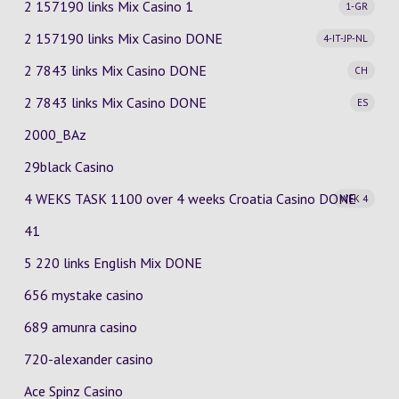
2 157190 links Mix Casino
1
1-GR
2 157190 links Mix Casino
DONE
4-IT-JP-NL
2 7843 links Mix Casino
DONE
CH
2 7843 links Mix Casino
DONE
ES
2000_BAz
29black Casino
4 WEKS TASK 1100 over 4 weeks Croatia Casino
DONE
WEK 4
41
5 220 links English Mix DONE
656 mystake casino
689 amunra casino
720-alexander casino
Ace Spinz Casino