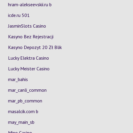
hram-alekseevskii.ru b
icde.ru 501
JasminSlots Casino
Kasyno Bez Rejestracji
Kasyno Depozyt 20 Zł Blik
Lucky Elektra Casino
Lucky Meister Casino
mar_bahis
mar_canli_common
mar_pb_common
masalcik.com b
may_main_sb
Mino Casino