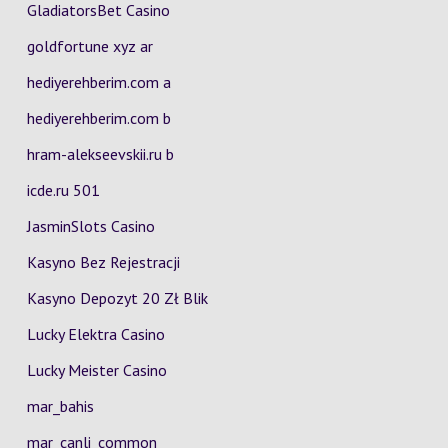
GladiatorsBet Casino
goldfortune xyz ar
hediyerehberim.com a
hediyerehberim.com b
hram-alekseevskii.ru b
icde.ru 501
JasminSlots Casino
Kasyno Bez Rejestracji
Kasyno Depozyt 20 Zł Blik
Lucky Elektra Casino
Lucky Meister Casino
mar_bahis
mar_canli_common