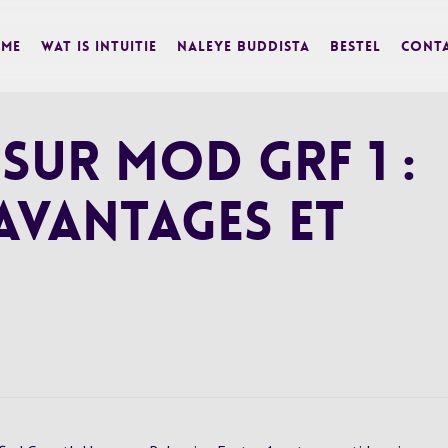
me
Wat is Intuitie
Naleye Buddista
BESTEL
Cont
sur Mod Grf 1 :
 avantages et