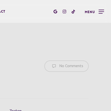
google-
instagram
tiktok
act
Menu
plus
No Comments
Zoeken