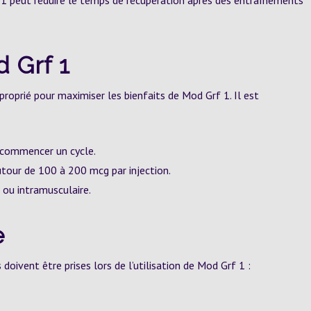
 1 peut réduire le temps de récupération après des entraînements
 Grf 1
pproprié pour maximiser les bienfaits de Mod Grf 1. Il est
 commencer un cycle.
our de 100 à 200 mcg par injection.
 ou intramusculaire.
e
ivent être prises lors de l’utilisation de Mod Grf 1 :