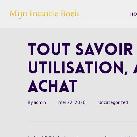
Skip
to
Ho
main
content
Tout savoir 
utilisation,
achat
By
admin
mei 22, 2026
Uncategorized