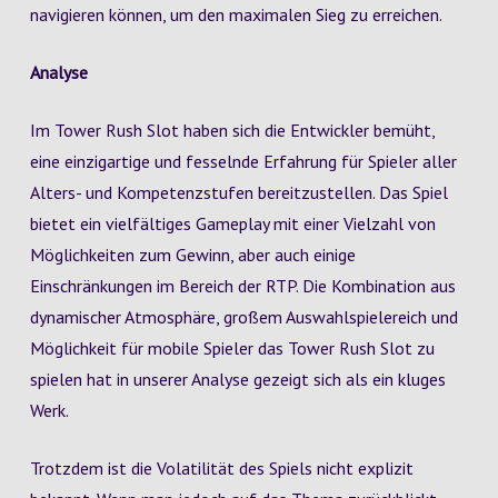
navigieren können, um den maximalen Sieg zu erreichen.
Analyse
Im Tower Rush Slot haben sich die Entwickler bemüht,
eine einzigartige und fesselnde Erfahrung für Spieler aller
Alters- und Kompetenzstufen bereitzustellen. Das Spiel
bietet ein vielfältiges Gameplay mit einer Vielzahl von
Möglichkeiten zum Gewinn, aber auch einige
Einschränkungen im Bereich der RTP. Die Kombination aus
dynamischer Atmosphäre, großem Auswahlspielereich und
Möglichkeit für mobile Spieler das Tower Rush Slot zu
spielen hat in unserer Analyse gezeigt sich als ein kluges
Werk.
Trotzdem ist die Volatilität des Spiels nicht explizit