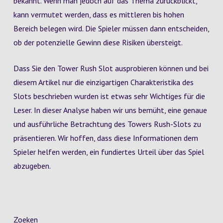
bekannt. Wenn man jedoch auf das Thema zurückblickt,
kann vermutet werden, dass es mittleren bis hohen
Bereich belegen wird. Die Spieler müssen dann entscheiden,
ob der potenzielle Gewinn diese Risiken übersteigt.
Dass Sie den Tower Rush Slot ausprobieren können und bei
diesem Artikel nur die einzigartigen Charakteristika des
Slots beschrieben wurden ist etwas sehr Wichtiges für die
Leser. In dieser Analyse haben wir uns bemüht, eine genaue
und ausführliche Betrachtung des Towers Rush-Slots zu
präsentieren. Wir hoffen, dass diese Informationen dem
Spieler helfen werden, ein fundiertes Urteil über das Spiel
abzugeben.
Zoeken