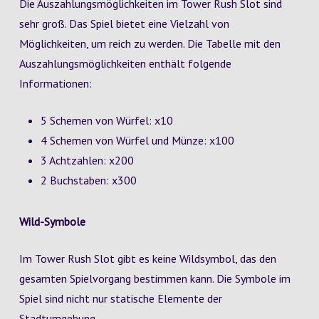
Die Auszahlungsmöglichkeiten im Tower Rush Slot sind
sehr groß. Das Spiel bietet eine Vielzahl von
Möglichkeiten, um reich zu werden. Die Tabelle mit den
Auszahlungsmöglichkeiten enthält folgende
Informationen:
5 Schemen von Würfel: x10
4 Schemen von Würfel und Münze: x100
3 Achtzahlen: x200
2 Buchstaben: x300
Wild-Symbole
Im Tower Rush Slot gibt es keine Wildsymbol, das den
gesamten Spielvorgang bestimmen kann. Die Symbole im
Spiel sind nicht nur statische Elemente der
Stadtumgebung.