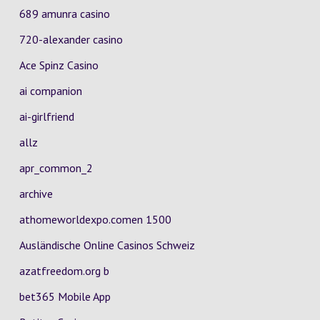
689 amunra casino
720-alexander casino
Ace Spinz Casino
ai companion
ai-girlfriend
allz
apr_common_2
archive
athomeworldexpo.comen 1500
Ausländische Online Casinos Schweiz
azatfreedom.org b
bet365 Mobile App