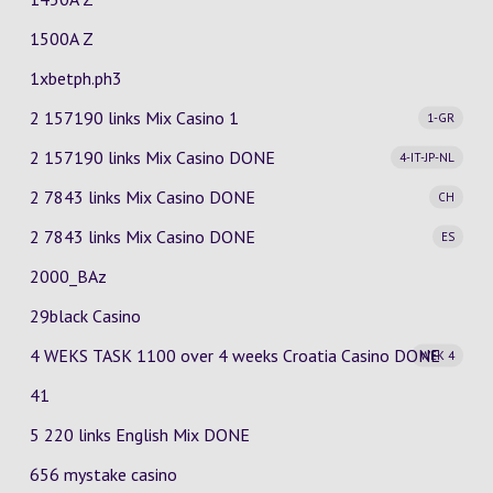
1500A Z
1xbetph.ph3
2 157190 links Mix Casino
1
1-GR
2 157190 links Mix Casino
DONE
4-IT-JP-NL
2 7843 links Mix Casino
DONE
CH
2 7843 links Mix Casino
DONE
ES
2000_BAz
29black Casino
4 WEKS TASK 1100 over 4 weeks Croatia Casino
DONE
WEK 4
41
5 220 links English Mix DONE
656 mystake casino