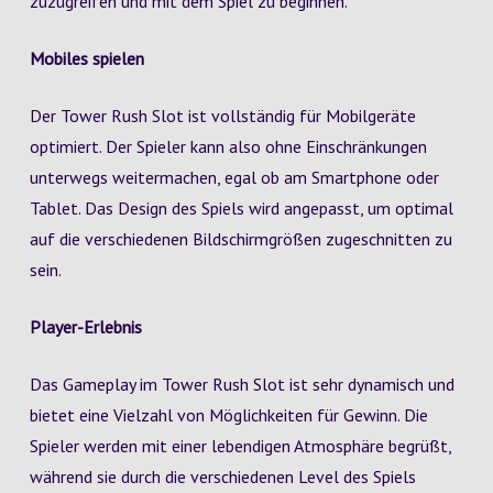
zuzugreifen und mit dem Spiel zu beginnen.
Mobiles spielen
Der Tower Rush Slot ist vollständig für Mobilgeräte
optimiert. Der Spieler kann also ohne Einschränkungen
unterwegs weitermachen, egal ob am Smartphone oder
Tablet. Das Design des Spiels wird angepasst, um optimal
auf die verschiedenen Bildschirmgrößen zugeschnitten zu
sein.
Player-Erlebnis
Das Gameplay im Tower Rush Slot ist sehr dynamisch und
bietet eine Vielzahl von Möglichkeiten für Gewinn. Die
Spieler werden mit einer lebendigen Atmosphäre begrüßt,
während sie durch die verschiedenen Level des Spiels