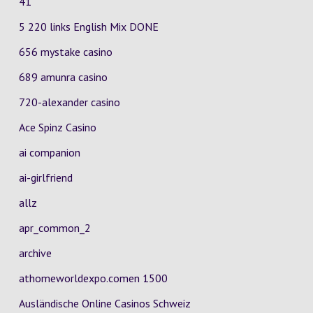
41
5 220 links English Mix DONE
656 mystake casino
689 amunra casino
720-alexander casino
Ace Spinz Casino
ai companion
ai-girlfriend
allz
apr_common_2
archive
athomeworldexpo.comen 1500
Ausländische Online Casinos Schweiz