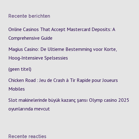
Recente berichten
Online Casinos That Accept Mastercard Deposits: A
Comprehensive Guide
Magius Casino: De Ultieme Bestemming voor Korte,
Hoog‑Intensieve Spelsessies
(geen titel)
Chicken Road : Jeu de Crash à Tir Rapide pour Joueurs
Mobiles
Slot makinelerinde büyük kazanç şansı Olymp casino 2025
oyunlarında mevcut
Recente reacties