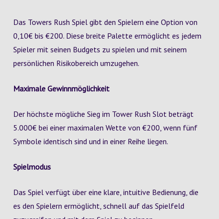
Das Towers Rush Spiel gibt den Spielern eine Option von
0,10€ bis €200. Diese breite Palette ermöglicht es jedem
Spieler mit seinen Budgets zu spielen und mit seinem
persönlichen Risikobereich umzugehen.
Maximale Gewinnmöglichkeit
Der höchste mögliche Sieg im Tower Rush Slot beträgt
5.000€ bei einer maximalen Wette von €200, wenn fünf
Symbole identisch sind und in einer Reihe liegen.
Spielmodus
Das Spiel verfügt über eine klare, intuitive Bedienung, die
es den Spielern ermöglicht, schnell auf das Spielfeld