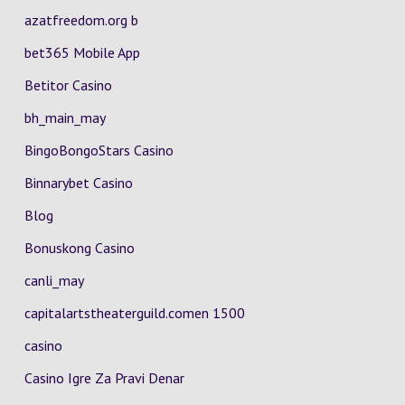
azatfreedom.org b
bet365 Mobile App
Betitor Casino
bh_main_may
BingoBongoStars Casino
Binnarybet Casino
Blog
Bonuskong Casino
canli_may
capitalartstheaterguild.comen 1500
casino
Casino Igre Za Pravi Denar