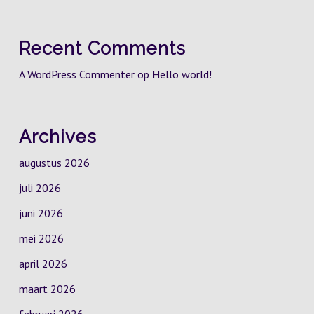
Recent Comments
A WordPress Commenter
op
Hello world!
Archives
augustus 2026
juli 2026
juni 2026
mei 2026
april 2026
maart 2026