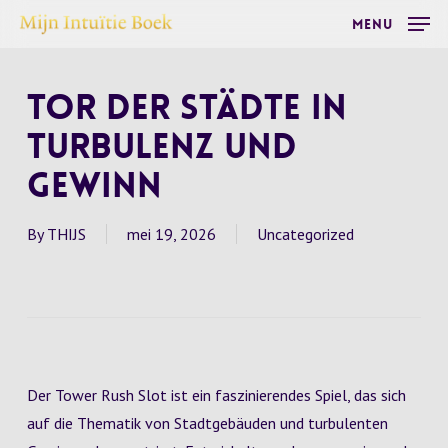
Skip
Menu
to
main
Tor der Städte in
content
Turbulenz und
Gewinn
By
THIJS
mei 19, 2026
Uncategorized
Der Tower Rush Slot ist ein faszinierendes Spiel, das sich
auf die Thematik von Stadtgebäuden und turbulenten