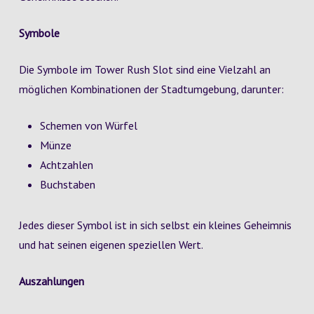
Symbole
Die Symbole im Tower Rush Slot sind eine Vielzahl an
möglichen Kombinationen der Stadtumgebung, darunter:
Schemen von Würfel
Münze
Achtzahlen
Buchstaben
Jedes dieser Symbol ist in sich selbst ein kleines Geheimnis
und hat seinen eigenen speziellen Wert.
Auszahlungen