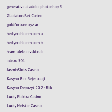
generative ai adobe photoshop 3
GladiatorsBet Casino
goldfortune xyz ar
hediyerehberim.com a
hediyerehberim.com b
hram-alekseevskii.ru b
icde.ru 501
JasminSlots Casino
Kasyno Bez Rejestracji
Kasyno Depozyt 20 Zł Blik
Lucky Elektra Casino
Lucky Meister Casino