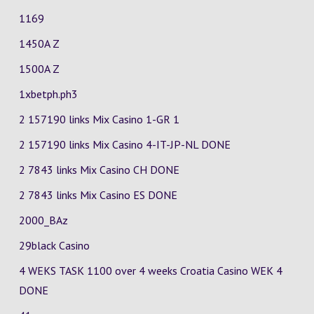
1169
1450A Z
1500A Z
1xbetph.ph3
2 157190 links Mix Casino
1-GR
1
2 157190 links Mix Casino
4-IT-JP-NL
DONE
2 7843 links Mix Casino
CH
DONE
2 7843 links Mix Casino
ES
DONE
2000_BAz
29black Casino
4 WEKS TASK 1100 over 4 weeks Croatia Casino
WEK 4
DONE