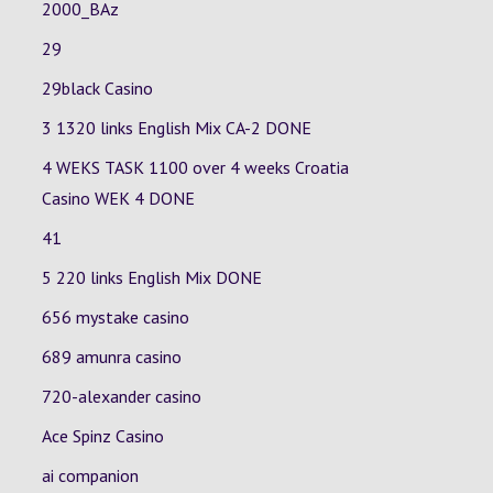
2000_BAz
29
29black Casino
3 1320 links English Mix
CA-2
DONE
4 WEKS TASK 1100 over 4 weeks Croatia
Casino
WEK 4
DONE
41
5 220 links English Mix DONE
656 mystake casino
689 amunra casino
720-alexander casino
Ace Spinz Casino
ai companion