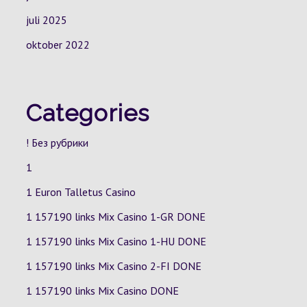
juli 2025
oktober 2022
Categories
! Без рубрики
1
1 Euron Talletus Casino
1 157190 links Mix Casino
1-GR
DONE
1 157190 links Mix Casino
1-HU
DONE
1 157190 links Mix Casino
2-FI
DONE
1 157190 links Mix Casino DONE