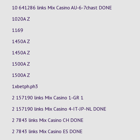
10 641286 links Mix Casino
AU-6-7chast
DONE
1020A Z
1169
1450A Z
1450A Z
1500A Z
1500A Z
1xbetph.ph3
2 157190 links Mix Casino
1-GR
1
2 157190 links Mix Casino
4-IT-JP-NL
DONE
2 7843 links Mix Casino
CH
DONE
2 7843 links Mix Casino
ES
DONE