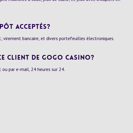
pôt acceptés?
, virement bancaire, et divers portefeuilles électroniques.
e client de GoGo Casino?
t ou par e-mail, 24 heures sur 24.