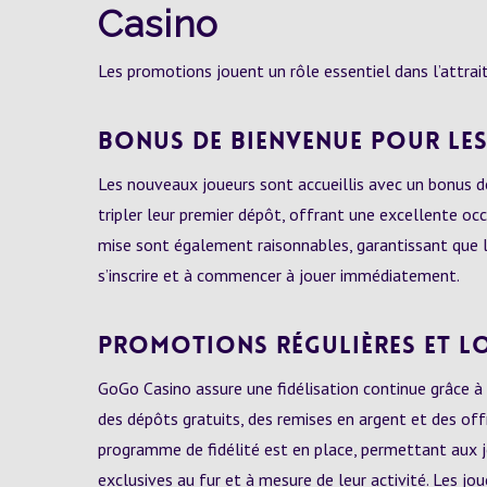
Casino
Les promotions jouent un rôle essentiel dans l’attra
Bonus de bienvenue pour le
Les nouveaux joueurs sont accueillis avec un bonus
tripler leur premier dépôt, offrant une excellente occ
mise sont également raisonnables, garantissant que le
s’inscrire et à commencer à jouer immédiatement.
Promotions régulières et lo
GoGo Casino assure une fidélisation continue grâce à 
des dépôts gratuits, des remises en argent et des off
programme de fidélité est en place, permettant aux 
exclusives au fur et à mesure de leur activité. Les j