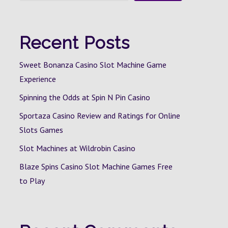
Recent Posts
Sweet Bonanza Casino Slot Machine Game
Experience
Spinning the Odds at Spin N Pin Casino
Sportaza Casino Review and Ratings for Online
Slots Games
Slot Machines at Wildrobin Casino
Blaze Spins Casino Slot Machine Games Free
to Play