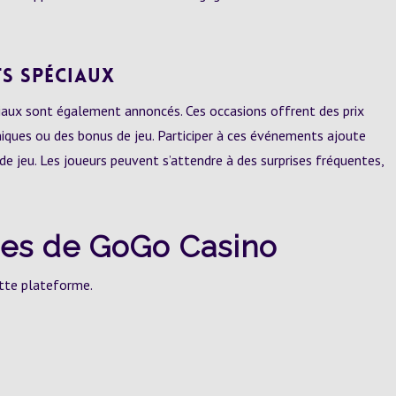
ts spéciaux
iaux sont également annoncés. Ces occasions offrent des prix
niques ou des bonus de jeu. Participer à ces événements ajoute
de jeu. Les joueurs peuvent s’attendre à des surprises fréquentes,
ges de GoGo Casino
tte plateforme.