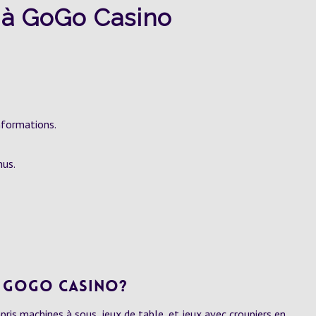
n à GoGo Casino
nformations.
nus.
r GoGo Casino?
ris machines à sous, jeux de table, et jeux avec croupiers en