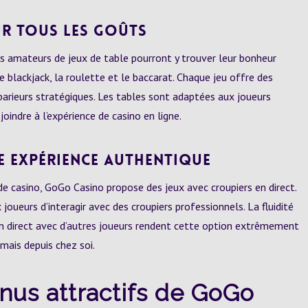
ur tous les goûts
s amateurs de jeux de table pourront y trouver leur bonheur
e blackjack, la roulette et le baccarat. Chaque jeu offre des
parieurs stratégiques. Les tables sont adaptées aux joueurs
indre à l’expérience de casino en ligne.
e expérience authentique
 de casino, GoGo Casino propose des jeux avec croupiers en direct.
oueurs d’interagir avec des croupiers professionnels. La fluidité
 en direct avec d’autres joueurs rendent cette option extrêmement
mais depuis chez soi.
nus attractifs de GoGo