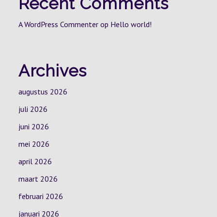
Recent Comments
A WordPress Commenter
op
Hello world!
Archives
augustus 2026
juli 2026
juni 2026
mei 2026
april 2026
maart 2026
februari 2026
januari 2026